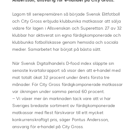
Andersson, ansvarig för e-handel på City Gross.
Lagom till seriepremiären så började Svensk Elitfotboll
och City Gross erbjuda klubbunika matkassar att sälja
vidare för lagen i Allsvenskan och Superettan. 27 av 32
klubbar har aktiverat sin egna färdigkomponerade och
klubbunika fotbollskasse genom hemsida och sociala
medier. Samarbetet har börjat på bästa sätt.
När Svensk Digitalhandels D-food index släppte sin
senaste kvartalsrapport så visar den att e-handel med
mat totalt ökat 32 procent under årets första tre
månader. För City Gross färdigkomponerade matkassar
var ökningen under samma period 60 procent.
– Vi växer mer än marknaden tack vare att vi har
Sveriges bredaste sortiment av färdigkomponerade
matkassar med flest färskvaror till ett mycket
konkurrenskraftigt pris, säger Pontus Andersson,
ansvarig för e-handel på City Gross.