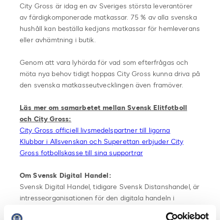
City Gross är idag en av Sveriges största leverantörer
av färdigkomponerade matkassar. 75 % av alla svenska
hushåll kan beställa kedjans matkassar för hemleverans
eller avhämtning i butik.
Genom att vara lyhörda för vad som efterfrågas och
möta nya behov tidigt hoppas City Gross kunna driva på
den svenska matkasseutvecklingen även framöver.
Läs mer om samarbetet mellan Svensk Elitfotboll
och City Gross:
City Gross officiell livsmedelspartner till ligorna
Klubbar i Allsvenskan och Superettan erbjuder City
Gross fotbollskasse till sina supportrar
Om Svensk Digital Handel:
Svensk Digital Handel, tidigare Svensk Distanshandel, är
intresseorganisationen för den digitala handeln i
Sverige och deras vision är att vartannat köp ska vara