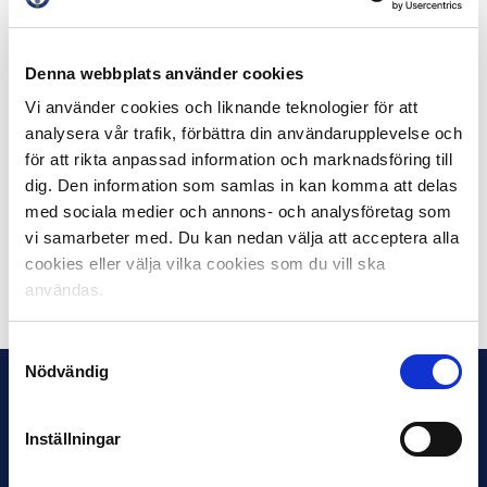
digitalt. svensk Digital Handel verkar för att
framtidssäkra medlemmarnas digitala verksamhet och
tillsammans göra det enklare att handla på nätet.
Denna webbplats använder cookies
Svensk Digital Handel är en del av Svensk Handel.
Vi använder cookies och liknande teknologier för att
D-food Index är en
återkommande kvartalsrapport
från
analysera vår trafik, förbättra din användarupplevelse och
Svensk Digital Handel om livsmedelsförsäljningen över
för att rikta anpassad information och marknadsföring till
nätet. Rapporten tas fram i samarbete med HUI
dig. Den information som samlas in kan komma att delas
Research som ansvarar för insamling och
med sociala medier och annons- och analysföretag som
kvalitetssäkring av data.
vi samarbeter med. Du kan nedan välja att acceptera alla
cookies eller välja vilka cookies som du vill ska
Dela på Facebook
Dela på Twitter
användas.
Samtyckesval
Nödvändig
Inställningar