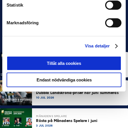
Statistik
Marknadsföring
Visa detaljer
MÅNADENS SPELARE
MÅNADENS TRÄNARE
Tillåt alla cookies
Rösta på Månadens Spelare & Tränare i juli
7 AUG 2026
Endast nödvändiga cookies
MÅNADENS SPELARE
MÅNADENS TRÄNARE
Dubbla Landskrona-priser när juni summeras
10 JUL 2026
MÅNADENS SPELARE
Rösta på Månadens Spelare i juni
3 JUL 2026