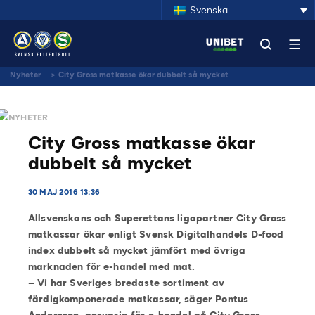
Svenska
Nyheter
>
City Gross matkasse ökar dubbelt så mycket
NYHETER
City Gross matkasse ökar
dubbelt så mycket
30 MAJ 2016 13:36
Allsvenskans och Superettans ligapartner City Gross
matkassar ökar enligt
Svensk Digitalhandels D-food
index dubbelt så mycket jämfört med övriga
marknaden för e-handel med mat.
–
Vi har Sveriges bredaste sortiment av
färdigkomponerade matkassar, säger Pontus