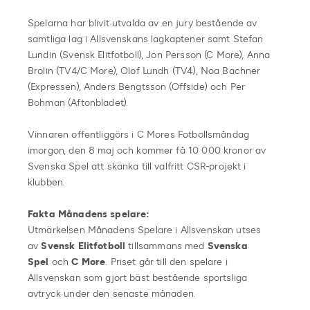
Spelarna har blivit utvalda av en jury bestående av
samtliga lag i Allsvenskans lagkaptener samt Stefan
Lundin (Svensk Elitfotboll), Jon Persson (C More), Anna
Brolin (TV4/C More), Olof Lundh (TV4), Noa Bachner
(Expressen), Anders Bengtsson (Offside) och Per
Bohman (Aftonbladet).
Vinnaren offentliggörs i C Mores Fotbollsmåndag
imorgon, den 8 maj och kommer få 10 000 kronor av
Svenska Spel att skänka till valfritt CSR-projekt i
klubben.
Fakta Månadens spelare:
Utmärkelsen Månadens Spelare i Allsvenskan utses
av
Svensk Elitfotboll
tillsammans med
Svenska
Spel
och
C More
. Priset går till den spelare i
Allsvenskan som gjort bäst bestående sportsliga
avtryck under den senaste månaden.