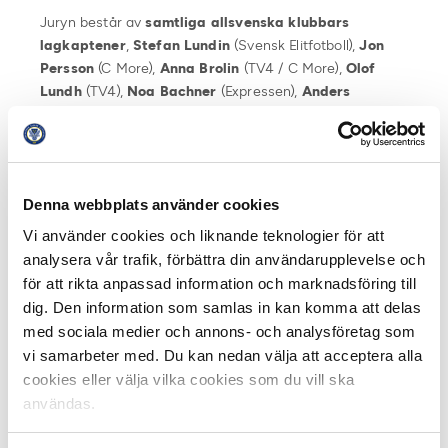
Juryn består av
samtliga allsvenska klubbars
lagkaptener
,
Stefan Lundin
(Svensk Elitfotboll),
Jon
Persson
(C More),
Anna Brolin
(TV4 / C More),
Olof
Lundh
(TV4),
Noa Bachner
(Expressen),
Anders
Bengtsson
(Offside) och
Per Bohman
(Aftonbladet).
Vinnande spelare får en check från Svenska Spel på 10
000 kronor där pengarna går till en av klubbens
Denna webbplats använder cookies
samhällsengagemang.
Vi använder cookies och liknande teknologier för att
Vinnande spelare utses alltid i C Mores första sändning
analysera vår trafik, förbättra din användarupplevelse och
av Fotbollsmåndag varje månad och presenteras också
för att rikta anpassad information och marknadsföring till
i Svensk Elitfotbolls kanaler samt på Fotbollskanalen.
dig. Den information som samlas in kan komma att delas
med sociala medier och annons- och analysföretag som
Tidigare vinnare 2016:
vi samarbeter med. Du kan nedan välja att acceptera alla
April: Christoffer Nyman, IFK Norrköping
cookies eller välja vilka cookies som du vill ska
Maj: Marcus Antonsson, Kalmar FF
användas.
Juli: Vidar Örn Kjartansson, Malmö FF
Augusti: Magnus Wolff Eikrem, Malmö FF