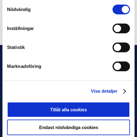
Samtyckesval
September: Alexander Isak, AIK
Nödvändig
Oktober: Viktor Claesson, IF Elfsborg
Dela på Facebook
Dela på Twitter
Inställningar
Statistik
Marknadsföring
Visa detaljer
Tillåt alla cookies
Endast nödvändiga cookies