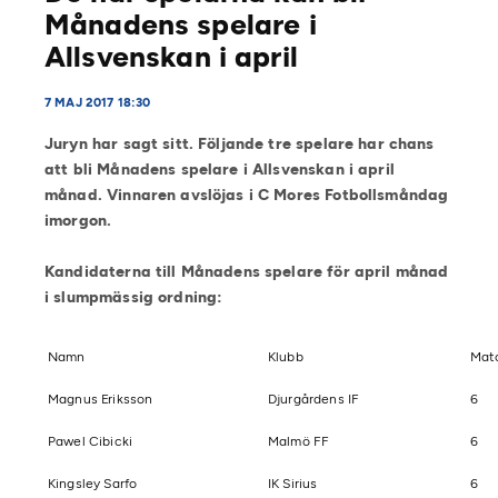
Månadens spelare i
Allsvenskan i april
7 MAJ 2017 18:30
Juryn har sagt sitt. Följande tre spelare har chans
att bli Månadens spelare i Allsvenskan i april
månad. Vinnaren avslöjas i C Mores Fotbollsmåndag
imorgon.
Kandidaterna till Månadens spelare för april månad
i slumpmässig ordning:
Namn
Klubb
Mat
Magnus Eriksson
Djurgårdens IF
6
Pawel Cibicki
Malmö FF
6
Kingsley Sarfo
IK Sirius
6