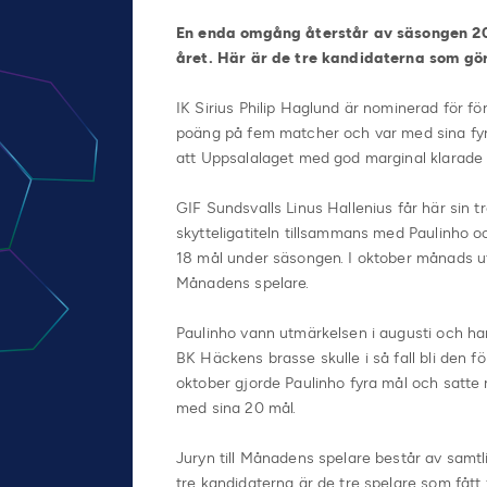
En enda omgång återstår av säsongen 201
året. Här är de tre kandidaterna som gö
IK Sirius Philip Haglund är nominerad för för
poäng på fem matcher och var med sina fyra
att Uppsalalaget med god marginal klarade n
GIF Sundsvalls Linus Hallenius får här sin 
skytteligatiteln tillsammans med Paulinho o
18 mål under säsongen. I oktober månads ut
Månadens spelare.
Paulinho vann utmärkelsen i augusti och ha
BK Häckens brasse skulle i så fall bli den 
oktober gjorde Paulinho fyra mål och satte 
med sina 20 mål.
Juryn till Månadens spelare består av samtl
tre kandidaterna är de tre spelare som fått 