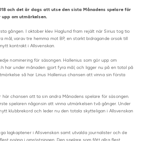
8 och det är dags att utse den sista Månadens spelare för
r upp om utmärkelsen.
sta gången. I oktober klev Haglund fram rejält när Sirius tog tio
 mål, varav tre hemma mot BP, en starkt bidragande orsak till
ytt kontrakt i Allsvenskan.
tredje nominering för säsongen. Hallenius som gör upp om
ch har under månaden gjort fyra mål, och ligger nu på en total på
märkelse så har Linus Hallenius chansen att vinna sin första
r här chansen att ta sin andra Månadens spelare för säsongen.
förste spelaren någonsin att vinna utmärkelsen två gånger. Under
nytt klubbrekord och leder nu den totala skytteligan i Allsvenskan
iga lagkaptener i Allsvenskan samt utvalda journalister och de
flest poäng i omröstningen. Den spelare som fått allra flest