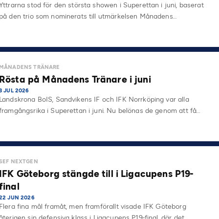
Yttrarna stod för den största showen i Superettan i juni, baserat
på den trio som nominerats till utmärkelsen Månadens…
MÅNADENS TRÄNARE
Rösta på Månadens Tränare i juni
3 JUL 2026
Landskrona BoIS, Sandvikens IF och IFK Norrköping var alla
framgångsrika i Superettan i juni. Nu belönas de genom att få…
SEF NEXTGEN
IFK Göteborg stängde till i Ligacupens P19-
final
22 JUN 2026
Flera fina mål framåt, men framförallt visade IFK Göteborg
återigen sin defensiva klass i Ligacupens P19-final, där det…