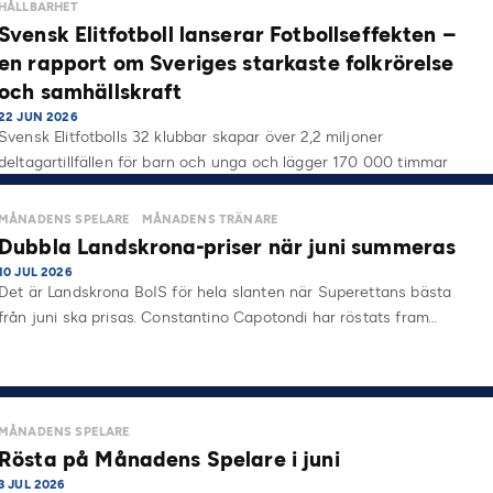
HÅLLBARHET
Svensk Elitfotboll lanserar Fotbollseffekten –
en rapport om Sveriges starkaste folkrörelse
och samhällskraft
22 JUN 2026
Svensk Elitfotbolls 32 klubbar skapar över 2,2 miljoner
deltagartillfällen för barn och unga och lägger 170 000 timmar
på…
MÅNADENS SPELARE
MÅNADENS TRÄNARE
Dubbla Landskrona-priser när juni summeras
10 JUL 2026
Det är Landskrona BoIS för hela slanten när Superettans bästa
från juni ska prisas. Constantino Capotondi har röstats fram…
MÅNADENS SPELARE
Rösta på Månadens Spelare i juni
3 JUL 2026