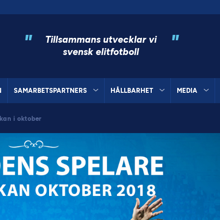
"
"
Tillsammans utvecklar vi
svensk elitfotboll
N
SAMARBETSPARTNERS
HÅLLBARHET
MEDIA
kan i oktober