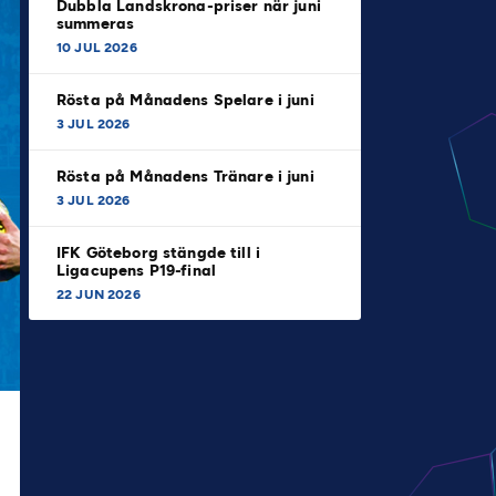
Dubbla Landskrona-priser när juni
summeras
10 JUL 2026
Rösta på Månadens Spelare i juni
3 JUL 2026
Rösta på Månadens Tränare i juni
3 JUL 2026
IFK Göteborg stängde till i
Ligacupens P19-final
22 JUN 2026