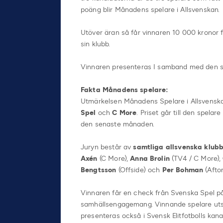
poäng blir Månadens spelare i Allsvenskan.
Utöver äran så får vinnaren 10 000 kronor f
sin klubb.
Vinnaren presenteras I samband med den s
Fakta Månadens spelare:
Utmärkelsen Månadens Spelare i Allsvensk
Spel
och
C More
. Priset går till den spela
den senaste månaden.
Juryn består av
samtliga allsvenska klub
Axén
(C More),
Anna Brolin
(TV4 / C More),
Bengtsson
(Offside) och
Per Bohman
(Afton
Vinnaren får en check från Svenska Spel på
samhällsengagemang. Vinnande spelare utse
presenteras också i Svensk Elitfotbolls kana