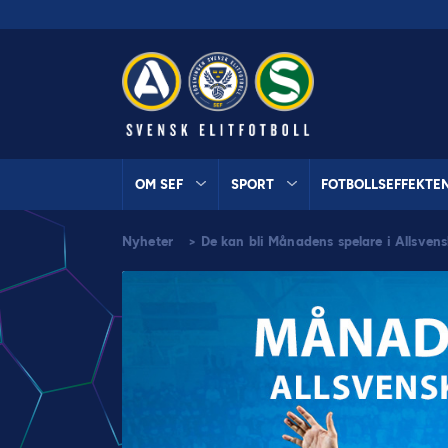
OM SEF
SPORT
FOTBOLLSEFFEKTE
Nyheter
>
De kan bli Månadens spelare i Allsvens