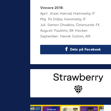
Vinnare 2018:
April: Jiloan Hamad, Hammarby IF
Maj: Pa Dibba, Hammarby IF
Juli: Saman Ghoddos, Östersunds FK
Augusti: Paulinho, BK Häcken
September: Henok Goitom, AIK
Dela på Facebook