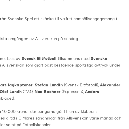
rån Svenska Spel att skänka till valfritt samhällsengagemang i
ista omgången av Allsvenskan på söndag.
an utses av
Svensk Elitfotboll
tillsammans med
Svenska
re i Allsvenskan som gjort bäst bestående sportsliga avtryck under
bars lagkaptener
,
Stefan Lundin
(Svensk Elitfotboll),
Alexander
Olof Lundh
(TV4),
Noa Bachner
(Expressen),
Anders
bladet).
 10 000 kronor där pengarna går till en av klubbens
s alltid i C Mores sändningar från Allsvenskan varje månad och
ler samt på Fotbollskanalen.