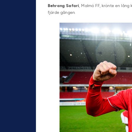
Behrang Safari
, Malmö FF, krönte en lång 
fjärde gången.