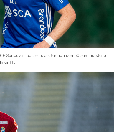
 GIF Sundsvall, och nu avslutar han den på samma ställe.
lmar FF.