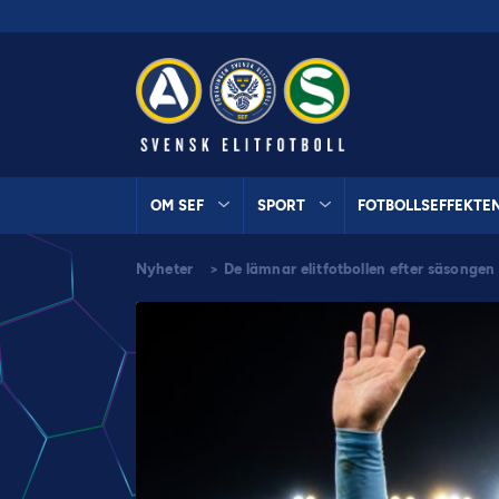
OM SEF
SPORT
FOTBOLLSEFFEKTE
Nyheter
>
De lämnar elitfotbollen efter säsonge