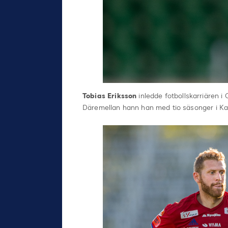
Tobias Eriksson
inledde fotbollskarriären i
Däremellan hann han med tio säsonger i Ka