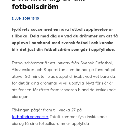
fotbollsdröm
2 JUN 2016 13:10
Fjolårets succé med en nära fotbollsupplevelse är
tillbaka. Dela med dig av vad du drömmer om att få
uppleva i samband med svensk fotboll och kanske
blir det just din fotbollsdröm som går i uppfyllelse.
Fotbollsdrömmar är ett initiativ från Svensk Elitfotboll,
Allsvenskan och Superettan som ämnar ge fans något
utöver 90 minuter plus stopptid. Exakt vad vet bara du,
för det är dina drömmar vi vill uppfylla. Nytt för i år är
att fansen får rösta fram vinnaren bland de inskickade
bidragen.
Tävlingen pågår fram till vecka 27 på
fotbollsdrommar.se.
Totalt kommer fyra inskickade
bidrag få sina fotbollsdrömmar uppfyllda.