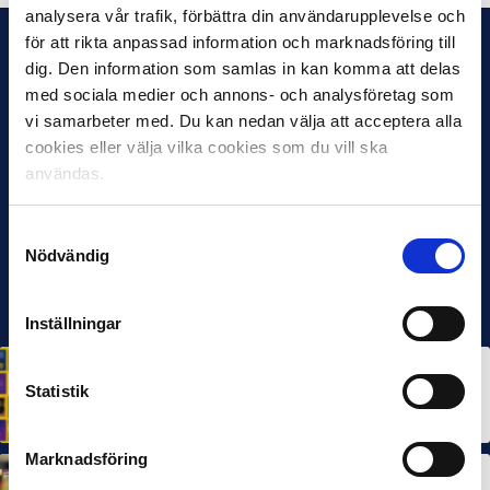
analysera vår trafik, förbättra din användarupplevelse och
för att rikta anpassad information och marknadsföring till
dig. Den information som samlas in kan komma att delas
med sociala medier och annons- och analysföretag som
vi samarbeter med. Du kan nedan välja att acceptera alla
cookies eller välja vilka cookies som du vill ska
användas.
Samtyckesval
Nödvändig
Inställningar
HÅLLBARHET
Svensk Elitfotboll lanserar Fotbollseffekten – en
Statistik
rapport om Sveriges starkaste folkrörelse och
samhällskraft
22 JUN 2026
Marknadsföring
MÅNADENS SPELARE
MÅNADENS TRÄNARE