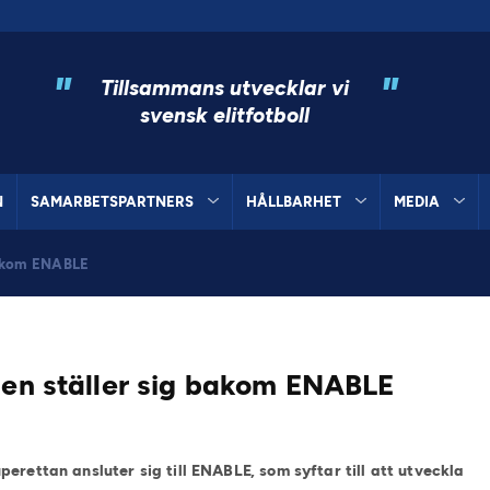
"
"
Tillsammans utvecklar vi
svensk elitfotboll
N
SAMARBETSPARTNERS
HÅLLBARHET
MEDIA
 bakom ENABLE
len ställer sig bakom ENABLE
erettan ansluter sig till ENABLE, som syftar till att utveckla