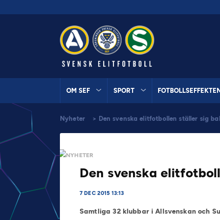
OM SEF
SPORT
FOTBOLLSEFFEKTE
Nyheter
>
Den svenska elitfotbollen ställer sig
NYHETER
Den svenska elitfotbol
7 DEC 2015 13:13
Samtliga 32 klubbar i Allsvenskan och Sup