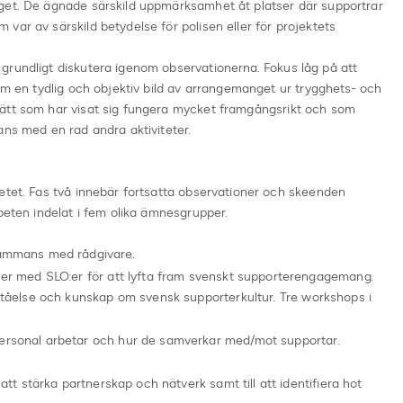
get. De ägnade särskild uppmärksamhet åt platser där supportrar
var av särskild betydelse för polisen eller för projektets
grundligt diskutera igenom observationerna. Fokus låg på att
ram en tydlig och objektiv bild av arrangemanget ur trygghets- och
sätt som har visat sig fungera mycket framgångsrikt och som
ans med en rad andra aktiviteter.
etet. Fas två innebär fortsatta observationer och skeenden
beten indelat i fem olika ämnesgrupper.
sammans med rådgivare.
juer med SLO:er för att lyfta fram svenskt supporterengagemang.
rståelse och kunskap om svensk supporterkultur. Tre workshops i
personal arbetar och hur de samverkar med/mot supportar.
 att stärka partnerskap och nätverk samt till att identifiera hot