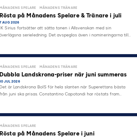
MÅNADENS SPELARE
MÅNADENS TRÄNARE
Rösta på Månadens Spelare & Tränare i juli
7 AUG 2026
IK Sirius fortsätter att sätta tonen i Allsvenskan med sin
överlägsna serieledning. Det avspeglas även i nomineringarna till…
MÅNADENS SPELARE
MÅNADENS TRÄNARE
Dubbla Landskrona-priser när juni summeras
10 JUL 2026
Det är Landskrona BoIS för hela slanten när Superettans bästa
från juni ska prisas. Constantino Capotondi har röstats fram…
MÅNADENS SPELARE
Rösta på Månadens Spelare i juni