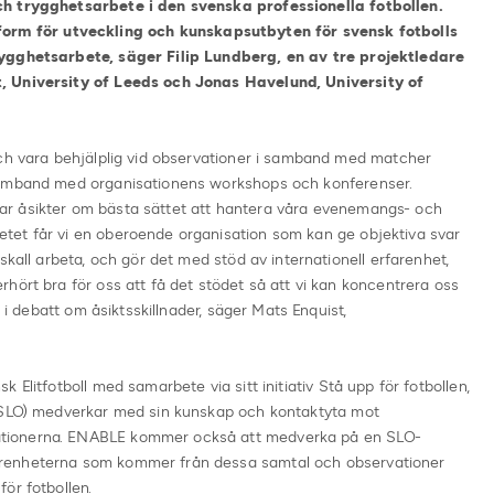
ch trygghetsarbete i den svenska professionella fotbollen.
form för utveckling och kunskapsutbyten för svensk fotbolls
rygghetsarbete, säger Filip Lundberg, en av tre projektledare
, University of Leeds och Jonas Havelund, University of
och vara behjälplig vid observationer i samband med matcher
samband med organisationens workshops och konferenser.
r åsikter om bästa sättet att hantera våra evenemangs- och
tet får vi en oberoende organisation som kan ge objektiva svar
skall arbeta, och gör det med stöd av internationell erfarenhet,
hört bra för oss att få det stödet så att vi kan koncentrera oss
a i debatt om åsiktsskillnader, säger Mats Enquist,
Elitfotboll med samarbete via sitt initiativ Stå upp för fotbollen,
 (SLO) medverkar med sin kunskap och kontaktyta mot
tionerna. ENABLE kommer också att medverka på en SLO-
renheterna som kommer från dessa samtal och observationer
ör fotbollen.