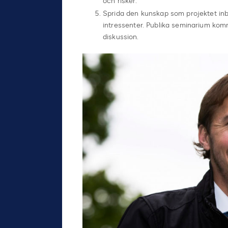
och risker.
Sprida den kunskap som projektet in
intressenter. Publika seminarium kom
diskussion.