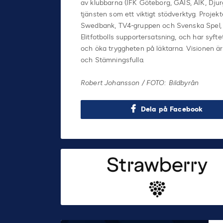
av klubbarna (IFK Göteborg, GAIS, AIK, Dj
tjänsten som ett viktigt stödverktyg. Projekt
Swedbank, TV4-gruppen och Svenska Spel, s
Elitfotbolls supportersatsning, och har syft
och öka tryggheten på läktarna. Visionen ä
och Stämningsfulla.
Robert Johansson / FOTO: Bildbyrån
Dela på Facebook