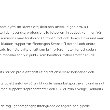
m syfte att identifiera, dela och utveckla god praxis i
 i den svenska professionella fotbollen. Initiativet kommer från
 tillsammans med forskarna Clifford Stott och Jonas Havelund men
s, klubbar, supportrar, föreningen Svensk Elitfotboll och andra
tets främsta syfte är att samla in erfarenheter för att sedan
a modeller för hur publik som bevittnar fotbollsmatcher i de
ts så har projektet gått ut på att observera händelser och
ts av ett antal av våra viktigaste samarbetspartners, bland annat
kerhet, supporterrepresentanter och SLO:er från Sverige, Danmark
deltog i genomgångar, intervjuade deltagare och gjorde