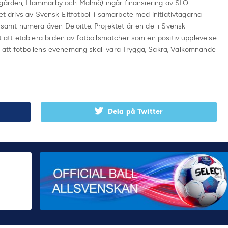
urgården, Hammarby och Malmö) ingår finansiering av SLO-
et drivs av Svensk Elitfotboll i samarbete med initiativtagarna
amt numera även Deloitte. Projektet är en del i Svensk
et att etablera bilden av fotbollsmatcher som en positiv upplevelse
r att fotbollens evenemang skall vara Trygga, Säkra, Välkomnande
Dela på Twitter