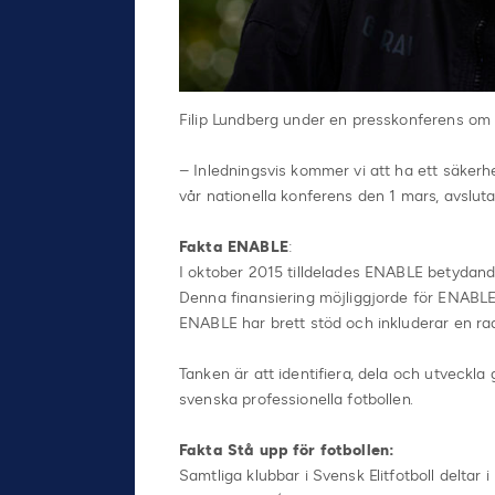
Filip Lundberg under en presskonferens om
– Inledningsvis kommer vi att ha ett säker
vår nationella konferens den 1 mars, avsluta
Fakta ENABLE
:
I oktober 2015 tilldelades ENABLE betydande
Denna finansiering möjliggjorde för ENABLE
ENABLE har brett stöd och inkluderar en rad 
Tanken är att identifiera, dela och utveckla
svenska professionella fotbollen.
Fakta Stå upp för fotbollen:
Samtliga klubbar i Svensk Elitfotboll deltar i