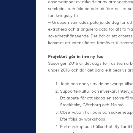
observationer av olika delar av arrangeman
samlades och fokuserade på företeelser som 
forskningssyfte.
– Gruppen samlades påföljande dag för att 
extrahera och triangulera data för att få f
säkerhetshänseende. Det här är ett arbets
kommer att intensifieras framöver, tillsamm
Projektet går in i en ny fas
Säsongen 2016 är det dags för fas två i arb
under 2016 och där det parallellt bedrivs ar
Jobb och analys av de ansvariga till
Supporterkultur och inverkan. Interv
Ett arbete för att skapa en större fö
Stockholm, Göteborg och Malmö.
Observation hur polis och säkerhets
Efterföljs av workshops.
Partnerskap och hållbarhet. Syftar till