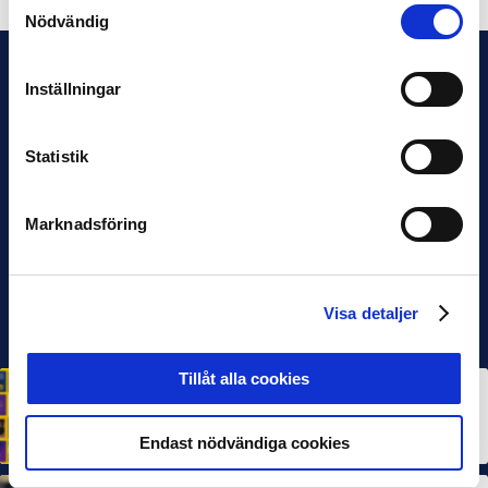
Nödvändig
Inställningar
Statistik
Marknadsföring
Visa detaljer
Tillåt alla cookies
HÅLLBARHET
Svensk Elitfotboll lanserar Fotbollseffekten – en
rapport om Sveriges starkaste folkrörelse och
samhällskraft
Endast nödvändiga cookies
22 JUN 2026