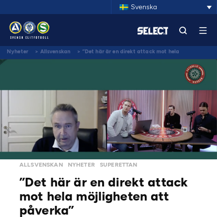
Svenska
Nyheter
>
Allsvenskan
>
”Det här är en direkt attack mot hela
möjligheten att påverka”
ALLSVENSKAN
NYHETER
SUPERETTAN
”Det här är en direkt attack
mot hela möjligheten att
påverka”