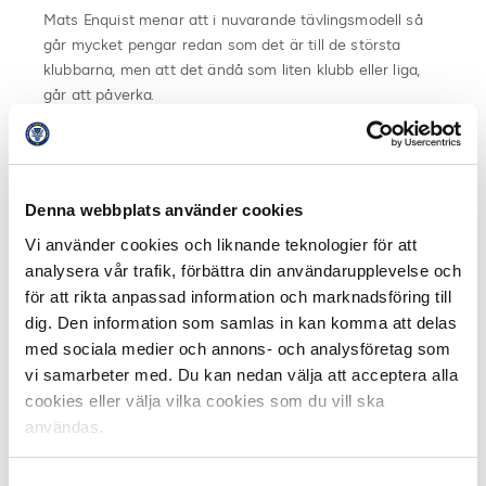
Mats Enquist menar att i nuvarande tävlingsmodell så
går mycket pengar redan som det är till de största
klubbarna, men att det ändå som liten klubb eller liga,
går att påverka.
– I UEFA-konceptet kan vi ändå påverka. Exempelvis
solidarity payment har ökat. När jag började på SEF fick
vi ungefär tre miljoner kronor att dela på till de klubbar
Denna webbplats använder cookies
som inte spelat i Europa. I år får vi 80 miljoner att dela
Vi använder cookies och liknande teknologier för att
på, menar Mats Enquist och fortsätter.
analysera vår trafik, förbättra din användarupplevelse och
– Inte blir det här bättre om man släpper detta till en
för att rikta anpassad information och marknadsföring till
privat aktör. Inte kommer de dela med sig utanför sin
dig. Den information som samlas in kan komma att delas
egen sfär.
med sociala medier och annons- och analysföretag som
vi samarbeter med. Du kan nedan välja att acceptera alla
Se och lyssna på hela Fotbollsmorgon här
cookies eller välja vilka cookies som du vill ska
användas.
Dela på Facebook
Dela på Twitter
Samtyckesval