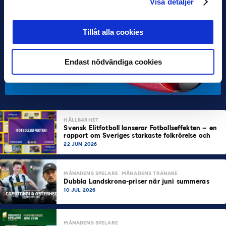
Visa detaljer
Tillåt alla cookies
Endast nödvändiga cookies
HÅLLBARHET
Svensk Elitfotboll lanserar Fotbollseffekten – en
rapport om Sveriges starkaste folkrörelse och
samhällskraft
22 JUN 2026
MÅNADENS SPELARE
MÅNADENS TRÄNARE
Dubbla Landskrona-priser när juni summeras
10 JUL 2026
MÅNADENS SPELARE