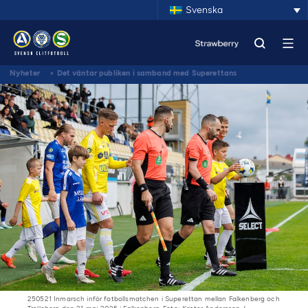
Svenska
Nyheter
>
Det väntar publiken i samband med Superettans
jubileumsomgångar
250521 Inmarsch inför fotbollsmatchen i Superettan mellan Falkenberg och