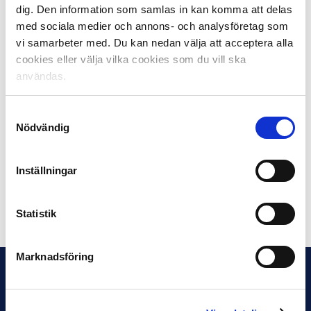
dig. Den information som samlas in kan komma att delas
Västerås SK – IK Brage
IK Oddevold – Varbergs BoIS
med sociala medier och annons- och analysföretag som
Landskrona BoIS – Örebro SK
vi samarbeter med. Du kan nedan välja att acceptera alla
cookies eller välja vilka cookies som du vill ska
Måndag 23 juni:
användas.
GIF Sundsvall – Trelleborgs FF
Helsingborgs IF – Umeå FC
Samtyckesval
Nödvändig
Omgång 14:
Lördag 28 juni:
Örgryte IS – Helsingborgs IF
Inställningar
Dela på Facebook
Dela på Twitter
Statistik
Marknadsföring