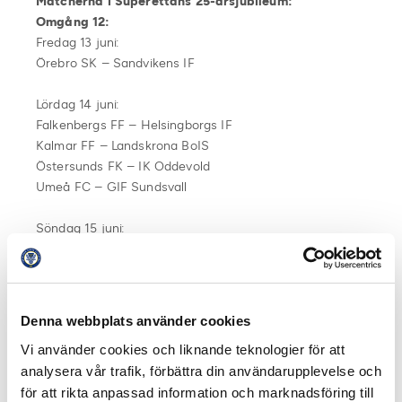
Matcherna i Superettans 25-årsjubileum:
Omgång 12:
Fredag 13 juni:
Örebro SK – Sandvikens IF
Lördag 14 juni:
Falkenbergs FF – Helsingborgs IF
Kalmar FF – Landskrona BoIS
Östersunds FK – IK Oddevold
Umeå FC – GIF Sundsvall
Söndag 15 juni:
IK Brage – Örgryte IS
Trelleborgs FF – Utsiktens BK
Varbergs BoIS – Västerås SK
Denna webbplats använder cookies
Omgång 13:
Vi använder cookies och liknande teknologier för att
Söndag 22 juni:
analysera vår trafik, förbättra din användarupplevelse och
Sandvikens IF – Falkenbergs FF
för att rikta anpassad information och marknadsföring till
Utsiktens BK – Östersunds FK