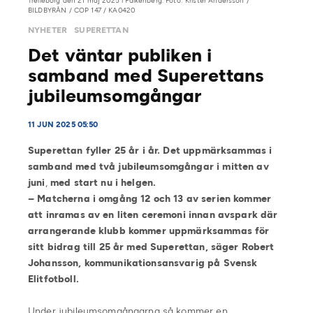
Trelleborg den 21 maj 2025 i Falkenberg. Foto: Krister Andersson /
BILDBYRÅN / COP 147 / KA0420
NYHETER
SUPERETTAN
Det väntar publiken i
samband med Superettans
jubileumsomgångar
11 JUN 2025 05:50
Superettan fyller 25 år i år. Det uppmärksammas i
samband med två jubileumsomgångar i mitten av
juni
,
med start nu i helgen.
– Matcherna i omgång 12 och 13 av serien kommer
att inramas av en liten ceremoni innan avspark där
arrangerande klubb kommer uppmärksammas för
sitt bidrag till 25 år med Superettan, säger Robert
Johansson, kommunikationsansvarig på Svensk
Elitfotboll.
Under jubileumsomgångarna så kommer en