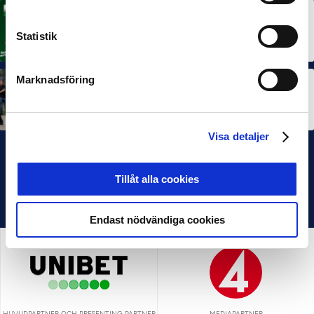
MÅNADENS TRÄNARE
Rösta på Månadens Tränare i juni
Statistik
3 JUL 2026
Marknadsföring
SEF NEXTGEN
IFK Göteborg stängde till i Ligacupens P19-final
22 JUN 2026
Visa detaljer
Tillåt alla cookies
Endast nödvändiga cookies
HUVUDPARTNER OCH PRESENTING PARTNER
MEDIAPARTNER