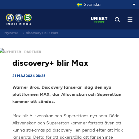
Svenska
Nyheter
>
discovery+ blir Max
NYHETER
PARTNER
discovery+ blir Max
21 MAJ 2024 08:25
Warner Bros. Discovery lanserar idag den nya
plattformen MAX, där Allsvenskan och Superettan
kommer att sändas.
Max blir Allsvenskan och Superettans nya hem. Både
Allsvenskan och Superettan kommer fortsatt även att
kunna streamas på discovery+ en period efter att Max
lanserats. Detta för att säkerställa att fansen inte