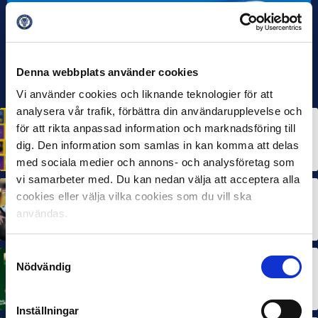
Denna webbplats använder cookies
Vi använder cookies och liknande teknologier för att
analysera vår trafik, förbättra din användarupplevelse och
HÅLLBARHET
för att rikta anpassad information och marknadsföring till
Svensk Elitfotboll lanserar Fotbollseffekten – en
dig. Den information som samlas in kan komma att delas
rapport om Sveriges starkaste folkrörelse och
samhällskraft
22 JUN 2026
med sociala medier och annons- och analysföretag som
vi samarbeter med. Du kan nedan välja att acceptera alla
cookies eller välja vilka cookies som du vill ska
MÅNADENS SPELARE
MÅNADENS TRÄNARE
Dubbla Landskrona-priser när juni summeras
användas.
10 JUL 2026
Samtyckesval
Nödvändig
MÅNADENS SPELARE
Rösta på Månadens Spelare i juni
3 JUL 2026
Inställningar