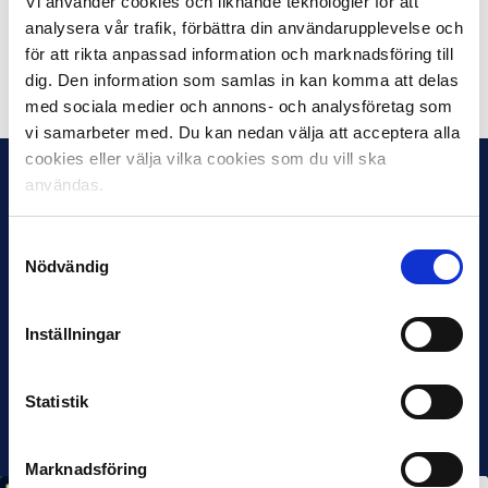
Vi använder cookies och liknande teknologier för att
Superettan i ett avtal som sträcker sig fram till 2025.
analysera vår trafik, förbättra din användarupplevelse och
för att rikta anpassad information och marknadsföring till
Dela på Facebook
Dela på Twitter
dig. Den information som samlas in kan komma att delas
med sociala medier och annons- och analysföretag som
vi samarbeter med. Du kan nedan välja att acceptera alla
cookies eller välja vilka cookies som du vill ska
användas.
Samtyckesval
Nödvändig
Inställningar
Statistik
Marknadsföring