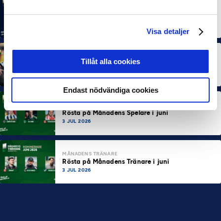
MÅNADENS SPELARE
MÅNADENS TRÄNARE
Rösta på Månadens Spelare & Tränare i juli
7 AUG 2026
Visa detaljer
MÅNADENS SPELARE
MÅNADENS TRÄNARE
Tillåt alla cookies
Dubbla Landskrona-priser när juni summeras
10 JUL 2026
Endast nödvändiga cookies
MÅNADENS SPELARE
Rösta på Månadens Spelare i juni
3 JUL 2026
MÅNADENS TRÄNARE
Rösta på Månadens Tränare i juni
3 JUL 2026