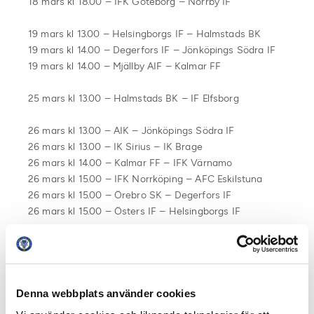
18 mars kl 18.00 – IFK Göteborg – Norrby IF
19 mars kl 13.00 – Helsingborgs IF – Halmstads BK
19 mars kl 14.00 – Degerfors IF – Jönköpings Södra IF
19 mars kl 14.00 – Mjällby AIF – Kalmar FF
25 mars kl 13.00 – Halmstads BK – IF Elfsborg
26 mars kl 13.00 – AIK – Jönköpings Södra IF
26 mars kl 13.00 – IK Sirius – IK Brage
26 mars kl 14.00 – Kalmar FF – IFK Värnamo
26 mars kl 15.00 – IFK Norrköping – AFC Eskilstuna
26 mars kl 15.00 – Örebro SK – Degerfors IF
26 mars kl 15.00 – Östers IF – Helsingborgs IF
27 mars kl 14.00 – Djurgårdens IF – FC Honka
Notis: Med reservation för eventuella ändringar av
matcher och tider kan ske. Discovery Networks Sweden
Denna webbplats använder cookies
äger de exklusiva rättigheterna till Allsvenskan och