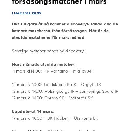
försäsongsmatcher i mars
1 MAR 2022 20:35
Likt tidigare år så kommer discovery+ sända alla de
hetaste matcherna från försäsongen. Här är de
utvalda matcherna för mars månad.
Samtliga matcher sänds på discovery+.
Mars månads utvalda matcher:
11 mars kl.14:00: IFK Värnamo – Mjällby AIF
12 mars kl 13.00: Landskrona BoIS – Örgryte IS
12 mars kl 14.00: Helsingborgs IF – Jönköpings Södra IF
12 mars kl 14.00: Örebro SK – Västerås SK
Uppdaterat 14 mars:
17 mars kl 18.00 – BK Häcken – Utsiktens BK