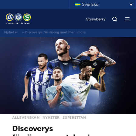
Svenska
Nyheter
>
Discoverys försäsongsmatcher i mars
ALLSVENSKAN
NYHETER
SUPERETTAN
Discoverys