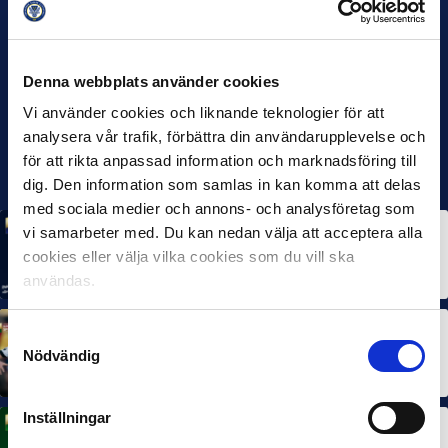
Denna webbplats använder cookies
Vi använder cookies och liknande teknologier för att
analysera vår trafik, förbättra din användarupplevelse och
för att rikta anpassad information och marknadsföring till
dig. Den information som samlas in kan komma att delas
med sociala medier och annons- och analysföretag som
vi samarbeter med. Du kan nedan välja att acceptera alla
MÅNADENS SPELARE
MÅNADENS TRÄNARE
Rösta på Månadens Spelare & Tränare i juli
cookies eller välja vilka cookies som du vill ska
7 AUG 2026
användas.
Samtyckesval
MÅNADENS SPELARE
MÅNADENS TRÄNARE
Dubbla Landskrona-priser när juni summeras
Nödvändig
10 JUL 2026
Inställningar
MÅNADENS SPELARE