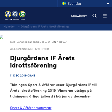
Svenska
Nyheter
>
Djurgårdens IF Årets idrottsförening
Foto: Johanna Lundberg / BILDBYRÅN / 136077
ALLSVENSKAN
NYHETER
Djurgårdens IF Årets
idrottsförening
11 DEC 2019 08:48
Tidningen Sport & Affärer utser Djurgårdens IF till
Årets idrottsförening 2019. Vinnarna utsågs på
tidningens årliga julbord i början av december.
Sport & Affärer motiverar
: