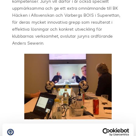
kompetenser. Juryn vill därför i år också speciellt
uppmärksamma och ge ett extra omnämnande till BK
Häcken i Allsvenskan och Varbergs BOIS i Superettan,
för deras mycket innovativa grepp som resulterat i
effektiva lösningar och konkret utveckling för
klubbarnas verksamhet, avslutar juryns ordförande
Anders Sewerin.
2016 etablerades och
implementerades benchmarking utav