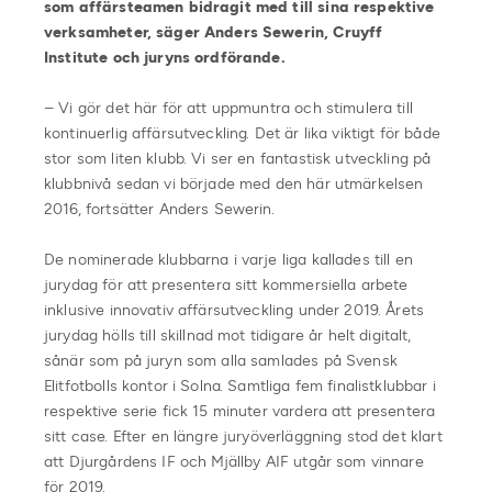
som affärsteamen bidragit med till sina respektive
verksamheter, säger Anders Sewerin, Cruyff
Institute och juryns ordförande.
– Vi gör det här för att uppmuntra och stimulera till
kontinuerlig affärsutveckling. Det är lika viktigt för både
stor som liten klubb. Vi ser en fantastisk utveckling på
klubbnivå sedan vi började med den här utmärkelsen
2016, fortsätter Anders Sewerin.
De nominerade klubbarna i varje liga kallades till en
jurydag för att presentera sitt kommersiella arbete
inklusive innovativ affärsutveckling under 2019. Årets
jurydag hölls till skillnad mot tidigare år helt digitalt,
sånär som på juryn som alla samlades på Svensk
Elitfotbolls kontor i Solna. Samtliga fem finalistklubbar i
respektive serie fick 15 minuter vardera att presentera
sitt case. Efter en längre juryöverläggning stod det klart
att Djurgårdens IF och Mjällby AIF utgår som vinnare
för 2019.