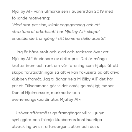
Mjällby AIF vann utmärkelsen i Superettan 2019 med
följande motivering:
”
Med stor passion, lokalt engagemang och ett
strukturerat arbetssätt har Mjällby AIF skapat
enastående framgång i sitt kommersiella arbete
”.
– Jag är både stolt och glad och tacksam över att
Mjällby AIF är vinnare av detta pris. Det är många
krafter inom och runt om vår förening som hjälps åt att
skapa förutsättningar så att vi kan fokusera på att driva
klubben framåt. Jag tillägnar hela Mjällby AIF det här
priset. Tillsammans gör vi det omöjliga möjligt, menar
Daniel Hjalmarsson, marknads- och
evenemangskoordinator, Mjällby AIF.
– Utöver affärsmässiga framgångar vill vi i juryn
synliggöra och främja klubbarnas kontinuerliga
utveckling av sin affärsorganisation och dess