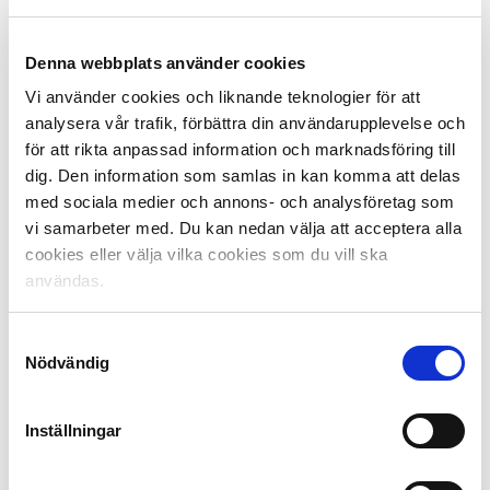
affärsnyckeltal hos klubbarna i Allsvenskan
och Superettan, och i samband med det en utmärkelse i
Denna webbplats använder cookies
form av ”Årets Affärsteam”. Affärsnyckeltalen
justerades inför 2018 års Benchmarking, efter
Vi använder cookies och liknande teknologier för att
diskussioner internt med ligornas Affärsråd och i
analysera vår trafik, förbättra din användarupplevelse och
samverkan med ligornas konceptpartner inom
för att rikta anpassad information och marknadsföring till
verksamhetsutveckling, EY. Utmärkelsen fick samtidigt
dig. Den information som samlas in kan komma att delas
namnet ”Årets Sports Business Team”. I år delas
med sociala medier och annons- och analysföretag som
utmärkelsen ut för fjärde gången,
vi samarbeter med. Du kan nedan välja att acceptera alla
cookies eller välja vilka cookies som du vill ska
– Samtliga fem finalister från respektive liga utsågs via
användas.
Benchmarkingen av affärsnyckeltalen på årsbasis, för
att sedan under själva finaldagen inför en oberoende
Samtyckesval
jury beskriva den egna klubbens kommersiella arbete
Nödvändig
och innovation avseende affärsutveckling, säger Jan
Karlsson, Försäljningsdirektör på Svensk Elitfotboll.
Inställningar
– Utmärkelserna har som syfte att stimulera, premiera
och lyfta fram affärsutveckling hos våra