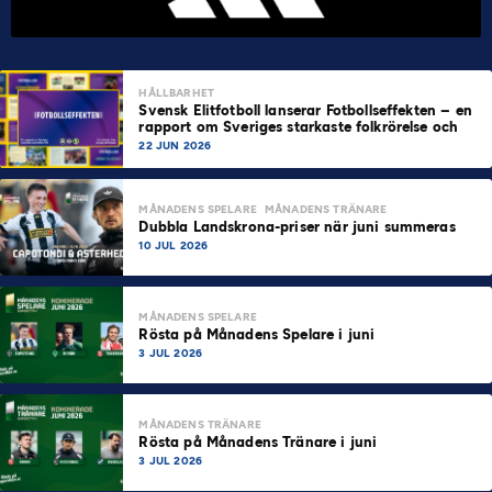
HÅLLBARHET
Svensk Elitfotboll lanserar Fotbollseffekten – en
rapport om Sveriges starkaste folkrörelse och
samhällskraft
22 JUN 2026
MÅNADENS SPELARE
MÅNADENS TRÄNARE
Dubbla Landskrona-priser när juni summeras
10 JUL 2026
MÅNADENS SPELARE
Rösta på Månadens Spelare i juni
3 JUL 2026
MÅNADENS TRÄNARE
Rösta på Månadens Tränare i juni
3 JUL 2026