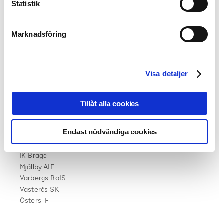
medlemsklubbar inom prioriterade områden. Upplägget
Statistik
vi satte inför 2018 är en vidareutveckling av konceptet
och processerna, vilket bland annat bidrar med
Marknadsföring
utmärkta underlag för erfarenhetsutbyte vid våra
framtida marknadskonferenser.
Årets vinnare får om pandemin tillåter en
Visa detaljer
inspirationskonferens kopplat till affärsutveckling till
London.
Tillåt alla cookies
Årets Sports Business Team 2020:
Endast nödvändiga cookies
Nominerade klubbar till juryprocess 2019:
Superettan
IK Brage
Mjällby AIF
Varbergs BoIS
Västerås SK
Östers IF