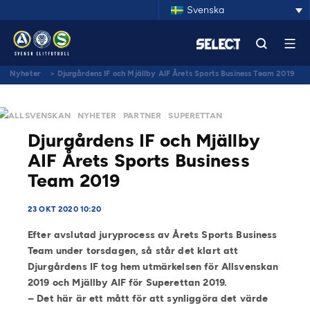
Svenska
Nyheter
>
Djurgårdens IF och Mjällby AIF Årets Sports Business Team 2019
ALLSVENSKAN
NYHETER
PARTNER
SUPERETTAN
Djurgårdens IF och Mjällby
AIF Årets Sports Business
Team 2019
23 OKT 2020 10:20
Efter avslutad juryprocess av Årets Sports Business
Team under torsdagen, så står det klart att
Djurgårdens IF tog hem utmärkelsen för Allsvenskan
2019 och Mjällby AIF för Superettan 2019.
– Det här är ett mått för att synliggöra det värde