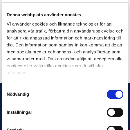
En Supporter Liaison Officer är en person från de egna
leden som har god kännedom om sin egen klubb och
Denna webbplats använder cookies
dess supportrar och är den givna kontakten när
Vi använder cookies och liknande teknologier för att
kommunikationen går från båda hållen mellan
supportrarna, klubbarna och polisen inför, under och
analysera vår trafik, förbättra din användarupplevelse och
efter match. SLO:n är helt enkelt spindeln i nätet när de
för att rikta anpassad information och marknadsföring till
olika parternas åsikter och ståndpunkter ska förmedlas
dig. Den information som samlas in kan komma att delas
mellan varandra.
med sociala medier och annons- och analysföretag som
vi samarbeter med. Du kan nedan välja att acceptera alla
cookies eller välja vilka cookies som du vill ska
Dela på Facebook
Dela på Twitter
användas.
Samtyckesval
Nödvändig
Inställningar