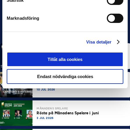
Statistik
Marknadsföring
Visa detaljer
MÅNADENS SPELARE
MÅNADENS TRÄNARE
Rösta på Månadens Spelare & Tränare i juli
Tillåt alla cookies
7 AUG 2026
Endast nödvändiga cookies
MÅNADENS SPELARE
MÅNADENS TRÄNARE
Dubbla Landskrona-priser när juni summeras
10 JUL 2026
MÅNADENS SPELARE
Rösta på Månadens Spelare i juni
3 JUL 2026