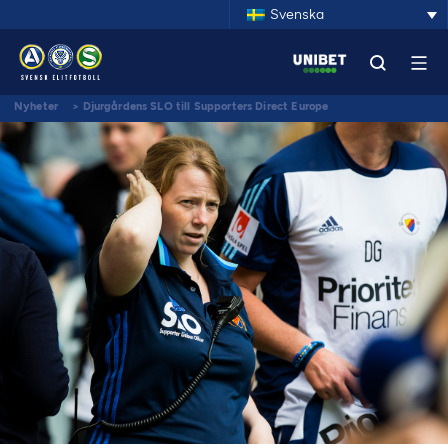
Svenska
Nyheter
>
Djurgårdens SLO till Supporters Direct Europe