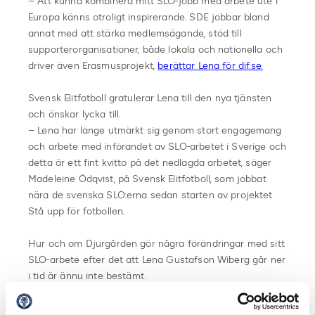
– Att kunna kombinera mitt SLO-jobb med arbete ute i
Europa känns otroligt inspirerande. SDE jobbar bland
annat med att stärka medlemsägande, stöd till
supporterorganisationer, både lokala och nationella och
driver även Erasmusprojekt,
berättar Lena för dif.se.
Svensk Elitfotboll gratulerar Lena till den nya tjänsten
och önskar lycka till.
– Lena har länge utmärkt sig genom stort engagemang
och arbete med införandet av SLO-arbetet i Sverige och
detta är ett fint kvitto på det nedlagda arbetet, säger
Madeleine Ödqvist, på Svensk Elitfotboll, som jobbat
nära de svenska SLO:erna sedan starten av projektet
Stå upp för fotbollen.
Hur och om Djurgården gör några förändringar med sitt
SLO-arbete efter det att Lena Gustafson Wiberg går ner
i tid är ännu inte bestämt.
Fakta SLO: