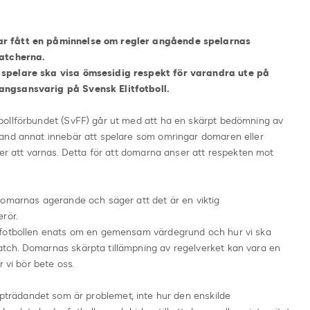
ar fått en påminnelse om regler angående spelarnas
matcherna.
 spelare ska visa ömsesidig respekt för varandra ute på
angsansvarig på Svensk Elitfotboll.
bollförbundet (SvFF) går ut med att ha en skärpt bedömning av
and annat innebär att spelare som omringar domaren eller
mer att varnas. Detta för att domarna anser att respekten mot
domarnas agerande och säger att det är en viktig
rör.
tfotbollen enats om en gemensam värdegrund och hur vi ska
tch. Domarnas skärpta tillämpning av regelverket kan vara en
 vi bör bete oss.
ppträdandet som är problemet, inte hur den enskilde