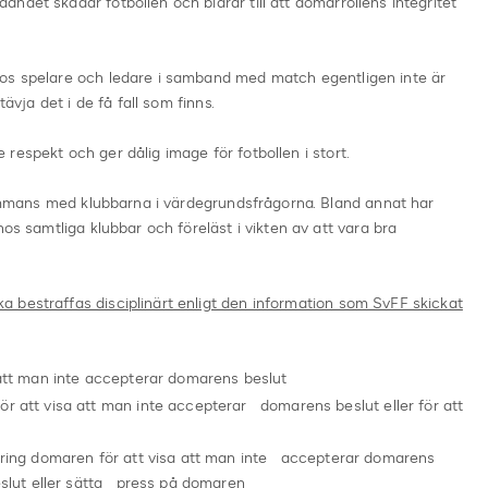
ndet skadar fotbollen och bidrar till att domarrollens integritet
hos spelare och ledare i samband med match egentligen inte är
tävja det i de få fall som finns.
respekt och ger dålig image för fotbollen i stort.
lsammans med klubbarna i värdegrundsfrågorna. Bland annat har
hos samtliga klubbar och föreläst i vikten av att vara bra
 bestraffas disciplinärt enligt den information som SvFF skickat
 att man inte accepterar domarens beslut
r att visa att man inte accepterar domarens beslut eller för att
 kring domaren för att visa att man inte accepterar domarens
beslut eller sätta press på domaren