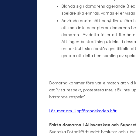
Blanda sig i domarens agerande (t ex
spelare ska erinras, varnas eller visa
Använda andra sätt och/eller utföra h
att man inte accepterar domarens besl
domaren Av detta följer att fler än e
Att ingen bestraffning utdelas i des
respektfullt ska förstås ges tillfälle
genom att delta i en samling av spela
Domarna kommer före varje match att vid 
att “visa respekt, protestera inte, sök inte u
bristande respekt”.
Läs mer om Uppförandekoden här
Fakta domarna i Allsvenskan och Supere
Svenska Fotbollförbundet beslutar och utse