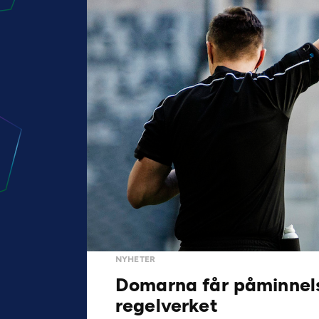
NYHETER
Domarna får påminnels
regelverket