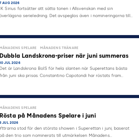
7 AUG 2026
IK Sirius fortsätter att sätta tonen i Allsvenskan med sin
överlägsna serieledning. Det avspeglas även i nomineringarna till…
MÅNADENS SPELARE
MÅNADENS TRÄNARE
Dubbla Landskrona-priser när juni summeras
10 JUL 2026
Det är Landskrona BoIS för hela slanten när Superettans bästa
från juni ska prisas. Constantino Capotondi har röstats fram…
MÅNADENS SPELARE
Rösta på Månadens Spelare i juni
3 JUL 2026
Yttrarna stod för den största showen i Superettan i juni, baserat
på den trio som nominerats till utmärkelsen Månadens…