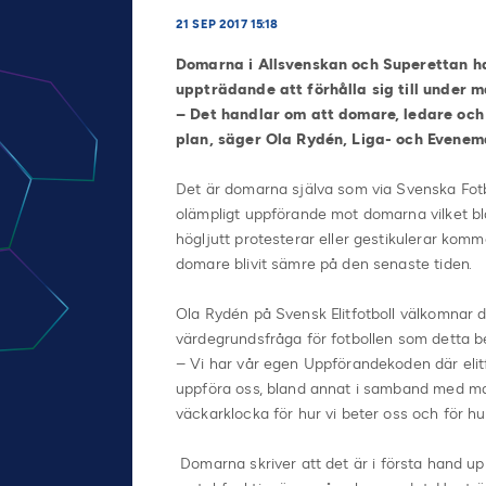
21 SEP 2017 15:18
Domarna i Allsvenskan och Superettan h
uppträdande att förhålla sig till under 
– Det handlar om att domare, ledare och
plan, säger Ola Rydén, Liga- och Evenem
Det är domarna själva som via Svenska Fot
olämpligt uppförande mot domarna vilket bl
högljutt protesterar eller gestikulerar kom
domare blivit sämre på den senaste tiden.
Ola Rydén på Svensk Elitfotboll välkomnar 
värdegrundsfråga för fotbollen som detta be
– Vi har vår egen Uppförandekoden där eli
uppföra oss, bland annat i samband med ma
väckarklocka för hur vi beter oss och för hur
Domarna skriver att det är i första hand u