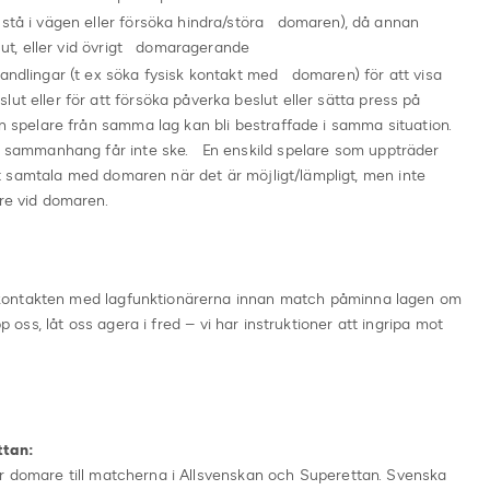
 stå i vägen eller försöka hindra/störa domaren), då annan
s ut, eller vid övrigt domaragerande
andlingar (t ex söka fysisk kontakt med domaren) för att visa
ut eller för att försöka påverka beslut eller sätta press på
n spelare från samma lag kan bli bestraffade i samma situation.
sa sammanhang får inte ske. En enskild spelare som uppträder
 att samtala med domaren när det är möjligt/lämpligt, men inte
re vid domaren.
kontakten med lagfunktionärerna innan match påminna lagen om
pp oss, låt oss agera i fred – vi har instruktioner att ingripa mot
ttan:
r domare till matcherna i Allsvenskan och Superettan. Svenska