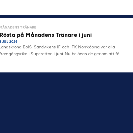
MÅNADENS TRÄNARE
Rösta på Månadens Tränare i juni
3 JUL 2026
Landskrona BoIS, Sandvikens IF och IFK Norrköping var alla
framgångsrika i Superettan i juni. Nu belönas de genom att få…