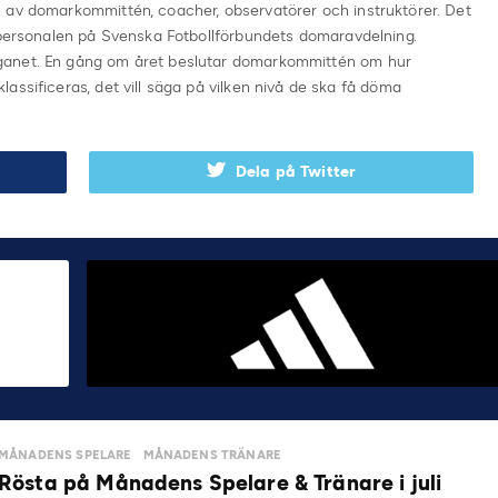
 av domarkommittén, coacher, observatörer och instruktörer. Det
v personalen på Svenska Fotbollförbundets domaravdelning.
ganet. En gång om året beslutar domarkommittén om hur
assificeras, det vill säga på vilken nivå de ska få döma
Dela på Twitter
MÅNADENS SPELARE
MÅNADENS TRÄNARE
Rösta på Månadens Spelare & Tränare i juli