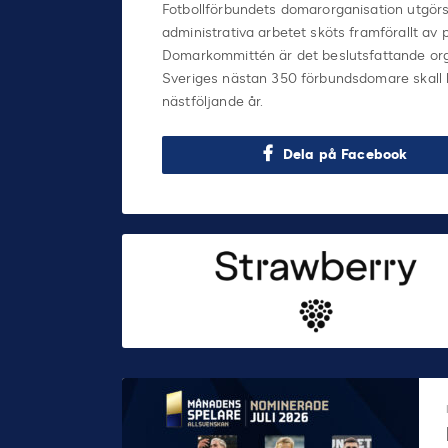
Fotbollförbundets domarorganisation utgörs
administrativa arbetet sköts framförallt a
Domarkommittén är det beslutsfattande or
Sveriges nästan 350 förbundsdomare skall kl
nästföljande år.
Dela på Facebook