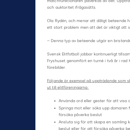
matchfunktionären påverkas av det. Uppträda
och auktoritet ifrågasätts.
Ola Rydén, och menar att dåligt beteende 
ett stort problem men att det är viktigt att s
– Denna typ av beteende utgör en bristande 
Svensk Elitfotboll jobbar kontinuerligt til
Fryshuset genomfört en turné i två år i rad 
förebilder.
Följande är exempel på uppträdande som ska
ut till elitföreningarna:
Använda ord eller gester för att visa
Springa mot eller söka upp domaren fö
försöka påverka beslut
Ansluta sig för att skapa en samling
beslut eller för att försöka påverka 