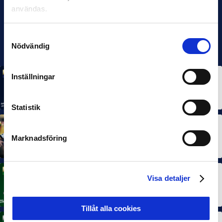
användas.
Samtyckesval
Nödvändig
Inställningar
MÅNADENS SPELARE
MÅNADENS TRÄNARE
Rösta på Månadens Spelare & Tränare i juli
7 AUG 2026
Statistik
MÅNADENS SPELARE
MÅNADENS TRÄNARE
Dubbla Landskrona-priser när juni summeras
Marknadsföring
10 JUL 2026
MÅNADENS SPELARE
Visa detaljer
Rösta på Månadens Spelare i juni
3 JUL 2026
Tillåt alla cookies