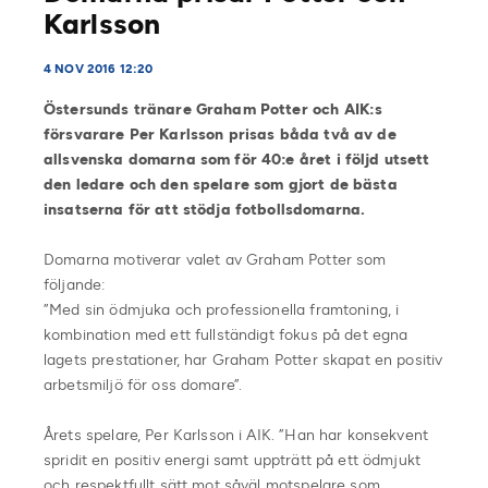
Karlsson
4 NOV 2016 12:20
Östersunds tränare Graham Potter och AIK:s
försvarare Per Karlsson prisas båda två av de
allsvenska domarna som för 40:e året i följd utsett
den ledare och den spelare som gjort de bästa
insatserna för att stödja fotbollsdomarna.
Domarna motiverar valet av Graham Potter som
följande:
”Med sin ödmjuka och professionella framtoning, i
kombination med ett fullständigt fokus på det egna
lagets prestationer, har Graham Potter skapat en positiv
arbetsmiljö för oss domare”.
Årets spelare, Per Karlsson i AIK. ”Han har konsekvent
spridit en positiv energi samt uppträtt på ett ödmjukt
och respektfullt sätt mot såväl motspelare som