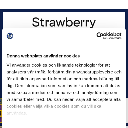
Denna webbplats använder cookies
Vi använder cookies och liknande teknologier för att
analysera vår trafik, förbättra din användarupplevelse och
för att rikta anpassad information och marknadsföring till
dig. Den information som samlas in kan komma att delas
med sociala medier och annons- och analysföretag som
vi samarbeter med. Du kan nedan välja att acceptera alla
HÅLLBARHET
cookies eller välja vilka cookies som du vill ska
Svensk Elitfotboll lanserar Fotbollseffekten – en
rapport om Sveriges starkaste folkrörelse och
användas.
samhällskraft
22 JUN 2026