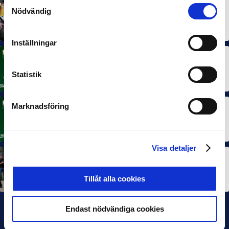
Samtyckesval
Nödvändig
MÅNADENS SPELARE
MÅNADENS TRÄNARE
Dubbla Landskrona-priser när juni summeras
10 JUL 2026
Inställningar
MÅNADENS SPELARE
Rösta på Månadens Spelare i juni
Statistik
3 JUL 2026
Marknadsföring
MÅNADENS TRÄNARE
Rösta på Månadens Tränare i juni
3 JUL 2026
Visa detaljer
SEF NEXTGEN
IFK Göteborg stängde till i Ligacupens P19-final
Tillåt alla cookies
22 JUN 2026
Endast nödvändiga cookies