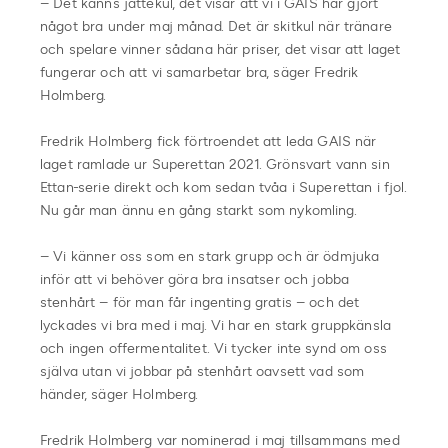
– Det känns jättekul, det visar att vi i GAIS har gjort
något bra under maj månad. Det är skitkul när tränare
och spelare vinner sådana här priser, det visar att laget
fungerar och att vi samarbetar bra, säger Fredrik
Holmberg.
Fredrik Holmberg fick förtroendet att leda GAIS när
laget ramlade ur Superettan 2021. Grönsvart vann sin
Ettan-serie direkt och kom sedan tvåa i Superettan i fjol.
Nu går man ännu en gång starkt som nykomling.
– Vi känner oss som en stark grupp och är ödmjuka
inför att vi behöver göra bra insatser och jobba
stenhårt – för man får ingenting gratis – och det
lyckades vi bra med i maj. Vi har en stark gruppkänsla
och ingen offermentalitet. Vi tycker inte synd om oss
själva utan vi jobbar på stenhårt oavsett vad som
händer, säger Holmberg.
Fredrik Holmberg var nominerad i maj tillsammans med