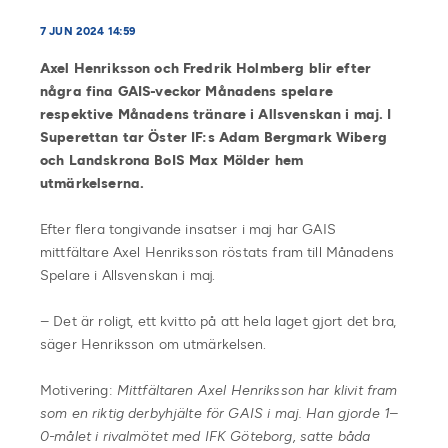
7 JUN 2024 14:59
Axel Henriksson och Fredrik Holmberg blir efter
några fina GAIS-veckor Månadens spelare
respektive Månadens tränare i Allsvenskan i maj. I
Superettan tar Öster IF:s Adam Bergmark Wiberg
och Landskrona BoIS Max Mölder hem
utmärkelserna.
Efter flera tongivande insatser i maj har GAIS
mittfältare Axel Henriksson röstats fram till Månadens
Spelare i Allsvenskan i maj.
– Det är roligt, ett kvitto på att hela laget gjort det bra,
säger Henriksson om utmärkelsen.
Motivering:
Mittfältaren Axel Henriksson har klivit fram
som en riktig derbyhjälte för GAIS i maj. Han gjorde 1–
0-målet i rivalmötet med IFK Göteborg, satte båda