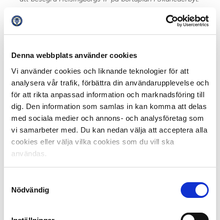
Däremellan: en seger, ett kryss och säsongens första
förlust, i en månad som innehöll fyra bortamatcher.
Landskrona BoIS toppade tabellen efter april, och gör
Denna webbplats använder cookies
detsamma när matcherna i maj är färdigspelade. Trots
ett tufft spelschema med fyra bortamatcher har laget
Vi använder cookies och liknande teknologier för att
inte vacklat i sitt spelsätt utan fortsatt stå för ett
analysera vår trafik, förbättra din användarupplevelse och
imponerande och vägvinnande spel.
för att rikta anpassad information och marknadsföring till
dig. Den information som samlas in kan komma att delas
Säsongens första förlust kom i slutminuterna borta mot
med sociala medier och annons- och analysföretag som
Östers IF, men direkt efteråt åkte man till Olympia och
vi samarbeter med. Du kan nedan välja att acceptera alla
vann det heta derbyt mot Helsingborgs IF med 1–0.
cookies eller välja vilka cookies som du vill ska
användas.
Max Mölder var nominerad tillsammans med Trelleborgs
FF:s Stefan Jacobsson och Gefle IF:s Mikael Bengtsson.
Samtyckesval
Nödvändig
Månadens spelare och tränare:
Månadens Spelare och Tränare utses sex gånger per
säsong. I juryn sitter samtliga 16 lagkaptener eller