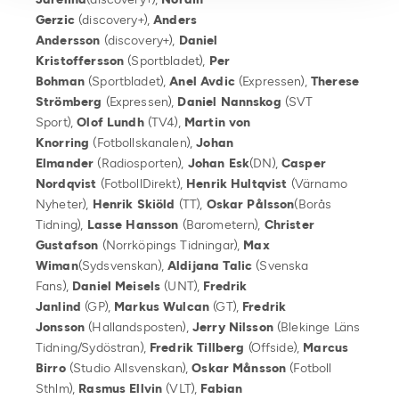
Gerzic
(discovery+),
Anders
Andersson
(discovery+),
Daniel
Kristoffersson
(Sportbladet),
Per
Bohman
(Sportbladet),
Anel Avdic
(Expressen),
Therese
Strömberg
(Expressen),
Daniel Nannskog
(SVT
Sport),
Olof Lundh
(TV4),
Martin von
Knorring
(Fotbollskanalen),
Johan
Elmander
(Radiosporten),
Johan Esk
(DN),
Casper
Nordqvist
(FotbollDirekt),
Henrik Hultqvist
(Värnamo
Nyheter),
Henrik Skiöld
(TT),
Oskar Pålsson
(Borås
Tidning),
Lasse Hansson
(Barometern),
Christer
Gustafson
(Norrköpings Tidningar),
Max
Wiman
(Sydsvenskan),
Aldijana Talic
(Svenska
Fans),
Daniel Meisels
(UNT),
Fredrik
Janlind
(GP),
Markus Wulcan
(GT),
Fredrik
Jonsson
(Hallandsposten),
Jerry Nilsson
(Blekinge Läns
Tidning/Sydöstran),
Fredrik Tillberg
(Offside),
Marcus
Birro
(Studio Allsvenskan),
Oskar Månsson
(Fotboll
Sthlm),
Rasmus Ellvin
(VLT),
Fabian