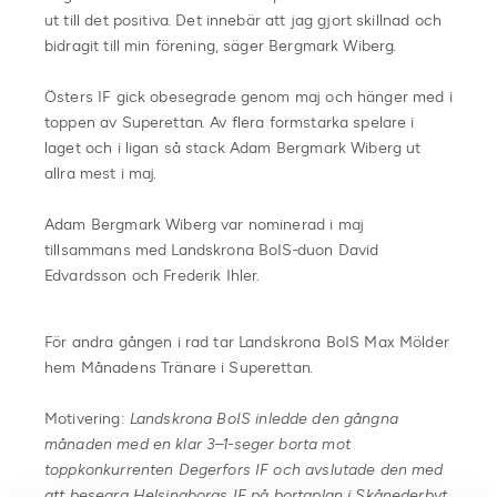
ut till det positiva. Det innebär att jag gjort skillnad och
bidragit till min förening, säger Bergmark Wiberg.
Östers IF gick obesegrade genom maj och hänger med i
toppen av Superettan. Av flera formstarka spelare i
laget och i ligan så stack Adam Bergmark Wiberg ut
allra mest i maj.
Adam Bergmark Wiberg var nominerad i maj
tillsammans med Landskrona BoIS-duon David
Edvardsson och Frederik Ihler.
För andra gången i rad tar Landskrona BoIS Max Mölder
hem Månadens Tränare i Superettan.
Motivering:
Landskrona BoIS inledde den gångna
månaden med en klar 3–1-seger borta mot
toppkonkurrenten Degerfors IF och avslutade den med
att besegra Helsingborgs IF på bortaplan i Skånederbyt.