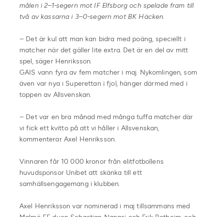
målen i 2–1-segern mot IF Elfsborg och spelade fram till
två av kassarna i 3–0-segern mot BK Häcken.
– Det är kul att man kan bidra med poäng, speciellt i
matcher när det gäller lite extra. Det är en del av mitt
spel, säger Henriksson.
GAIS vann fyra av fem matcher i maj. Nykomlingen, som
även var nya i Superettan i fjol, hänger därmed med i
toppen av Allsvenskan.
– Det var en bra månad med många tuffa matcher där
vi fick ett kvitto på att vi håller i Allsvenskan,
kommenterar Axel Henriksson.
Vinnaren får 10 000 kronor från elitfotbollens
huvudsponsor Unibet att skänka till ett
samhällsengagemang i klubben.
Axel Henriksson var nominerad i maj tillsammans med