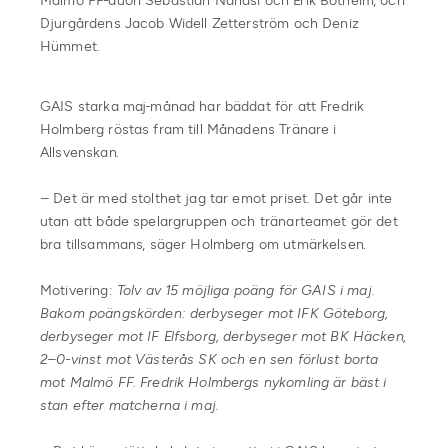
Malmö FF-duon Sebastian Nanasi och Erik Botheim, och
Djurgårdens Jacob Widell Zetterström och Deniz
Hümmet.
GAIS starka maj-månad har bäddat för att Fredrik
Holmberg röstas fram till Månadens Tränare i
Allsvenskan.
– Det är med stolthet jag tar emot priset. Det går inte
utan att både spelargruppen och tränarteamet gör det
bra tillsammans, säger Holmberg om utmärkelsen.
Motivering:
Tolv av 15 möjliga poäng för GAIS i maj.
Bakom poängskörden: derbyseger mot IFK Göteborg,
derbyseger mot IF Elfsborg, derbyseger mot BK Häcken,
2–0-vinst mot Västerås SK och en sen förlust borta
mot Malmö FF. Fredrik Holmbergs nykomling är bäst i
stan efter matcherna i maj.