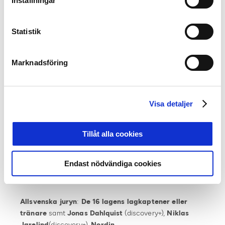
Inställningar
tränare samt sportjournalister från riksmedia och från
lokalmedia i de samhällen där Allsvenskan eller
Superettan spelas.
Statistik
Juryn röstar varje månad fram tre finalister till
Marknadsföring
utmärkelsen. Därefter får supportrar möjlighet att rösta
fram vilken av de tre finalisterna som de anser ska
vinna.
En totalsumma räknas sedan samman, där media,
Visa detaljer
tränare och lagkaptener står för två tredjedelar,
supportrarnas röster står för en tredjedel, och en
vinnare utses.
Tillåt alla cookies
Samtliga vinnare får 10 000 kronor vardera från
Endast nödvändiga cookies
elitfotbollens huvudpartner Unibet att skänka till valfritt
samhällsengagemang i sin klubb.
Allsvenska juryn
:
De 16 lagens lagkaptener eller
tränare
samt
Jonas Dahlquist
(discovery+),
Niklas
Jarelind
(discovery+),
Nordin