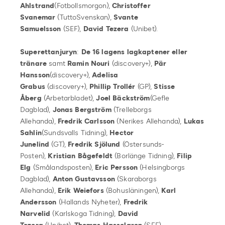
Ahlstrand
(Fotbollsmorgon),
Christoffer
Svanemar
(TuttoSvenskan),
Svante
Samuelsson
(SEF),
David Tezera
(Unibet).
Superettanjuryn
:
De 16 lagens lagkaptener eller
tränare
samt
Ramin Nouri
(discovery+),
Pär
Hansson
(discovery+),
Adelisa
Grabus
(discovery+),
Phillip Trollér
(GP),
Stisse
Åberg
(Arbetarbladet),
Joel Bäckström
(Gefle
Dagblad),
Jonas Bergström
(Trelleborgs
Allehanda),
Fredrik Carlsson
(Nerikes Allehanda),
Lukas
Sahlin
(Sundsvalls Tidning),
Hector
Junelind
(GT),
Fredrik Sjölund
(Östersunds-
Posten),
Kristian Bågefeldt
(Borlänge Tidning),
Filip
Elg
(Smålandsposten),
Eric Persson
(Helsingborgs
Dagblad),
Anton Gustavsson
(Skaraborgs
Allehanda),
Erik Weiefors
(Bohusläningen),
Karl
Andersson
(Hallands Nyheter),
Fredrik
Narvelid
(Karlskoga Tidning),
David