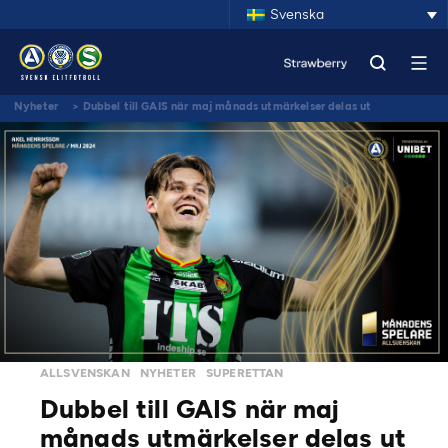
Svenska
Nyheter
>
Dubbel till GAIS när maj månads utmärkelser delas ut
ALLSVENSKAN
NYHETER
SUPERETTAN
Dubbel till GAIS när maj
månads utmärkelser delas ut