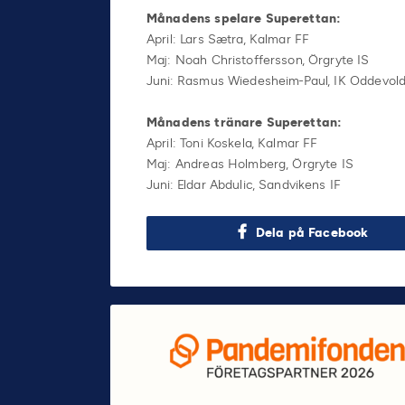
Månadens spelare Superettan:
April: Lars Sætra, Kalmar FF
Maj: Noah Christoffersson, Örgryte IS
Juni: Rasmus Wiedesheim-Paul, IK Oddevol
Månadens tränare Superettan:
April: Toni Koskela, Kalmar FF
Maj: Andreas Holmberg, Örgryte IS
Juni: Eldar Abdulic, Sandvikens IF
Dela på Facebook