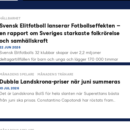
HÅLLBARHET
Svensk Elitfotboll lanserar Fotbollseffekten –
en rapport om Sveriges starkaste folkrörelse
och samhällskraft
22 JUN 2026
Svensk Elitfotbolls 32 klubbar skapar över 2,2 miljoner
deltagartillfällen för barn och unga och lägger 170 000 timmar
på…
MÅNADENS SPELARE
MÅNADENS TRÄNARE
Dubbla Landskrona-priser när juni summeras
10 JUL 2026
Det är Landskrona BoIS för hela slanten när Superettans bästa
från juni ska prisas. Constantino Capotondi har röstats fram…