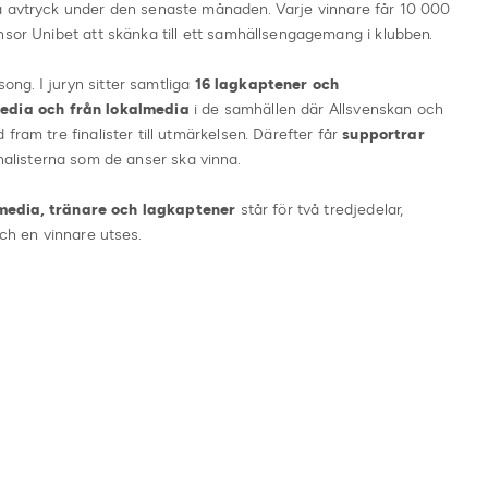
a avtryck under den senaste månaden. Varje vinnare får 10 000
nsor Unibet att skänka till ett samhällsengagemang i klubben.
ng. I juryn sitter samtliga
16 lagkaptener och
media och från lokalmedia
i de samhällen där Allsvenskan och
fram tre finalister till utmärkelsen. Därefter får
supportrar
inalisterna som de anser ska vinna.
media, tränare och lagkaptener
står för två tredjedelar,
och en vinnare utses.