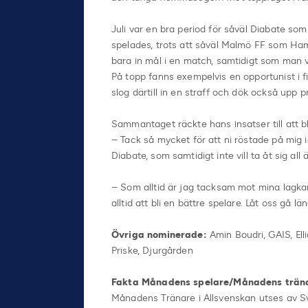
Juli var en bra period för såväl Diabate s
spelades, trots att såväl Malmö FF som H
bara in mål i en match, samtidigt som man 
På topp fanns exempelvis en opportunist i f
slog därtill in en straff och dök också upp
Sammantaget räckte hans insatser till att 
– Tack så mycket för att ni röstade på mig i
Diabate, som samtidigt inte vill ta åt sig al
– Som alltid är jag tacksam mot mina lagkam
alltid att bli en bättre spelare. Låt oss gå
Övriga nominerade:
Amin Boudri, GAIS, Ell
Priske, Djurgården
Fakta Månadens spelare/Månadens trän
Månadens Tränare i Allsvenskan utses av Sv