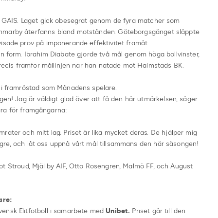
om GAIS. Laget gick obesegrat genom de fyra matcher som
ammarby återfanns bland motstånden. Göteborgsgänget släppte
visade prov på imponerande effektivitet framåt.
in form. Ibrahim Diabate gjorde två mål genom höga bollvinster,
 precis framför mållinjen när han nätade mot Halmstads BK.
bli framröstad som Månadens spelare.
gen! Jag är väldigt glad över att få den här utmärkelsen, säger
l ära för framgångarna:
rater och mitt lag. Priset är lika mycket deras. De hjälper mig
 längre, och låt oss uppnå vårt mål tillsammans den här säsongen!
iot Stroud, Mjällby AIF, Otto Rosengren, Malmö FF, och August
are:
ensk Elitfotboll i samarbete med
Unibet.
Priset går till den