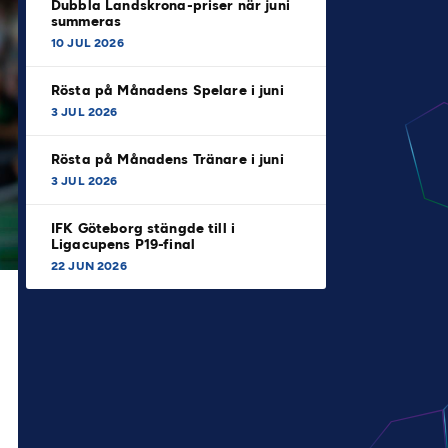
Dubbla Landskrona-priser när juni
summeras
10 JUL 2026
Rösta på Månadens Spelare i juni
3 JUL 2026
Rösta på Månadens Tränare i juni
3 JUL 2026
IFK Göteborg stängde till i
Ligacupens P19-final
22 JUN 2026