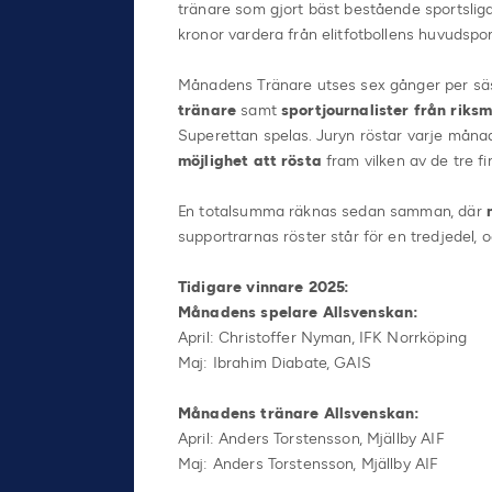
tränare som gjort bäst bestående sportslig
kronor vardera från elitfotbollens huvudspo
Månadens Tränare utses sex gånger per säso
tränare
samt
sportjournalister från riks
Superettan spelas. Juryn röstar varje månad 
möjlighet att rösta
fram vilken av de tre f
En totalsumma räknas sedan samman, där
supportrarnas röster står för en tredjedel, 
Tidigare vinnare 2025:
Månadens spelare Allsvenskan:
April: Christoffer Nyman, IFK Norrköping
Maj: Ibrahim Diabate, GAIS
Månadens tränare Allsvenskan:
April: Anders Torstensson, Mjällby AIF
Maj: Anders Torstensson, Mjällby AIF