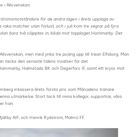
e i Allsvenskan.
ardrömsmotståndare för de andra lagen i årets upplaga av
 raka matcher utan förlust, och i juli kom tre segrar på fyra
edan bara två släpptes in, båda mot topplaget Hammarby. Det
 Allsvenskan, men med ynka tre poäng upp till trean Elfsborg. Man
n tacka den senaste tidens insatser för det.
Hammarby, Halmstads BK och Degerfors IF, samt ett kryss mot
lmberg inkassera årets första pris som Månadens tränare.
enna utmärkelse. Stort tack till mina kollegor, supportrar, våra
ger han.
jällby AIF, och Henrik Rydström, Malmö FF.