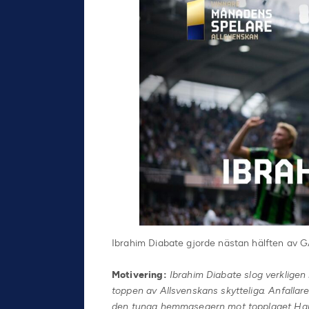
Ibrahim Diabate gjorde nästan hälften av GAI
Motivering:
Ibrahim Diabate slog verkligen i
toppen av Allsvenskans skytteliga. Anfallar
den tunga hemmasegern mot topplaget H