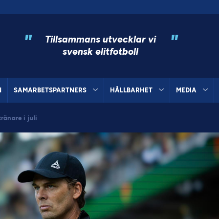
"
"
Tillsammans utvecklar vi
svensk elitfotboll
N
SAMARBETSPARTNERS
HÅLLBARHET
MEDIA
änare i juli