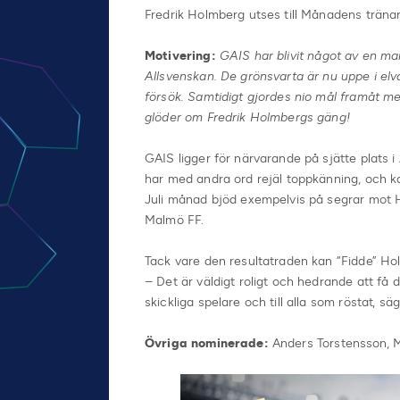
Fredrik Holmberg utses till Månadens tränar
Motivering:
GAIS har blivit något av en m
Allsvenskan. De grönsvarta är nu uppe i elva
försök. Samtidigt gjordes nio mål framåt m
glöder om Fredrik Holmbergs gäng!
GAIS ligger för närvarande på sjätte plats i
har med andra ord rejäl toppkänning, och ka
Juli månad bjöd exempelvis på segrar mot 
Malmö FF.
Tack vare den resultatraden kan “Fidde” Ho
– Det är väldigt roligt och hedrande att få d
skickliga spelare och till alla som röstat, sä
Övriga nominerade:
Anders Torstensson, M