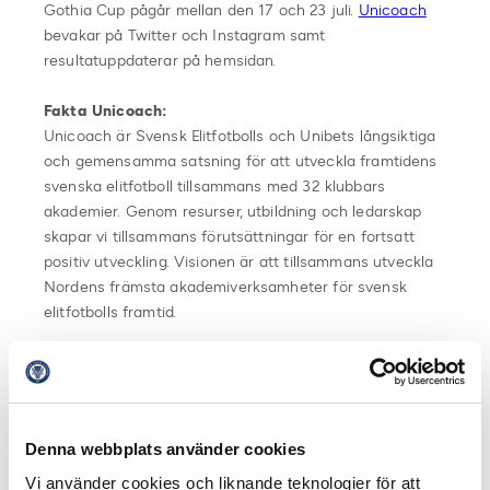
Gothia Cup pågår mellan den 17 och 23 juli.
Unicoach
bevakar på Twitter och Instagram samt
resultatuppdaterar på hemsidan.
Fakta Unicoach:
Unicoach är Svensk Elitfotbolls och Unibets långsiktiga
och gemensamma satsning för att utveckla framtidens
svenska elitfotboll tillsammans med 32 klubbars
akademier. Genom resurser, utbildning och ledarskap
skapar vi tillsammans förutsättningar för en fortsatt
positiv utveckling. Visionen är att tillsammans utveckla
Nordens främsta akademiverksamheter för svensk
elitfotbolls framtid.
Unibet går in med 15 miljoner i Unicoach. Resurserna
kommer att fördelas på de 32 klubbarna i Allsvenskan
och Superettan utifrån Svensk Elitfotbolls fastställda
certifieringsprocess. Det övergripande målet med
Denna webbplats använder cookies
samarbetet är att skapa framtida elitspelare till våra
Vi använder cookies och liknande teknologier för att
elitklubbar.