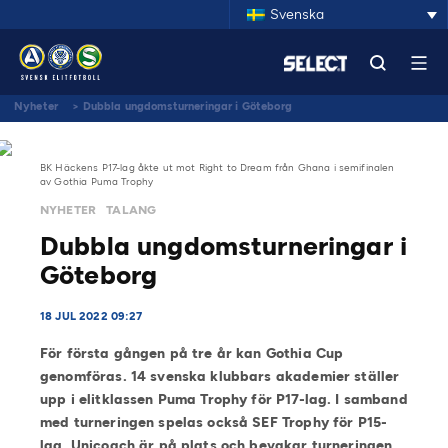
Svenska
Nyheter
>
Dubbla ungdomsturneringar i Göteborg
BK Häckens P17-lag åkte ut mot Right to Dream från Ghana i semifinalen
av Gothia Puma Trophy
NYHETER
TALANG
Dubbla ungdomsturneringar i
Göteborg
18 JUL 2022 09:27
För första gången på tre år kan Gothia Cup
genomföras. 14 svenska klubbars akademier ställer
upp i elitklassen Puma Trophy för P17-lag. I samband
med turneringen spelas också SEF Trophy för P15-
lag. Unicoach är på plats och bevakar turneringen.