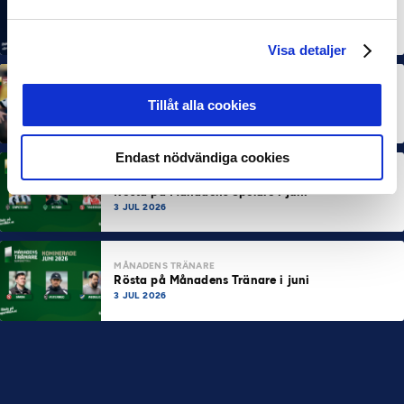
MÅNADENS SPELARE
MÅNADENS TRÄNARE
Rösta på Månadens Spelare & Tränare i juli
7 AUG 2026
Visa detaljer
MÅNADENS SPELARE
MÅNADENS TRÄNARE
Dubbla Landskrona-priser när juni summeras
Tillåt alla cookies
10 JUL 2026
Endast nödvändiga cookies
MÅNADENS SPELARE
Rösta på Månadens Spelare i juni
3 JUL 2026
MÅNADENS TRÄNARE
Rösta på Månadens Tränare i juni
3 JUL 2026