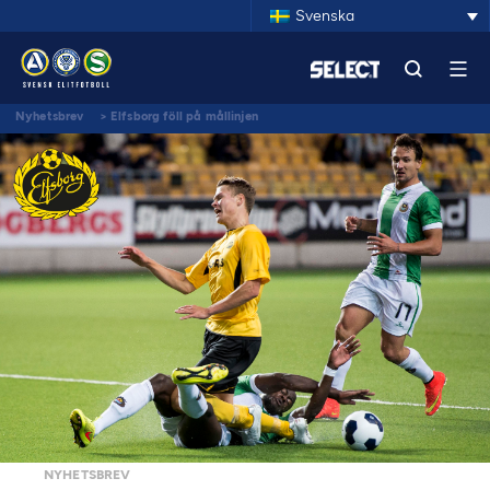
Svenska
Nyhetsbrev
>
Elfsborg föll på mållinjen
NYHETSBREV