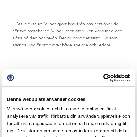
– Att vi åkte ut. Vi har gjort bra ifrån oss sett över de
här två matcherna. Vi har visat att vi kan vara med och
slåss på den här nivån. Det är bara det sista lilla som
saknas. Jag är stolt över både spelare och ledare.
Vad är skillnaden mellan vinst och förlust för
Elfsborg som klubb, på lite längre sikt?
Denna webbplats använder cookies
– Det är för tidigt att säga.
Vi använder cookies och liknande teknologier för att
analysera vår trafik, förbättra din användarupplevelse och
för att rikta anpassad information och marknadsföring till
dig. Den information som samlas in kan komma att delas
Vad behöver svenska klubblag bli bättre på för att