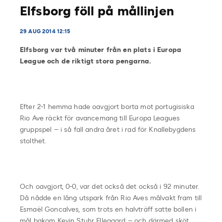
Elfsborg föll på mållinjen
29 AUG 2014 12:15
Elfsborg var två minuter från en plats i Europa
League och de riktigt stora pengarna.
Efter 2-1 hemma hade oavgjort borta mot portugisiska
Rio Ave räckt för avancemang till Europa Leagues
gruppspel – i så fall andra året i rad för Knallebygdens
stolthet.
Och oavgjort, 0-0, var det också det också i 92 minuter.
Då nådde en lång utspark från Rio Aves målvakt fram till
Esmaël Goncalves, som trots en halvträff satte bollen i
mål bakom Kevin Stuhr Ellegaard – och därmed sköt