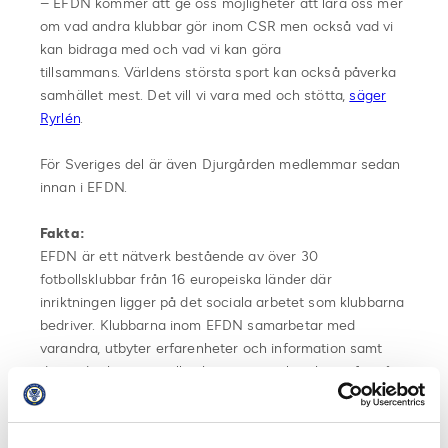
– EFDN kommer att ge oss möjligheter att lära oss mer
om vad andra klubbar gör inom CSR men också vad vi
kan bidraga med och vad vi kan göra
tillsammans. Världens största sport kan också påverka
samhället mest. Det vill vi vara med och stötta,
säger
Ryrlén
.
För Sveriges del är även Djurgården medlemmar sedan
innan i EFDN.
Fakta:
EFDN är ett nätverk bestående av över 30
fotbollsklubbar från 16 europeiska länder där
inriktningen ligger på det sociala arbetet som klubbarna
bedriver. Klubbarna inom EFDN samarbetar med
varandra, utbyter erfarenheter och information samt
driver det konstant allt viktigare sociala arbetet framåt
för alla fotbollsklubbar.
Fakta Vi Tillsammans: