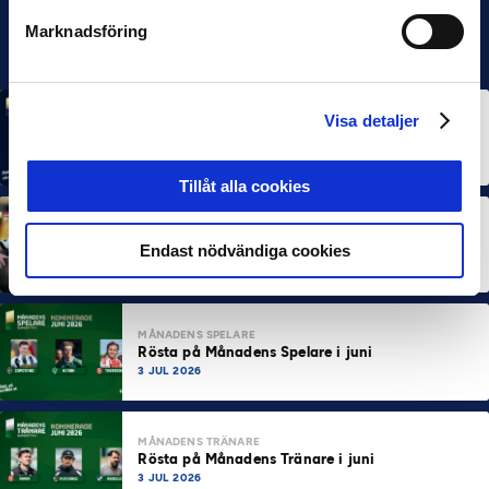
Marknadsföring
Visa detaljer
MÅNADENS SPELARE
MÅNADENS TRÄNARE
Rösta på Månadens Spelare & Tränare i juli
7 AUG 2026
Tillåt alla cookies
MÅNADENS SPELARE
MÅNADENS TRÄNARE
Dubbla Landskrona-priser när juni summeras
Endast nödvändiga cookies
10 JUL 2026
MÅNADENS SPELARE
Rösta på Månadens Spelare i juni
3 JUL 2026
MÅNADENS TRÄNARE
Rösta på Månadens Tränare i juni
3 JUL 2026