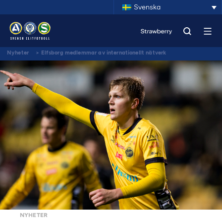
Svenska
Nyheter
>
Elfsborg medlemmar av internationellt nätverk
NYHETER