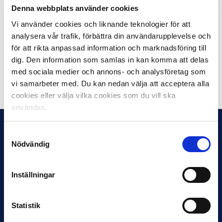
Vi Tillsammans är samlingsnamnet för
IF Elfsborgs
Denna webbplats använder cookies
samhällsengagemang
. Vi Tillsammans är i huvudsak
Vi använder cookies och liknande teknologier för att
indelat i tre områden – fotboll, samhälle och supportrar.
analysera vår trafik, förbättra din användarupplevelse och
Syftet är att utveckla fotbollen i Boråsregionen och att
för att rikta anpassad information och marknadsföring till
arbeta för ett bättre samhälle.
dig. Den information som samlas in kan komma att delas
med sociala medier och annons- och analysföretag som
Dela på Facebook
Dela på Twitter
vi samarbeter med. Du kan nedan välja att acceptera alla
cookies eller välja vilka cookies som du vill ska
användas.
Samtyckesval
Nödvändig
Inställningar
Statistik