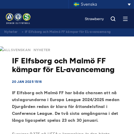
Svenska
Nyheter
>
IF Elfsborg och Malmö FF kämpar för EL-avancemang
ALLSVENSKAN
NYHETER
IF Elfsborg och Malmö FF
kämpar för EL-avancemang
20 JAN 2025 15:16
IF Elfsborg och Malmö FF har båda chansen att nå
utslagsrundorna i Europa League 2024/2025 medan
Djurgården redan är klara för åttondelsfinal i
Conference League. De två sista omgångarna i det
långa ligaspelet spelas 23 och 30 januari.