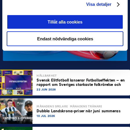
Visa detaljer
Tillåt alla cookies
Endast nödvändiga cookies
HÅLLBARHET
Svensk Elitfotboll lanserar Fotbollseffekten – en
rapport om Sveriges starkaste folkrörelse och
samhällskraft
22 JUN 2026
MÅNADENS SPELARE
MÅNADENS TRÄNARE
Dubbla Landskrona-priser när juni summeras
10 JUL 2026