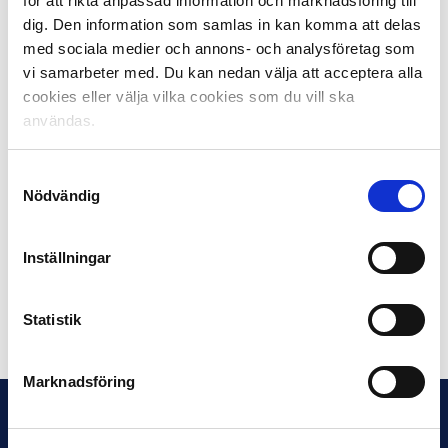
för att rikta anpassad information och marknadsföring till
Sveriges poäng de senaste fem åren vilket ligger till
dig. Den information som samlas in kan komma att delas
grund för totalen:
med sociala medier och annons- och analysföretag som
2020/2021: 2.500 (Inget lag i gruppspel)
vi samarbeter med. Du kan nedan välja att acceptera alla
2021/2022: 5.125 (Malmö FF in i gruppspel i Champions
cookies eller välja vilka cookies som du vill ska
League)
användas.
2022/2023: 6.250 (Malmö FF och Djurgården till
gruppspel – Djurgården vidare till slutspel)
2023/2024: 1.875 (BK Häcken till gruppspel i Europa
Samtyckesval
Nödvändig
League)
2024/2025: 9.375 (Malmö FF och IF Elfsborg med chans
till slutspel i Europa League, Djurgården klart för
Inställningar
åttondelsfinal i Conference League)
Statistik
Dela på Facebook
Dela på Twitter
Marknadsföring