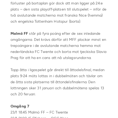
förluster på bortaplan gör dock att man ligger på 24:e
plats – den sista playoff-platsen till slutspelet – inför de
två avslutande matcherna mot franska Nice (hemma)
och engelska Tottenham Hotspur (borta).
Malmö FF
står på fyra poäng efter de sex inledande
omgångarna. Det krävs därför att MFF plockar minst en
trepoängare i de avslutande matcherna hemma mot
nederländska FC Twente och borta mot tjeckiska Slavia
Prag för att ha en cans att nå utslagsrundorna.
Topp åtta i ligaspelet går direkt till åttodelsfinal, medan
plats 9-24 möts lottas in i dubbelmöten och tävlar om
de åtta sista platserna till åttondelsfinalerna. Den
lottningen sker 31 januari och dubbelmötena spelas 13
och 20 feruari.
Omgång 7
23/1 18.45 Malmö FF – FC Twente