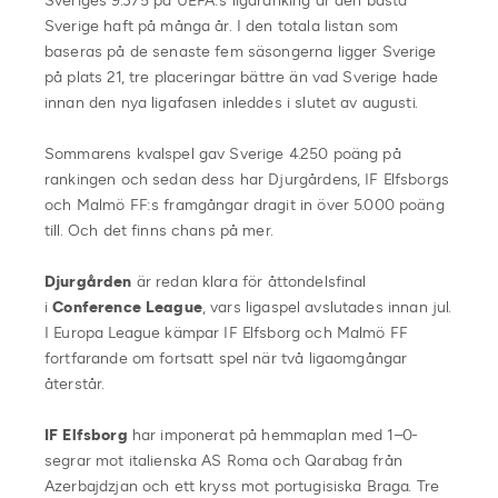
Sveriges 9.375 på UEFA:s ligaranking är den bästa
Sverige haft på många år. I den totala listan som
baseras på de senaste fem säsongerna ligger Sverige
på plats 21, tre placeringar bättre än vad Sverige hade
innan den nya ligafasen inleddes i slutet av augusti.
Sommarens kvalspel gav Sverige 4.250 poäng på
rankingen och sedan dess har Djurgårdens, IF Elfsborgs
och Malmö FF:s framgångar dragit in över 5.000 poäng
till. Och det finns chans på mer.
Djurgården
är redan klara för åttondelsfinal
i
Conference League
, vars ligaspel avslutades innan jul.
I Europa League kämpar IF Elfsborg och Malmö FF
fortfarande om fortsatt spel när två ligaomgångar
återstår.
IF Elfsborg
har imponerat på hemmaplan med 1–0-
segrar mot italienska AS Roma och Qarabag från
Azerbajdzjan och ett kryss mot portugisiska Braga. Tre