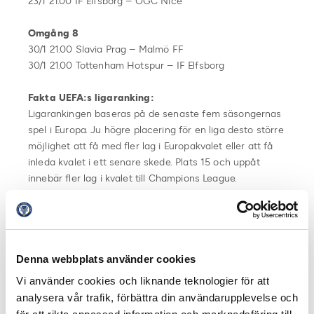
23/1 21.00 IF Elfsborg – OGC Nice
Omgång 8
30/1 21.00 Slavia Prag – Malmö FF
30/1 21.00 Tottenham Hotspur – IF Elfsborg
Fakta UEFA:s ligaranking:
Ligarankingen baseras på de senaste fem säsongernas
spel i Europa. Ju högre placering för en liga desto större
möjlighet att få med fler lag i Europakvalet eller att få
inleda kvalet i ett senare skede. Plats 15 och uppåt
innebär fler lag i kvalet till Champions League.
UEFA:s ligaranking januari 2025:
19. Kroatien 26.525
20. Cypern 25.662
Denna webbplats använder cookies
21. Sverige 25.125
22. Serbien 25.100
Vi använder cookies och liknande teknologier för att
23. Ukraina 23.400
analysera vår trafik, förbättra din användarupplevelse och