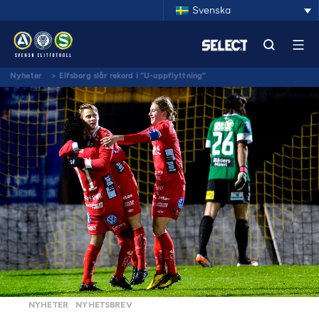
Svenska
Nyheter
>
Elfsborg slår rekord i ”U-uppflyttning”
NYHETER
NYHETSBREV