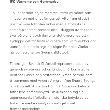
IFK Värnamo och Hammarby.
– Vi är oerhört nöjda med resultatet av mötet som
innebar en möjlighet för oss att lyfta fram allt det
positiva som fotbollen bidrar med. Elitfotbollens
samhällsinsatser hamnar ofta i skuggan av det som
sker på planen, och därför är det avgörande att vi
synliggör det fantastiska arbete som våra klubbar gör
utanför de kritade linjerna, säger Beatrice Clarke,
hållbarhetschef på Svensk Elitfotboll.
Föreningen Svensk Elitfotboll representerades av
generalsekreterare Johan Lindvall, hållbarhetschef
Beatrice Clarke och ordförande Simon Åström, som
tillsammans med Anders Almgren från Enable Sverige
och Elisabeth Anderton från IFK Göteborg belyste
fotbollens samhällsnytta. Diskussionen tog sin
utgångspunkt i fotbollens historiska betydelse och
fortsatte med en analys av nuläget samt
framtidsperspektiv.