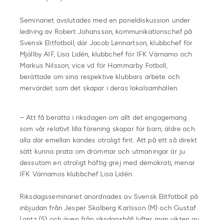
Seminariet avslutades med en paneldiskussion under
ledning av Robert Johansson, kommunikationschef på
Svensk Elitfotboll, där Jacob Lennartson, klubbchef för
Mjällby AIF, Lisa Lidén, klubbchef för IFK Värnamo och
Markus Nilsson, vice vd för Hammarby Fotboll,
berättade om sina respektive klubbars arbete och
mervärdet som det skapar i deras lokalsamhällen.
– Att få berätta i riksdagen om allt det engagemang
som vår relativt lilla förening skapar för barn, äldre och
alla där emellan kändes otroligt fint. Att på ett så direkt
sätt kunna prata om drömmar och utmaningar är ju
dessutom en otroligt häftig grej med demokrati, menar
IFK Värnamos klubbchef Lisa Lidén.
Riksdagsseminariet anordnades av Svensk Elitfotboll på
inbjudan från Jesper Skalberg Karlsson (M) och Gustaf
Lantz (S) och även från riksdagshåll lyfter man vikten av