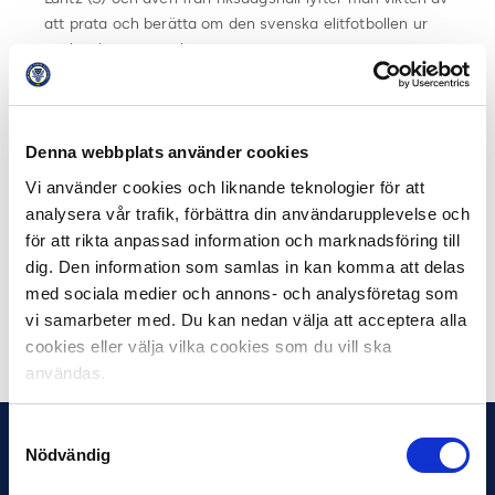
att prata och berätta om den svenska elitfotbollen ur
ett bredare perspektiv.
– De samtal som regeringen för med fotbollens
företrädare kring ordningsstörningar är viktiga, men
ordningsstörningar får inte vara hela berättelsen om
Denna webbplats använder cookies
svensk fotboll. Som beslutsfattare tycker jag att man
Vi använder cookies och liknande teknologier för att
har ett stort ansvar att se hela bilden – och det var
analysera vår trafik, förbättra din användarupplevelse och
precis vad Svensk Elitfotboll och klubbarna bidrog med
för att rikta anpassad information och marknadsföring till
under seminariet i riksdagen, säger Jesper Skalberg
dig. Den information som samlas in kan komma att delas
Karlsson.
med sociala medier och annons- och analysföretag som
vi samarbeter med. Du kan nedan välja att acceptera alla
Dela på Facebook
Dela på Twitter
cookies eller välja vilka cookies som du vill ska
användas.
Samtyckesval
Nödvändig