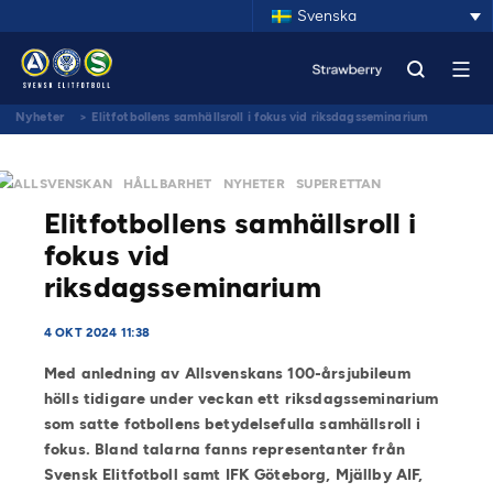
Svenska
Nyheter
>
Elitfotbollens samhällsroll i fokus vid riksdagsseminarium
ALLSVENSKAN
HÅLLBARHET
NYHETER
SUPERETTAN
Elitfotbollens samhällsroll i
fokus vid
riksdagsseminarium
4 OKT 2024 11:38
Med anledning av Allsvenskans 100-årsjubileum
hölls tidigare under veckan ett riksdagsseminarium
som satte fotbollens betydelsefulla samhällsroll i
fokus. Bland talarna fanns representanter från
Svensk Elitfotboll samt IFK Göteborg, Mjällby AIF,