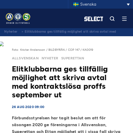
Svenska
Nyheter
>
Elitklubbarna ges tillfällig möjlighet att skriva avtal med
kontraktslösa proffs september ut
Foto: Krister Andersson / BILDBYRÅN / COP 147 / KA0019
ALLSVENSKAN
NYHETER
SUPERETTAN
Elitklubbarna ges tillfällig
möjlighet att skriva avtal
med kontraktslösa proffs
september ut
26 AUG 2020 09:00
Förbundsstyrelsen har tagit beslut om att för
säsongen 2020 ge föreningarna i Allsvenskan,
Superettan och Ettan möjlighet att i vissa fall skriva