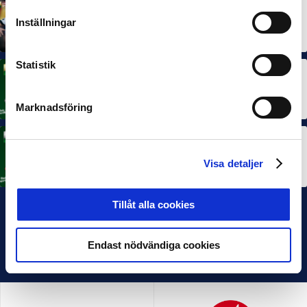
MÅNADENS SPELARE
MÅNADENS TRÄNARE
Dubbla Landskrona-priser när juni summeras
Inställningar
10 JUL 2026
Statistik
MÅNADENS SPELARE
Rösta på Månadens Spelare i juni
3 JUL 2026
Marknadsföring
MÅNADENS TRÄNARE
Rösta på Månadens Tränare i juni
Visa detaljer
3 JUL 2026
Tillåt alla cookies
Endast nödvändiga cookies