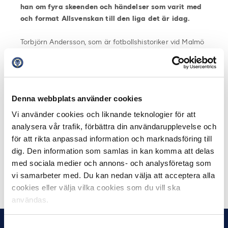
han om fyra skeenden och händelser som varit med
och format Allsvenskan till den liga det är idag.
Torbjörn Andersson, som är fotbollshistoriker vid Malmö
Universitet, besöker platser och guidar tittaren genom
fyra utvalda ämnen. Avsnitten skildrar varför vi började
sjunga på svenska fotbollsarenor, rivaliteten mellan
Örebro SK och Degerfors IF, Göteborg som fotbollens
Denna webbplats använder cookies
huvudstad och om hur färg och tifon kom till våra
arenor.
Vi använder cookies och liknande teknologier för att
analysera vår trafik, förbättra din användarupplevelse och
Se alla filmer på Allsvenskan.se eller ligans sociala
för att rikta anpassad information och marknadsföring till
medier.
dig. Den information som samlas in kan komma att delas
med sociala medier och annons- och analysföretag som
Det första avsnittet går att se här.
vi samarbeter med. Du kan nedan välja att acceptera alla
cookies eller välja vilka cookies som du vill ska
användas.
Samtyckesval