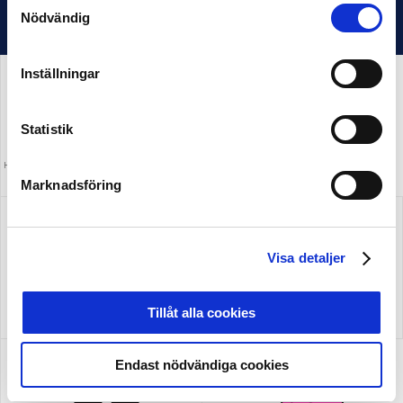
Nödvändig
Inställningar
Statistik
HUVUDPARTNER OCH PRESENTING PARTNER
MEDIAPARTNER
ALLSVENSKAN
Marknadsföring
Visa detaljer
OFFICIELL LEVERANTÖR
Tillåt alla cookies
Endast nödvändiga cookies