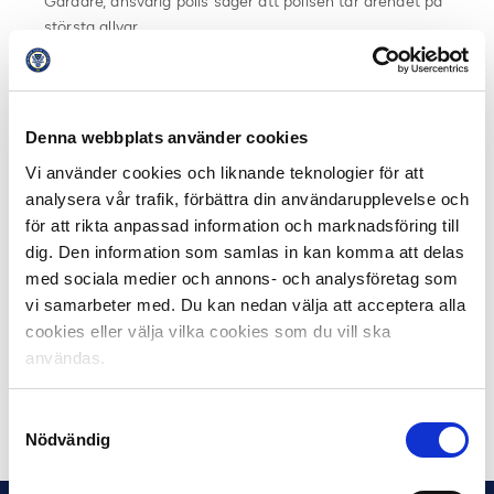
Gårdare, ansvarig polis säger att polisen tar ärendet på
största allvar.
– Från polisens sida så har vi en grupp som är
organiserad att jobba med brott som drabbar idrotten.
Vi agerar omgående och ger omedelbar respons. Vi
Denna webbplats använder cookies
kommer inte lämna ut någon information just nu, men vi
Vi använder cookies och liknande teknologier för att
tar det på största allvar. De aktörer från kriminell
analysera vår trafik, förbättra din användarupplevelse och
verksamhet som gett sig in i fotbollen och jobbar där
för att rikta anpassad information och marknadsföring till
genom hot och mutor, det är dem kommer vi rikta oss in
dig. Den information som samlas in kan komma att delas
mot.
med sociala medier och annons- och analysföretag som
vi samarbeter med. Du kan nedan välja att acceptera alla
Närmast är det upp till AIK och IFK Göteborg att, i
cookies eller välja vilka cookies som du vill ska
samråd med Svensk Elitfotboll, komma överens om när
matchen istället ska spelas.
användas.
Dela på Facebook
Dela på Twitter
Samtyckesval
Nödvändig