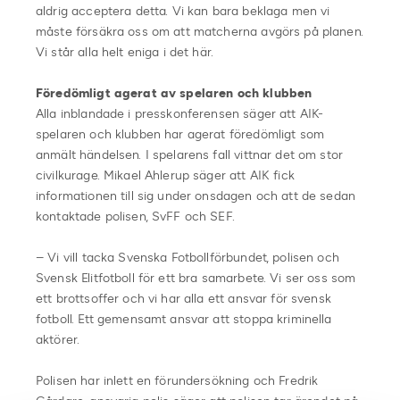
aldrig acceptera detta. Vi kan bara beklaga men vi
måste försäkra oss om att matcherna avgörs på planen.
Vi står alla helt eniga i det här.
Föredömligt agerat av spelaren och klubben
Alla inblandade i presskonferensen säger att AIK-
spelaren och klubben har agerat föredömligt som
anmält händelsen. I spelarens fall vittnar det om stor
civilkurage. Mikael Ahlerup säger att AIK fick
informationen till sig under onsdagen och att de sedan
kontaktade polisen, SvFF och SEF.
– Vi vill tacka Svenska Fotbollförbundet, polisen och
Svensk Elitfotboll för ett bra samarbete. Vi ser oss som
ett brottsoffer och vi har alla ett ansvar för svensk
fotboll. Ett gemensamt ansvar att stoppa kriminella
aktörer.
Polisen har inlett en förundersökning och Fredrik