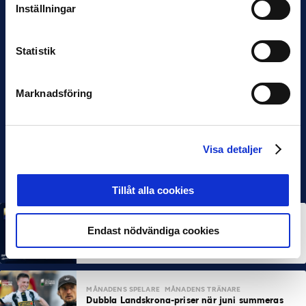
Inställningar
Statistik
Marknadsföring
Visa detaljer
Tillåt alla cookies
MÅNADENS SPELARE
MÅNADENS TRÄNARE
Endast nödvändiga cookies
Rösta på Månadens Spelare & Tränare i juli
7 AUG 2026
MÅNADENS SPELARE
MÅNADENS TRÄNARE
Dubbla Landskrona-priser när juni summeras