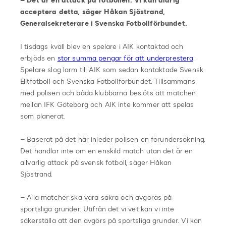
– Det är en attack på fotbollen. Vi kan aldrig
acceptera detta, säger Håkan Sjöstrand,
Generalsekreterare i Svenska Fotbollförbundet.
I tisdags kväll blev en spelare i AIK kontaktad och
erbjöds en
stor summa pengar för att underprestera
.
Spelare slog larm till AIK som sedan kontaktade Svensk
Elitfotboll och Svenska Fotbollförbundet. Tillsammans
med polisen och båda klubbarna beslöts att matchen
mellan IFK Göteborg och AIK inte kommer att spelas
som planerat.
– Baserat på det här inleder polisen en förundersökning.
Det handlar inte om en enskild match utan det är en
allvarlig attack på svensk fotboll, säger Håkan
Sjöstrand.
– Alla matcher ska vara säkra och avgöras på
sportsliga grunder. Utifrån det vi vet kan vi inte
säkerställa att den avgörs på sportsliga grunder. Vi kan