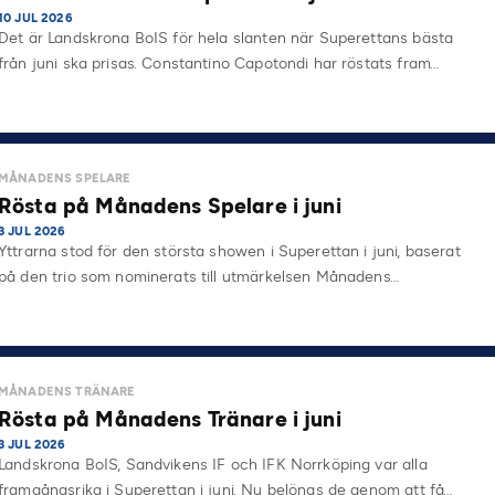
10 JUL 2026
Det är Landskrona BoIS för hela slanten när Superettans bästa
från juni ska prisas. Constantino Capotondi har röstats fram…
MÅNADENS SPELARE
Rösta på Månadens Spelare i juni
3 JUL 2026
Yttrarna stod för den största showen i Superettan i juni, baserat
på den trio som nominerats till utmärkelsen Månadens…
MÅNADENS TRÄNARE
Rösta på Månadens Tränare i juni
3 JUL 2026
Landskrona BoIS, Sandvikens IF och IFK Norrköping var alla
framgångsrika i Superettan i juni. Nu belönas de genom att få…