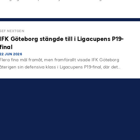
SEF NEXTGEN
IFK Göteborg stängde till i Ligacupens P19-
final
22 JUN 2026
Flera fina mål framåt, men framförallt visade IFK Göteborg
återigen sin defensiva klass i Ligacupens P19-final, där det…