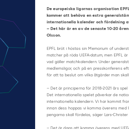
De europeiska ligornas organisation EPF
kommer att behöva en extra generalstä
internationella kalender och fördelning a
– Det här är en av de senaste 10-20 åren
Olsson.
EPFL bröt i höstas sin Memorium of underst
matcher på röda UEFA-datum, men EPFL är
vad gäller matchkalendern. Under generals
medlemsligor, och på en presskonferens e
för att ta beslut om vilka åtgärder man skall 
– Det är principerna för 2018-2021 års spel
Det internationella spelet påverkar de nati
internationella kalendern. Vi har kommit fr
innan dess hoppas vi komma överens med U
pengarna skall fördelas, säger Lars-Christer
– Det är dags att komma överens med UEFA oc