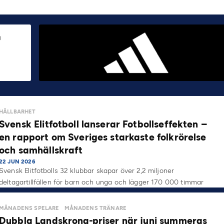
HÅLLBARHET
Svensk Elitfotboll lanserar Fotbollseffekten –
en rapport om Sveriges starkaste folkrörelse
och samhällskraft
22 JUN 2026
Svensk Elitfotbolls 32 klubbar skapar över 2,2 miljoner
deltagartillfällen för barn och unga och lägger 170 000 timmar
på…
MÅNADENS SPELARE
MÅNADENS TRÄNARE
Dubbla Landskrona-priser när juni summeras