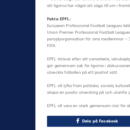
att ligorna har något att säga till om i fra
Fakta EPFL:
European Professional Football Leagues bi
Union Premier Professional Football Leagues
paraplyorganisation för sina medlemmar – 32
FIFA.
EPFL strävar efter ett samarbete, vänskapl
gör gemensam sak för ligorna i diskussioner
utveckla fotbollen på ett positivt sätt.
EPFL vill lyfta fram politiska, sociala, kultu
skapa en positiv utveckling på och utanför 
EPFL vill vara en stark gemensam röst för all
Dela på Facebook