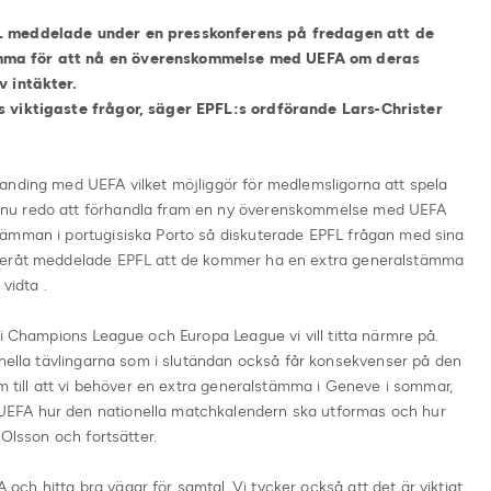
L meddelade under en presskonferens på fredagen att de
mma för att nå en överenskommelse med UEFA om deras
v intäkter.
s viktigaste frågor, säger EPFL:s ordförande Lars-Christer
anding med UEFA vilket möjliggör för medlemsligorna att spela
 nu redo att förhandla fram en ny överenskommelse med UEFA
tämman i portugisiska Porto så diskuterade EPFL frågan med sina
fteråt meddelade EPFL att de kommer ha en extra generalstämma
vidta .
 i Champions League och Europa League vi vill titta närmre på.
onella tävlingarna som i slutändan också får konsekvenser på den
am till att vi behöver en extra generalstämma i Geneve i sommar,
EFA hur den nationella matchkalendern ska utformas och hur
 Olsson och fortsätter.
h hitta bra vägar för samtal. Vi tycker också att det är viktigt