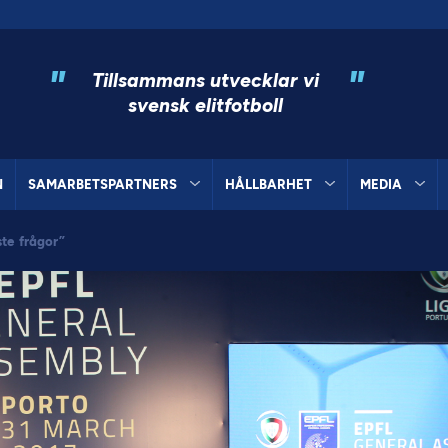
"
"
Tillsammans utvecklar vi
svensk elitfotboll
N
SAMARBETSPARTNERS
HÅLLBARHET
MEDIA
te frågor”