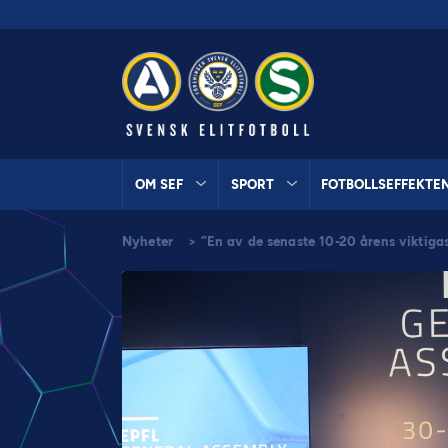
OM SEF
SPORT
FOTBOLLSEFFEKTE
Nyheter
>
”En av de senaste 10-20 årens viktigas