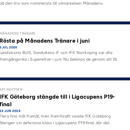
på den trio som nominerats till utmärkelsen Månadens…
MÅNADENS TRÄNARE
Rösta på Månadens Tränare i juni
3 JUL 2026
Landskrona BoIS, Sandvikens IF och IFK Norrköping var alla
framgångsrika i Superettan i juni. Nu belönas de genom att få…
SEF NEXTGEN
IFK Göteborg stängde till i Ligacupens P19-
final
22 JUN 2026
Flera fina mål framåt, men framförallt visade IFK Göteborg
återigen sin defensiva klass i Ligacupens P19-final, där det…