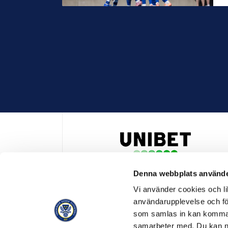
Denna webbplats använde
HUVUDPARTNER OCH PRESENTING PARTNER ALLSVENSKA
Vi använder cookies och lik
användarupplevelse och för
som samlas in kan komma 
samarbeter med. Du kan ned