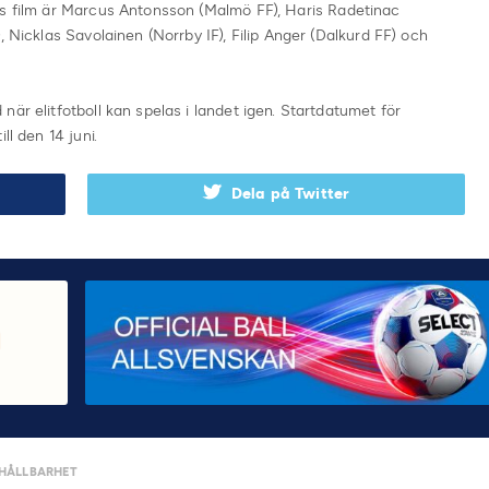
ls film är Marcus Antonsson (Malmö FF), Haris Radetinac
, Nicklas Savolainen (Norrby IF), Filip Anger (Dalkurd FF) och
är elitfotboll kan spelas i landet igen. Startdatumet för
ll den 14 juni.
Dela på Twitter
HÅLLBARHET