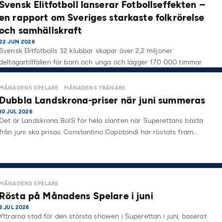
Svensk Elitfotboll lanserar Fotbollseffekten –
en rapport om Sveriges starkaste folkrörelse
och samhällskraft
22 JUN 2026
Svensk Elitfotbolls 32 klubbar skapar över 2,2 miljoner
deltagartillfällen för barn och unga och lägger 170 000 timmar
på…
MÅNADENS SPELARE
MÅNADENS TRÄNARE
Dubbla Landskrona-priser när juni summeras
10 JUL 2026
Det är Landskrona BoIS för hela slanten när Superettans bästa
från juni ska prisas. Constantino Capotondi har röstats fram…
MÅNADENS SPELARE
Rösta på Månadens Spelare i juni
3 JUL 2026
Yttrarna stod för den största showen i Superettan i juni, baserat