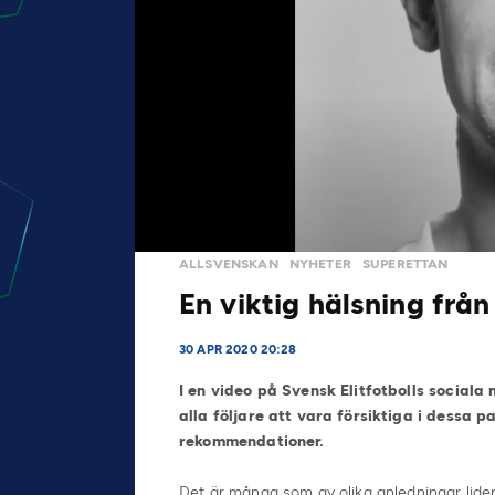
ALLSVENSKAN
NYHETER
SUPERETTAN
En viktig hälsning från
30 APR 2020 20:28
I en video på Svensk Elitfotbolls social
alla följare att vara försiktiga i dessa
rekommendationer.
Det är många som av olika anledningar lider 