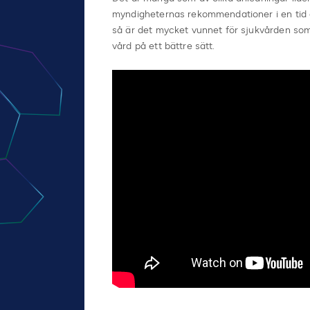
myndigheternas rekommendationer i en tid a
så är det mycket vunnet för sjukvården som
vård på ett bättre sätt.