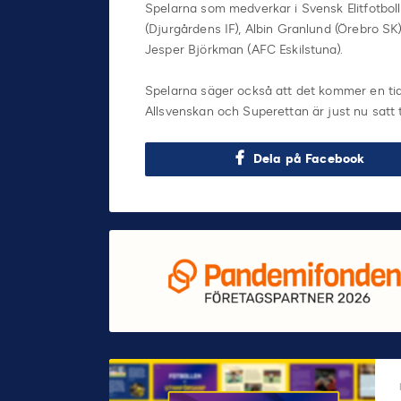
Spelarna som medverkar i Svensk Elitfotbol
(Djurgårdens IF), Albin Granlund (Örebro SK)
Jesper Björkman (AFC Eskilstuna).
Spelarna säger också att det kommer en tid n
Allsvenskan och Superettan är just nu satt ti
Dela på Facebook