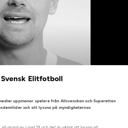
 Svensk Elitfotboll
a medier uppmanar spelare från Allsvenskan och Superettan
 pandemitider och att lyssna på myndigheternas
på grund av covid 19 och det är viktigt att lyssna på