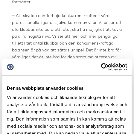
fortsätter.
– Att skydda och förhöja konkurrenskraften i våra
professionella ligor är själva kärnan av vi är. Vi anser att
alla klubbar, inte bara ett fåtal, ska ha möjlighet att tävla
på allra högsta nivå. Vi ser att mer och mer pengar går
till ett litet antal klubbar och den konkurrenskraftiga
balansen är på väg att sättas ur spel. Det är inte bra för
våra ligor, det är inte bra för den stora majoriteten av
elitklubbar, och det är absolut inte bra för klubbarnas
supportrar.
Annat som kom upp i samband med
kongressen i
Denna webbplats använder cookies
Skottland
var sommarens transferfönster och UEFA:s
Vi använder cookies och liknande teknologier för att
förslag för Financial Fair Play. Kongressen tittade också
analysera vår trafik, förbättra din användarupplevelse och
på UEFA:s modell för Financial Distribution för 2018-
för att rikta anpassad information och marknadsföring till
2021 och lät sig inte imponeras och kommenterade att
dig. Den information som samlas in kan komma att delas
modellen inte kommer att förbättra konkurrenskraften i
europeisk fotboll. Faktum är att modellen anses öka de
med sociala medier och annons- och analysföretag som
ekonomiska och finansiella klyftorna mellan klubbar i
vi samarbeter med. Du kan nedan välja att acceptera alla