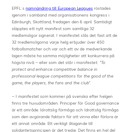
EPFL:s
namnändring till European Leagues
röstades
igenom i samband med organisationens kongress i
Edinburgh, Skottland, fredagen den 6 april. Samtidigt
släpptes ett nytt manifest som samtliga 32
medlemsligor signerat. I manifestet slås det fast att de
32 medlemsligorna varje helg erbjuder över 450
fotbollsmatcher och var och ett av de medverkande
lagen måste ha samma möjligheter att konkurrera på
högsta nivå – eller som det står i manifestet:
“To
protect and enhance competitive balance in
professional league competitions for the good of the
game, the players, the fans and the
cl
ub”.
– I manifestet som kommer på svenska efter helgen
finns tre huvudområden. Principer för Good governance
är ett område. Idrottslig förmåga och Idrottslig förmåga
som den avgörande faktorn för att vinna eller förlora är
ett annat område. Ett verkligt åtagande till
solidaritetsprincipen är det tredje. Det finns en hel del