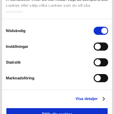
samma liga. Modellen gynnar främst klubbar som
cookies eller välja vilka cookies som du vill ska
regelbundet spelar i Champions League eller i Europa
användas.
League eller som historiskt sett har vunnit titlar.
Samtyckesval
Fakta European Leagues:
Nödvändig
European Leagues växte sig starka under namnet
European Professional Football Leagues (EPFL).
Organisationen bildades 2005 ur föregångaren EUPPFL
Inställningar
(Association of European Union Premier Professional
Football Leagues) och har sin bas i Nyon i Schweiz.
Statistik
European Leagues är en paraplyorganisation för sina
medlemmar – 32 fotbollsligor i Europa, däribland
Allsvenskan och Superettan – och för bland annat
Marknadsföring
deras talan mot UEFA och FIFA.
European Leagues strävar efter ett samarbete,
vänskapliga relationer och enighet mellan
Visa detaljer
medlemsligorna samt att European Leagues gör
gemensam sak för ligorna i diskussionerna med