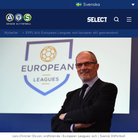
Svenska
Nyheter
>
EPFL blir European Leagues och lanserar ett gemensamt
manifest för alla medlemsligor
Lars-Christer Olsson, ordförande i European Leagues och i Svensk Elitfotboll