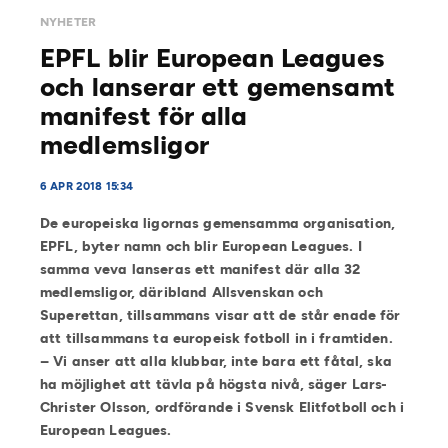
NYHETER
EPFL blir European Leagues
och lanserar ett gemensamt
manifest för alla
medlemsligor
6 APR 2018 15:34
De europeiska ligornas gemensamma organisation,
EPFL, byter namn och blir European Leagues. I
samma veva lanseras ett manifest där alla 32
medlemsligor, däribland Allsvenskan och
Superettan, tillsammans visar att de står enade för
att tillsammans ta europeisk fotboll in i framtiden.
– Vi anser att alla klubbar, inte bara ett fåtal, ska
ha möjlighet att tävla på högsta nivå, säger Lars-
Christer Olsson, ordförande i Svensk Elitfotboll och i
European Leagues.