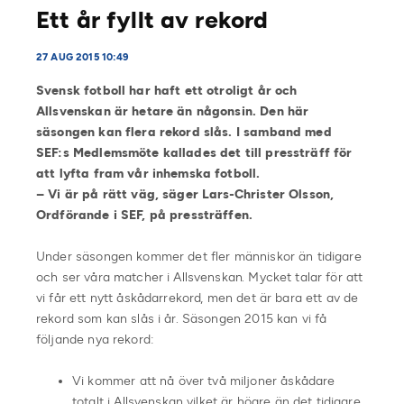
Ett år fyllt av rekord
27 AUG 2015 10:49
Svensk fotboll har haft ett otroligt år och
Allsvenskan är hetare än någonsin. Den här
säsongen kan flera rekord slås. I samband med
SEF:s Medlemsmöte kallades det till pressträff för
att lyfta fram vår inhemska fotboll.
– Vi är på rätt väg, säger Lars-Christer Olsson,
Ordförande i SEF, på pressträffen.
Under säsongen kommer det fler människor än tidigare
och ser våra matcher i Allsvenskan. Mycket talar för att
vi får ett nytt åskådarrekord, men det är bara ett av de
rekord som kan slås i år. Säsongen 2015 kan vi få
följande nya rekord:
Vi kommer att nå över två miljoner åskådare
totalt i Allsvenskan vilket är högre än det tidigare