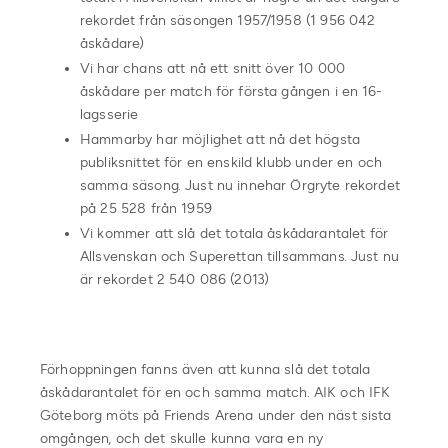
rekordet från säsongen 1957/1958 (1 956 042
åskådare)
Vi har chans att nå ett snitt över 10 000
åskådare per match för första gången i en 16-
lagsserie
Hammarby har möjlighet att nå det högsta
publiksnittet för en enskild klubb under en och
samma säsong. Just nu innehar Örgryte rekordet
på 25 528 från 1959
Vi kommer att slå det totala åskådarantalet för
Allsvenskan och Superettan tillsammans. Just nu
är rekordet 2 540 086 (2013)
Förhoppningen fanns även att kunna slå det totala
åskådarantalet för en och samma match. AIK och IFK
Göteborg möts på Friends Arena under den näst sista
omgången, och det skulle kunna vara en ny