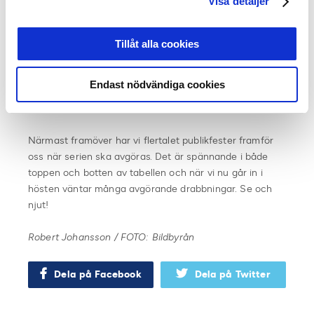
Visa detaljer
än lovande.
– Publiksnittet minskade mellan åren 2013 och 2014
Tillåt alla cookies
men får ett rejält uppsving nu under 2015. Även om
matchdagsintäkterna är en relativt liten del av de totala
intäkterna är publikintresset en drivande faktor för
Endast nödvändiga cookies
intäkter även i de andra intäktsslagen, säger Andreas
Frountzos, senior manager på Deloitte.
Närmast framöver har vi flertalet publikfester framför
oss när serien ska avgöras. Det är spännande i både
toppen och botten av tabellen och när vi nu går in i
hösten väntar många avgörande drabbningar. Se och
njut!
Robert Johansson / FOTO: Bildbyrån
Dela på Facebook
Dela på Twitter