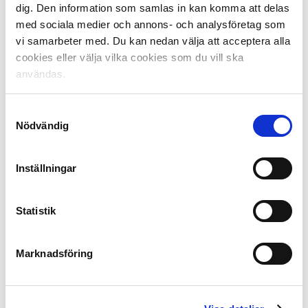
dig. Den information som samlas in kan komma att delas
med sociala medier och annons- och analysföretag som
vi samarbeter med. Du kan nedan välja att acceptera alla
cookies eller välja vilka cookies som du vill ska
användas.
Den inbjudna pressen tog upp frågan om hur Malmös
Samtyckesval
framgångar i Europa påverkar Allsvenskan och de andra
Nödvändig
klubbarna.
– Över tid är framgången bra för enskilda klubbar.
Dagens tabell visar att det inte ens är säkert att Malmö
Inställningar
spelar i Europa nästa år. Har vi den tabellen så är det
bra. Då är det några nya klubbar som kan utnyttja de
framgångar som MFF har haft, till exempel genom att
Statistik
landet får en högre rankning och att det då blir lättare
att ta sig ut i Europa, säger Lars-Christer Olsson.
Marknadsföring
Företaget Deloitte presenterade sin årliga genomgång
av den svenska fotbollsekonomin och redovisnings- och
konsultföretaget ser säsongens publikökning som mer