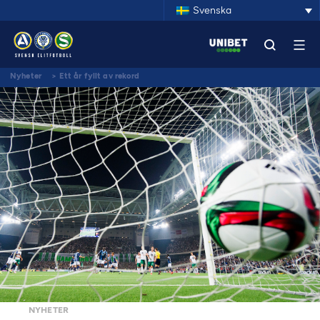
Svenska
Nyheter
>
Ett år fyllt av rekord
NYHETER