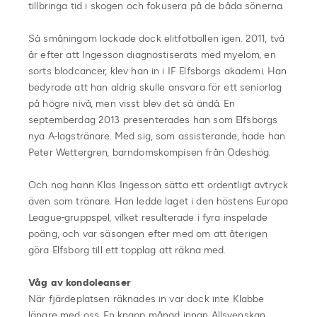
tillbringa tid i skogen och fokusera på de båda sönerna.
Så småningom lockade dock elitfotbollen igen. 2011, två
år efter att Ingesson diagnostiserats med myelom, en
sorts blodcancer, klev han in i IF Elfsborgs akademi. Han
bedyrade att han aldrig skulle ansvara för ett seniorlag
på högre nivå, men visst blev det så ändå. En
septemberdag 2013 presenterades han som Elfsborgs
nya A-lagstränare. Med sig, som assisterande, hade han
Peter Wettergren, barndomskompisen från Ödeshög.
Och nog hann Klas Ingesson sätta ett ordentligt avtryck
även som tränare. Han ledde laget i den höstens Europa
League-gruppspel, vilket resulterade i fyra inspelade
poäng, och var säsongen efter med om att återigen
göra Elfsborg till ett topplag att räkna med.
Våg av kondoleanser
När fjärdeplatsen räknades in var dock inte Klabbe
längre med oss. En knapp månad innan Allsvenskan