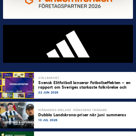
HÅLLBARHET
Svensk Elitfotboll lanserar Fotbollseffekten – en
rapport om Sveriges starkaste folkrörelse och
samhällskraft
22 JUN 2026
MÅNADENS SPELARE
MÅNADENS TRÄNARE
Dubbla Landskrona-priser när juni summeras
10 JUL 2026