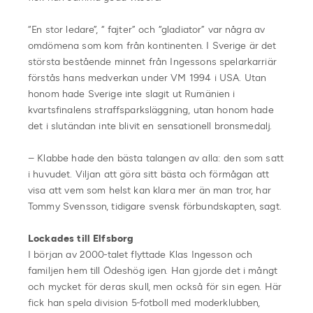
“En stor ledare”, “ fajter” och “gladiator” var några av
omdömena som kom från kontinenten. I Sverige är det
största bestående minnet från Ingessons spelarkarriär
förstås hans medverkan under VM 1994 i USA. Utan
honom hade Sverige inte slagit ut Rumänien i
kvartsfinalens straffsparksläggning, utan honom hade
det i slutändan inte blivit en sensationell bronsmedalj.
– Klabbe hade den bästa talangen av alla: den som satt
i huvudet. Viljan att göra sitt bästa och förmågan att
visa att vem som helst kan klara mer än man tror, har
Tommy Svensson, tidigare svensk förbundskapten, sagt.
Lockades till Elfsborg
I början av 2000-talet flyttade Klas Ingesson och
familjen hem till Ödeshög igen. Han gjorde det i mångt
och mycket för deras skull, men också för sin egen. Här
fick han spela division 5-fotboll med moderklubben,