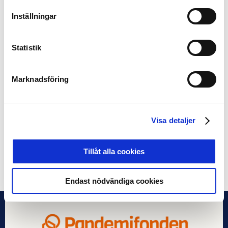
åren: ta vara på livet och de du har runt dig.
Inställningar
Ett decennium efter Klabbes död så minns vi honom
fortfarande med värme och styrka, inte minst tack vare
Statistik
den stiftelse som bär hans namn och som ska “utveckla
IF Elfsborg i Klas Ingessons anda”, bland annat via
arbete med värderingar kring idrotten samt stöd till
Marknadsföring
funktionshindrade eller utsatta barn och ungdomar.
Ett initiativ som rimmar väl med den person han var.
Visa detaljer
Foto: Bildbyrån
Tillåt alla cookies
Dela på Facebook
Dela på Twitter
Endast nödvändiga cookies