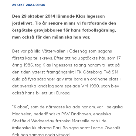
29 OKT 2024 09:34
Den 29 oktober 2014 lämnade Klas Ingesson
jordelivet. Tio år senare minns vi fortfarande den
östgötske grovjobbaren för hans fotbollsgärning,
men också för den människa han var.
Det var på lilla Vättervallen i Ödeshög som sagans
första kapitel skrevs. Efter att ha upptäckts här, som 17-
åring 1986, tog Klas Ingessons talang honom till ett på
den tiden ytterst framgångsrikt IFK Göteborg. Två SM-
guld på fyra säsonger gav inte bara en ordinarie plats i
det svenska landslag som spelade VM 1990, utan blev
också hans biljett ut i Europa.
“Klabbe”, som de närmaste kallade honom, var i belgiska
Mechelen, nederländska PSV Eindhoven, engelska
Sheffield Wednesday, franska Marseille och i de
italienska klubbarna Bari, Bologna samt Lecce. Överallt
fick han samma goda vitsord.