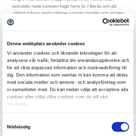
avslutats hade cancern tagit hans liv. I Borås och på
väldigt många andra platser runtom i landet och världen
var saknaden enorm.
– Idag har svensk fotboll stor sorg. Klas Ingesson var en
fantastisk spelare och pådrivare och förebild för en
Denna webbplats använder cookies
generation fotbollsungdomar. Alla som minns VM 1994
Vi använder cookies och liknande teknologier för att
vet hur fantastisk den gruppen var och där spelade Klas
analysera vår trafik, förbättra din användarupplevelse och
en betydelsefull roll. Trots den tuffa kampen mot
för att rikta anpassad information och marknadsföring till
sjukdomen blev han under senare år också både
dig. Den information som samlas in kan komma att delas
uppskattad och respekterad som ledare. Han lämnar ett
med sociala medier och annons- och analysföretag som
stort tomrum efter sig, sa Karl-Erik Nilsson, Svenska
vi samarbeter med. Du kan nedan välja att acceptera alla
Fotbollförbundets dåvarande ordförande.
cookies eller välja vilka cookies som du vill ska
Ingessons bortgång väckte en våg av kondoleanser och
användas.
hedersbetyg som aldrig tycktes plana ut. Det var tydligt
att han hade varit älskad och beundrad ända in i det
Samtyckesval
sista. Kvar fanns också en påminnelse som han själv
Nödvändig
präntat in i både spelare och omgivning under de sista