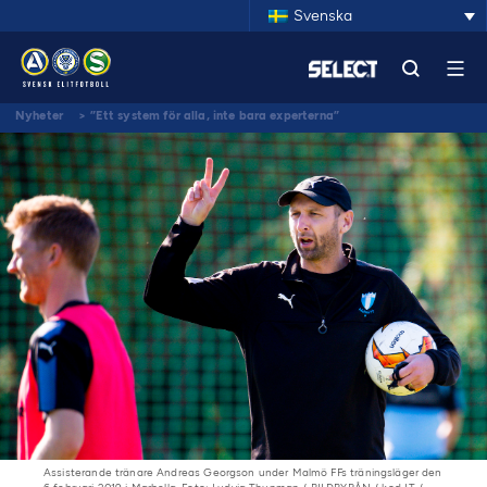
Svenska
Nyheter
>
”Ett system för alla, inte bara experterna”
Assisterande tränare Andreas Georgson under Malmö FFs träningsläger den