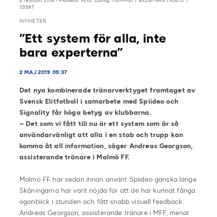
6 februari 2019 i Marbella. Foto: Ludvig Thunman / BILDBYRÅN / kod LT /
35597
NYHETER
”Ett system för alla, inte
bara experterna”
2 MAJ 2019 09:37
Det nya kombinerade tränarverktyget framtaget av
Svensk Elitfotboll i samarbete med Spiideo och
Signality får höga betyg av klubbarna.
– Det som vi fått till nu är ett system som är så
användarvänligt att alla i en stab och trupp kan
komma åt all information, säger
Andreas Georgson,
assisterande tränare i
Malmö FF.
Malmö FF har sedan innan använt Spiideo ganska länge.
Skåningarna har varit nöjda för att de har kunnat fånga
ögonblick i stunden och fått snabb visuell feedback.
Andreas Georgson, assisterande tränare i MFF, menar