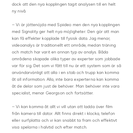
dock att den nya kopplingen tagit analysen till en helt
ny nivå.
– Vi är jättenöjda med Spiideo men den nya kopplingen
med Signality ger helt nya möjligheter. Den gör att man
kan få effekter kopplade till fysisk data. Jag menar,
videoanalys är traditionellt ett område, medan träning
och match har varit en annan typ av analys. Båda
områdena skapade olika typer av experter som jobbade
var för sig. Det som vi fått till nu är ett system som är så
användarvänligt att alla i en stab och trupp kan komma
åt all information. Alla, inte bara experterna kan komma
åt de delar som just de behöver. Man behöver inte vara
specialist, menar Georgson och fortsätter.
– Vi kan komma åt allt vi vill utan att ladda över film
från kamera till dator. Allt finns direkt i klocka, telefon
eller surfplatta och vi kan snabbt ta fram och effektivt
visa spelarna i halvtid och efter match.