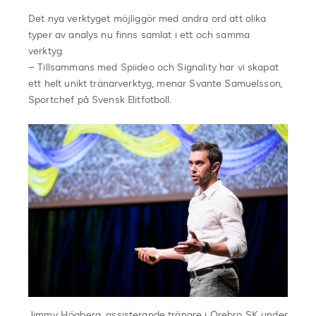
Det nya verktyget möjliggör med andra ord att olika
typer av analys nu finns samlat i ett och samma
verktyg.
– Tillsammans med Spiideo och Signality har vi skapat
ett helt unikt tränarverktyg, menar Svante Samuelsson,
Sportchef på Svensk Elitfotboll.
Jimmy Högberg, assisterande tränare i Örebro SK under