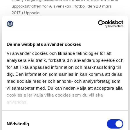
upptaktsträffen för Allsvenskan i fotboll den 20 mars
2017 i Uppsala.
Foto: Andreas L Eriksson / Bildbyrån / kod AE / Cop 106
Jimmy Högberg, assisterande tränare i Örebro SK
betonar att det nya analysverktyget är en del av ett
Denna webbplats använder cookies
långsiktigt arbete där det dels gäller att hitta ett så
komplett analysverktyg som möjligt, men dels också
Vi använder cookies och liknande teknologier för att
utveckla svensk fotboll så mycket som möjligt.
analysera vår trafik, förbättra din användarupplevelse och
för att rikta anpassad information och marknadsföring till
– Vi är väldigt duktiga på att samarbeta över gränserna
dig. Den information som samlas in kan komma att delas
i Sverige. Vi vill varandra väl och vi gör det tillsammans.
med sociala medier och annons- och analysföretag som
Alla blir bättre av det för det gynnar utvecklingen
vi samarbeter med. Du kan nedan välja att acceptera alla
jättemycket. Vi jobbar med utbildning, utveckling och
cookies eller välja vilka cookies som du vill ska
samarbete och vi pushar varandra till att bli bättre,
användas.
säger Jimmy Högberg och fortsätter.
Samtyckesval
– Vår ambition att skapa ett heltäckande analyssystem.
Nödvändig
Det är ett pågående utvecklingsarbete och vi är inte