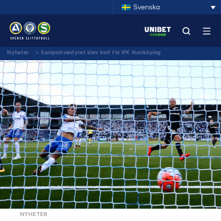
Svenska
Nyheter
>
Europaäventyret blev kort för IFK Norrköping
NYHETER