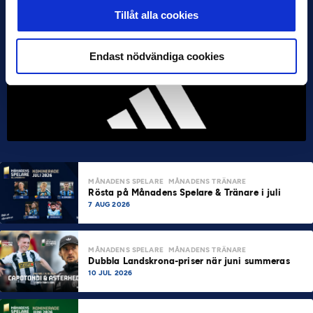
Tillåt alla cookies
Endast nödvändiga cookies
MÅNADENS SPELARE
MÅNADENS TRÄNARE
Rösta på Månadens Spelare & Tränare i juli
7 AUG 2026
MÅNADENS SPELARE
MÅNADENS TRÄNARE
Dubbla Landskrona-priser när juni summeras
10 JUL 2026