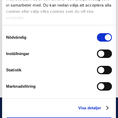
Jag tycker verkligen att vi ger det chansen ikväll och är
vi samarbeter med. Du kan nedan välja att acceptera alla
besvikna över att vi inte klarar av det. Vi spelar den
cookies eller välja vilka cookies som du vill ska
fotboll vi vill och jobbar stenhårt i 90 minuter.
användas.
Grabbarna ska vara stolta över sig själva, säger
Norrköping-tränaren Gustafsson i Viasat Fotboll efter
matchen.
Samtyckesval
Nödvändig
AIK, IFK Göteborg och BK Häcken är Sveriges
återstående hopp i Europaspelet. Samtliga spelar just
Inställningar
nu den andra omgången i kvalet till Europa League.
FOTO: Bildbyrån
Statistik
Dela på Facebook
Dela på Twitter
Marknadsföring
Visa detaljer