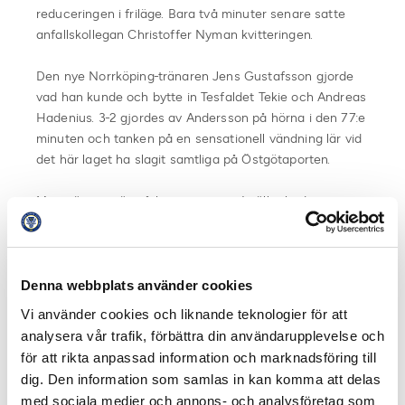
reduceringen i friläge. Bara två minuter senare satte
anfallskollegan Christoffer Nyman kvitteringen.
Den nye Norrköping-tränaren Jens Gustafsson gjorde
vad han kunde och bytte in Tesfaldet Tekie och Andreas
Hadenius. 3-2 gjordes av Andersson på hörna i den 77:e
minuten och tanken på en sensationell vändning lär vid
det här laget ha slagit samtliga på Östgötaporten.
Men närmare än så kom man inte. Istället hade
Rosenborg ett par farliga lägen att göra 3-3, men
Christopher Telo räddade en nick på mållinjen och en
farlig frispark ven precis utanför.
Denna webbplats använder cookies
Resultatet gör att IFK Norrköping förlorar med
Vi använder cookies och liknande teknologier för att
sammanlagt 5-4 och är därmed utslaget ur årets
analysera vår trafik, förbättra din användarupplevelse och
upplaga av Champions League.
för att rikta anpassad information och marknadsföring till
dig. Den information som samlas in kan komma att delas
– Uppe på Lärkendal så kommer vi inte upp i kapacitet.
med sociala medier och annons- och analysföretag som