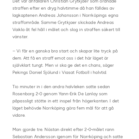
Det var anfallaren Christian Grytkjaer som ordnade
straffen efter en dryg halvtimme då han fälldes av
lagkaptenen Andreas Johansson i Norrköpings egna
straffområde. Samme Grytkjaer skickade Andreas
Vaikla åt fel håll i målet och slog in straffen säkert till
vänster.
– Vi får en ganska bra start och skapar lite tryck på
dem. Att få en straff emot oss i det här läget är
självklart tungt. Men vi ska ge det en chans, säger
Pekings Daniel Sjölund i Viasat Fotboll i halvtid.
Tio minuter in i den andra halvleken satte sedan
Rosenborg 2-0 genom Yann-Erik De Lanlay som
påpassligt stötte in ett inspel från högerkanten. I det
läget behövde Norrköping göra fem mål för att gå
vidare.
Man gjorde tre. Nästan direkt efter 2-0-målet rann
Sebastian Andersson igenom för Norrköping och satte