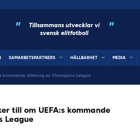
"
"
Tillsammans utvecklar vi
svensk elitfotboll
N
SAMARBETSPARTNERS
HÅLLBARHET
MEDIA
FA:s kommande utökning av Champions League
er till om UEFA:s kommande
s League