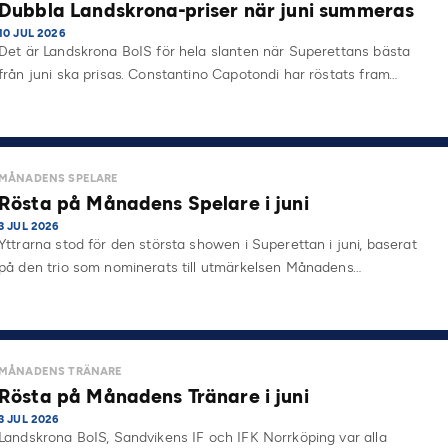
Dubbla Landskrona-priser när juni summeras
10 JUL 2026
Det är Landskrona BoIS för hela slanten när Superettans bästa
från juni ska prisas. Constantino Capotondi har röstats fram…
MÅNADENS SPELARE
Rösta på Månadens Spelare i juni
3 JUL 2026
Yttrarna stod för den största showen i Superettan i juni, baserat
på den trio som nominerats till utmärkelsen Månadens…
MÅNADENS TRÄNARE
Rösta på Månadens Tränare i juni
3 JUL 2026
Landskrona BoIS, Sandvikens IF och IFK Norrköping var alla