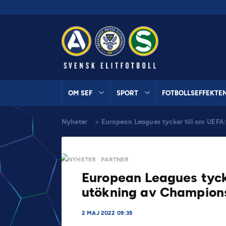
OM SEF
SPORT
FOTBOLLSEFFEKTE
Nyheter
>
European Leagues tycker till om UE
NYHETER
PARTNER
European Leagues tyck
utökning av Champion
2 MAJ 2022 09:35