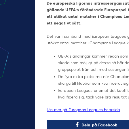
De europeiska ligornas intresseorganis
gällande UEFA:s förändrade Europaspel 
ett utökat antal matcher i Champions L
ett negativt sätt.
Det var i samband med European Leagues ge
utökat antal matcher i Champions League k
UEFA:s ändringar kommer redan som de 
skada som möjligt på dessa så bör det
gruppspelet från och med säsongen 
De fyra extra platserna när Champion
ska gå till klubbar som kvalificerat s
European Leagues är emot det koeffic
kvalificera sig, tack vare bra resultat
Läs mer på European Leagues hemsida
Dela på Facebook