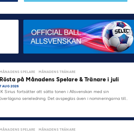
MÅNADENS SPELARE
MÅNADENS TRÄNARE
Rösta på Månadens Spelare & Tränare i juli
7 AUG 2026
IK Sirius fortsätter att sätta tonen i Allsvenskan med sin
överlägsna serieledning. Det avspeglas även i nomineringarna till…
MÅNADENS SPELARE
MÅNADENS TRÄNARE