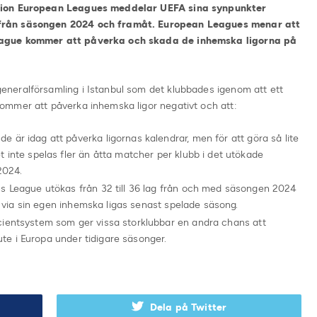
ation European Leagues meddelar UEFA sina synpunkter
från säsongen 2024 och framåt. European Leagues menar att
eague kommer att påverka och skada de inhemska ligorna på
neralförsamling i Istanbul som det klubbades igenom att ett
ommer att påverka inhemska ligor negativt och att:
är idag att påverka ligornas kalendrar, men för att göra så lite
 inte spelas fler än åtta matcher per klubb i det utökade
2024.
s League utökas från 32 till 36 lag från och med säsongen 2024
ig via sin egen inhemska ligas senast spelade säsong.
ientsystem som ger vissa storklubbar en andra chans att
 ute i Europa under tidigare säsonger.
Dela på Twitter