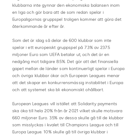
klubbarna inte gynnar den ekonomiska balansen inom
en liga och gör bara att de som redan spelar i
Europaligornas gruppspel troligen kommer att göra det
återkommande år efter år.
Som det är idag så delar de 600 klubbar som inte
spelar i ett europeiskt gruppspel på 7.3% av 237.5
miljoner Euro som UEFA betalar ut, och det är en
nedgång mot tidigare 8.5%. Det gör att det finansiella
gapet mellan de länder som kontinuerligt spelar i Europa
och övriga klubbar ökar och European Leagues menar
att det skapar en konkurrensmässig instabilitet i Europa
och att systemet ska bli ekonomiskt ohållbart.
European Leagues vill istället att Solidarity payments
ska öka till hela 20% från år 2021 vilket skulle motsvara
660 miljoner Euro. 3.5% av dessa skulle gå till de klubbar
som misslyckas i kvalet till Champions League och till
Europa League. 10% skulle gå till övriga klubbar i