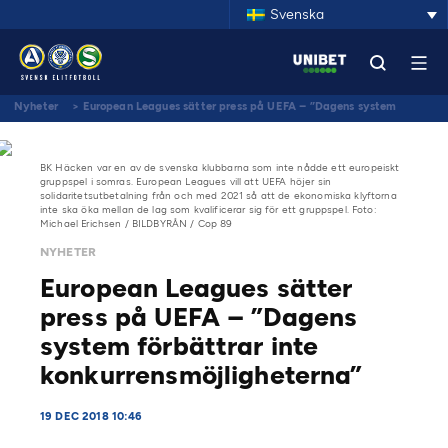
Svenska
Nyheter
>
European Leagues sätter press på UEFA – ”Dagens system
förbättrar inte konkurrensmöjligheterna”
BK Häcken var en av de svenska klubbarna som inte nådde ett europeiskt
gruppspel i somras. European Leagues vill att UEFA höjer sin
solidaritetsutbetalning från och med 2021 så att de ekonomiska klyftorna
inte ska öka mellan de lag som kvalificerar sig för ett gruppspel. Foto:
Michael Erichsen / BILDBYRÅN / Cop 89
NYHETER
European Leagues sätter
press på UEFA – ”Dagens
system förbättrar inte
konkurrensmöjligheterna”
19 DEC 2018 10:46