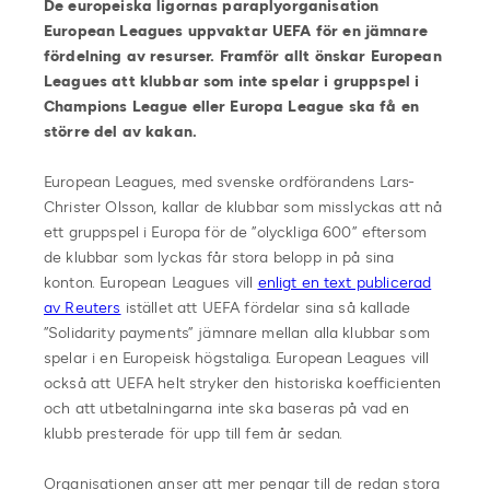
De europeiska ligornas paraplyorganisation
European Leagues uppvaktar UEFA för en jämnare
fördelning av resurser. Framför allt önskar European
Leagues att klubbar som inte spelar i gruppspel i
Champions League eller Europa League ska få en
större del av kakan.
European Leagues, med svenske ordförandens Lars-
Christer Olsson, kallar de klubbar som misslyckas att nå
ett gruppspel i Europa för de ”olyckliga 600” eftersom
de klubbar som lyckas får stora belopp in på sina
konton. European Leagues vill
enligt en text publicerad
av Reuters
istället att UEFA fördelar sina så kallade
”Solidarity payments” jämnare mellan alla klubbar som
spelar i en Europeisk högstaliga. European Leagues vill
också att UEFA helt stryker den historiska koefficienten
och att utbetalningarna inte ska baseras på vad en
klubb presterade för upp till fem år sedan.
Organisationen anser att mer pengar till de redan stora