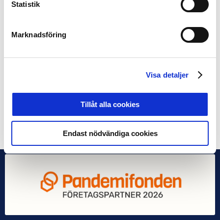
utveckla fotbollen på ett positivt sätt.
Statistik
European Leagues vill lyfta fram politiska, sociala,
Marknadsföring
kulturella, ekonomiska och utbildande dimensioner i
fotbollen för att skapa en positiv utveckling på och
utanför planen.
Visa detaljer
European Leagues vill vara en stark gemensam röst för
alla fotbollsligor i Europa
Tillåt alla cookies
Dela på Facebook
Dela på Twitter
Endast nödvändiga cookies