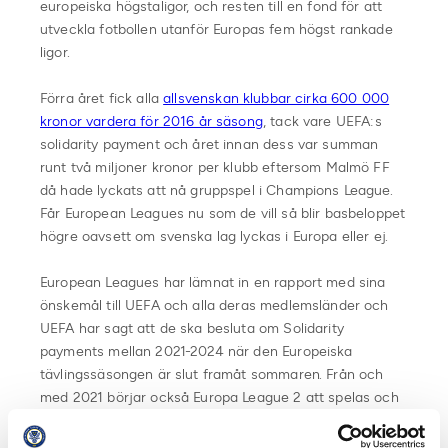
europeiska högstaligor, och resten till en fond för att
utveckla fotbollen utanför Europas fem högst rankade
ligor.
Förra året fick alla
allsvenskan klubbar cirka 600 000
kronor vardera för 2016 år säsong
, tack vare UEFA:s
solidarity payment och året innan dess var summan
runt två miljoner kronor per klubb eftersom Malmö FF
då hade lyckats att nå gruppspel i Champions League.
Får European Leagues nu som de vill så blir basbeloppet
högre oavsett om svenska lag lyckas i Europa eller ej.
European Leagues har lämnat in en rapport med sina
önskemål till UEFA och alla deras medlemsländer och
UEFA har sagt att de ska besluta om Solidarity
payments mellan 2021-2024 när den Europeiska
tävlingssäsongen är slut framåt sommaren. Från och
med 2021 börjar också Europa League 2 att spelas och
även där har European Leagues uttalat sig
.