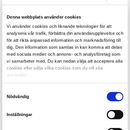
Fakta European Leagues:
European Leagues växte sig starka under namnet
Denna webbplats använder cookies
European Professional Football Leagues (EPFL).
Organisationen bildades 2005 ur föregångaren EUPPFL
Vi använder cookies och liknande teknologier för att
(Association of European Union Premier Professional
analysera vår trafik, förbättra din användarupplevelse och
Football Leagues) och har sin bas i Nyon i Schweiz.
för att rikta anpassad information och marknadsföring till
European Leagues är en paraplyorganisation för sina
dig. Den information som samlas in kan komma att delas
medlemmar – 32 fotbollsligor i Europa, däribland
med sociala medier och annons- och analysföretag som
Allsvenskan och Superettan – och för bland annat
vi samarbeter med. Du kan nedan välja att acceptera alla
deras talan mot UEFA och FIFA.
cookies eller välja vilka cookies som du vill ska
användas.
Svenske Lars-Christer Olsson, Svensk Elitfotbolls
ordförande, är också ordförande i European Leagues.
Samtyckesval
Nödvändig
European Leagues strävar efter ett samarbete,
vänskapliga relationer och enighet mellan
medlemsligorna samt att European Leagues gör
Inställningar
gemensam sak för ligorna i diskussionerna med
fotbollsförbund, myndigheter och intressenter, för att