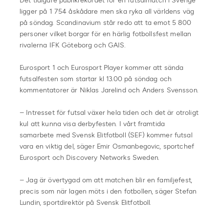
Det tidigare publikrekordet för en futsalmatch i Sverige
ligger på 1 754 åskådare men ska ryka all världens väg
på söndag. Scandinavium står redo att ta emot 5 800
personer vilket borgar för en härlig fotbollsfest mellan
rivalerna IFK Göteborg och GAIS.
Eurosport 1 och Eurosport Player kommer att sända
futsalfesten som startar kl 13.00 på söndag och
kommentatorer är Niklas Jarelind och Anders Svensson.
– Intresset för futsal växer hela tiden och det är otroligt
kul att kunna visa derbyfesten. I vårt framtida
samarbete med Svensk Elitfotboll (SEF) kommer futsal
vara en viktig del, säger Emir Osmanbegovic, sportchef
Eurosport och Discovery Networks Sweden.
– Jag är övertygad om att matchen blir en familjefest,
precis som när lagen möts i den fotbollen, säger Stefan
Lundin, sportdirektör på Svensk Elitfotboll.