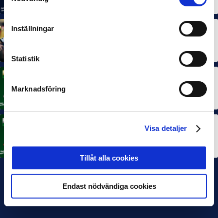
7 AUG 2026
Inställningar
MÅNADENS SPELARE
MÅNADENS TRÄNARE
Dubbla Landskrona-priser när juni summeras
10 JUL 2026
Statistik
MÅNADENS SPELARE
Rösta på Månadens Spelare i juni
Marknadsföring
3 JUL 2026
Visa detaljer
MÅNADENS TRÄNARE
Rösta på Månadens Tränare i juni
3 JUL 2026
Tillåt alla cookies
Endast nödvändiga cookies