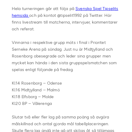
Hela turneringen går att följa på
Svenska Spel Tipselits
hemsida
och på kontot @tipselit1992 på Twitter. Här
finns livestream till matcherna, intervjuer, kommentarer
och referat.
Vinnarna i respektive grupp möts i final i Prioritet
Serneke Arena på söndag. Just nu är Midtjylland och
Rosenborg obesegrade och leder sina grupper men
mycket kan hända i den sista gruppspelsmatchen som
spelas enligt följande på fredag.
Kl.14 Rosenborg – Odense
Kl.16 Midtjylland – Malmö
Kl.18 Elfsborg – Molde
Kl.20 BP – Vålerenga
Slutar två eller fler lag på samma poäng så avgöra
målskillnad och antal gjorda mål tabellplaceringen.
Skulle flera lag ändå inte gå att skiljas åt så tillämpas