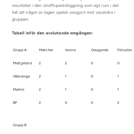
resultatet i den straffsparksläggning som ägt rum i det
fall att något av lagen spelat oavgjort mot varandra i
gruppen.
Tabell inför den avslutande omgången:
Grupp A
Matcher
Vunna
Oavgjorda
Förluster
Midtjylland
2
2
0
0
Vålerenga
2
1
0
1
Malmö
2
1
0
1
BP
2
0
0
2
Grupp B