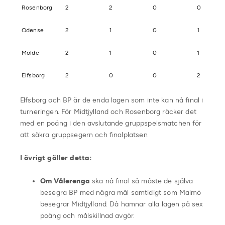
Rosenborg
2
2
0
0
Odense
2
1
0
1
Molde
2
1
0
1
Elfsborg
2
0
0
2
Elfsborg och BP är de enda lagen som inte kan nå final i
turneringen. För Midtjylland och Rosenborg räcker det
med en poäng i den avslutande gruppspelsmatchen för
att säkra gruppsegern och finalplatsen.
I övrigt gäller detta:
Om Vålerenga
ska nå final så måste de själva
besegra BP med några mål samtidigt som Malmö
besegrar Midtjylland. Då hamnar alla lagen på sex
poäng och målskillnad avgör.