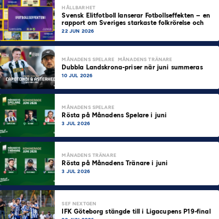
HÅLLBARHET
Svensk Elitfotboll lanserar Fotbollseffekten – en
rapport om Sveriges starkaste folkrörelse och
samhällskraft
22 JUN 2026
MÅNADENS SPELARE
MÅNADENS TRÄNARE
Dubbla Landskrona-priser när juni summeras
10 JUL 2026
MÅNADENS SPELARE
Rösta på Månadens Spelare i juni
3 JUL 2026
MÅNADENS TRÄNARE
Rösta på Månadens Tränare i juni
3 JUL 2026
SEF NEXTGEN
IFK Göteborg stängde till i Ligacupens P19-final