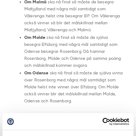
Om Malmö
ska nå final så måste de besegra
Midtjylland med några mål samtidigt som
Vålerenga helst inte besegrar BP. Om Vålerenga
också vinner så blir det målskillnad mellan
Midtjylland, Vålerenga och Malmö.
Om Molde
ska nå final så måste de själva
besegra Elfsborg med några mål samtidigt som
Odense besegrar Rosenborg. Då hamnar
Rosenborg, Molde och Odense på samma poäng
och målskillnad kommer avgöra.
Om Odense
ska nå final så måste de själva vinna
över Rosenborg med några mål samtidigt som
Molde helst inte vinner över Elfsborg. Om Molde
också vinner blir det målskillnad mellan Molde,
Odense och Rosenborg.
På söndag spelas finalspelet enligt följande:
Kl.9 Plats 7-8
Kl.11 Plats 5-6