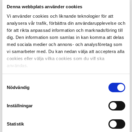
Kl.13 Plats 3-4
Denna webbplats använder cookies
Kl.15 Final
Vi använder cookies och liknande teknologier för att
analysera vår trafik, förbättra din användarupplevelse och
Fakta Skandinaviska mästerskapen för U19-lag:
för att rikta anpassad information och marknadsföring till
Spelas för första året och tanken är att skapa
dig. Den information som samlas in kan komma att delas
internationell matchning och att förlänga säsongen för
med sociala medier och annons- och analysföretag som
våra bästa U19-lag.
vi samarbeter med. Du kan nedan välja att acceptera alla
cookies eller välja vilka cookies som du vill ska
Deltar gör lag från Sverige, Norge och Danmark. I
användas.
Sveriges fall representerar vinnaren av U19-serien
Malmö, tvåan Elfsborg och ett av de förlorande lagen i
semifinalen, Brommapojkarna. I Danmarks fall
Samtyckesval
medverkar det lag som hade mest poäng i U19-serien
Nödvändig
innan turneringen började, Odense, samt UEFA Youth
Leaguelaget Midtjylland. För Norge deltar Rosenborg i
Inställningar
egenskap av UEFA Youth Leaguelag, samt Vålerenga
och Molde som spelade final i norska U19-
mästerskapen.
Statistik