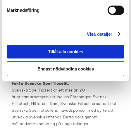
Deltagande lag:
Danmark
: Midtjylland, Odense
Marknadsföring
Norge
: Rosenborg, Molde, Vålerenga
Sverige
: Elfsborg, Malmö, Brommapojkarna
Visa detaljer
Alla matcher spelas i Prioritet Serneke Arena i
Göteborg.
Tillåt alla cookies
Läs mer:
Skandinaviens främsta U19-lag koras i Göteborg
Endast nödvändiga cookies
”Hög nivå på samtliga lag”
Fakta Svenska Spel Tipselit:
Svenska Spel Tipselit är ett mer än 20-
årigt samarbetsprojekt mellan Föreningen Svensk
Elitfotboll, Elitfotboll Dam, Svenska Fotbollförbundet och
Svenska Spel, fotbollens huvudsponsor, med syfte att
utveckla svensk elitfotboll. Detta görs genom
målmedveten satsning på unga talanger.