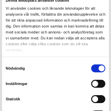
Denna webbplats använder cookies
Hitchcock-anda. Falkenbergs FF hade chansen att
Vi använder cookies och liknande teknologier för att
säkra den allsvenska platsen i näst sista omgången,
analysera vår trafik, förbättra din användarupplevelse och
borta mot Degerfors IF. 2-2 räckte dock inte.
för att rikta anpassad information och marknadsföring till
Falkenbergs FF hade fortfarande saken i egna händer
dig. Den information som samlas in kan komma att delas
och kunde avgöra hemma mot Ängelholms FF, en annan
stor överraskning i årets upplaga av Superettan, i sista
med sociala medier och annons- och analysföretag som
omgången. Något hallänningarna också gjorde via 4-2
vi samarbeter med. Du kan nedan välja att acceptera alla
till hemmapublikens vilda glädje.
cookies eller välja vilka cookies som du vill ska
användas.
Även i Örebro SK jublades det. Sju av nio poäng på de
tre sista matcherna räckte för att återvända till
Samtyckesval
Allsvenskan efter en säsong i Superettan, med tre
Nödvändig
poängs marginal till GIF Sundsvall som nu får kvala mot
Halmstad BK.
Inställningar
Text: Thomas Björn, Kraftfull Kommunikation / Foto:
Bildbyrån
Statistik