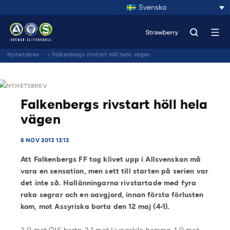
Svenska
Nyhetsbrev
>
Falkenbergs rivstart höll hela vägen
NYHETSBREV
Falkenbergs rivstart höll hela
vägen
6 NOV 2013 13:13
Att Falkenbergs FF tog klivet upp i Allsvenskan må
vara en sensation, men sett till starten på serien var
det inte så. Hallänningarna rivstartade med fyra
raka segrar och en oavgjord, innan första förlusten
kom, mot Assyriska borta den 12 maj (4-1).