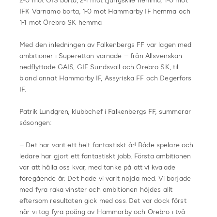
2-0 mot ÖIS borta, 2-1 mot Ljungskile hemma, 1-0 mot
IFK Värnamo borta, 1-0 mot Hammarby IF hemma och
1-1 mot Örebro SK hemma.
Med den inledningen av Falkenbergs FF var lagen med
ambitioner i Superettan varnade – från Allsvenskan
nedflyttade GAIS, GIF Sundsvall och Örebro SK, till
bland annat Hammarby IF, Assyriska FF och Degerfors
IF.
Patrik Lundgren, klubbchef i Falkenbergs FF, summerar
säsongen:
– Det har varit ett helt fantastiskt år! Både spelare och
ledare har gjort ett fantastiskt jobb. Första ambitionen
var att hålla oss kvar, med tanke på att vi kvalade
föregående år. Det hade vi varit nöjda med. Vi började
med fyra raka vinster och ambitionen höjdes allt
eftersom resultaten gick med oss. Det var dock först
när vi tog fyra poäng av Hammarby och Örebro i två