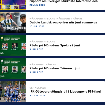
rapport om Sveriges starkaste folkrörelse och
samhällskraft
22 JUN 2026
MÅNADENS SPELARE
MÅNADENS TRÄNARE
Dubbla Landskrona-priser när juni summeras
10 JUL 2026
MÅNADENS SPELARE
Rösta på Månadens Spelare i juni
3 JUL 2026
MÅNADENS TRÄNARE
Rösta på Månadens Tränare i juni
3 JUL 2026
SEF NEXTGEN
IFK Göteborg stängde till i Ligacupens P19-final
22 JUN 2026