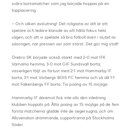
svåra bortamatcher som jag började hoppas på en
topplacering.
– Och vilken avslutning! Det roligaste av allt är att
spelare och ledare klarade av att hålla fokus hela
vägen, och att vi spelade så bra fotboll även i slutet av
säsongen, när pressen var som störst. Det gör mig stolt!
Örebro SK började också starkt med 2-0 mot IFK
Värnamo hemma, 3-0 mot GIF Sundsvall borta,
visserligen följt av förlust med 2-1 mot Hammarby IF
borta, 3-1 mot Varbergs BOIS FC hemma och så då 1-1
mot Falkenbergs FF borta. Tio poäng av 15 möjliga.
Hammarby IF däremot fick inte alls den inledning
klubben hoppats på. Åtta poäng av 15 möjliga på de fem
första matcherna gladde inte de segersugna, och om
Allsvenskan drömmande, supportrarna på Stockholms
Söder.