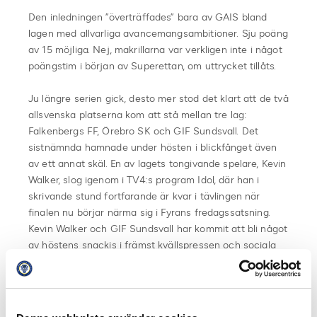
Den inledningen ”överträffades” bara av GAIS bland
lagen med allvarliga avancemangsambitioner. Sju poäng
av 15 möjliga. Nej, makrillarna var verkligen inte i något
poängstim i början av Superettan, om uttrycket tillåts.
Ju längre serien gick, desto mer stod det klart att de två
allsvenska platserna kom att stå mellan tre lag:
Falkenbergs FF, Örebro SK och GIF Sundsvall. Det
sistnämnda hamnade under hösten i blickfånget även
av ett annat skäl. En av lagets tongivande spelare, Kevin
Walker, slog igenom i TV4:s program Idol, där han i
skrivande stund fortfarande är kvar i tävlingen när
finalen nu börjar närma sig i Fyrans fredagssatsning.
Kevin Walker och GIF Sundsvall har kommit att bli något
av höstens snackis i främst kvällspressen och sociala
medier, till bland andra många unga flickors stora
förtjusning.
Avslutning i Superettan blev en rysare i bästa