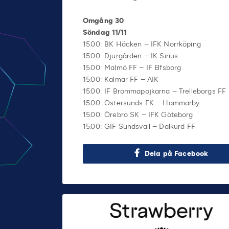
Omgång 30
Söndag 11/11
15.00: BK Häcken – IFK Norrköping
15.00: Djurgården – IK Sirius
15.00: Malmö FF – IF Elfsborg
15.00: Kalmar FF – AIK
15.00: IF Brommapojkarna – Trelleborgs FF
15.00: Östersunds FK – Hammarby
15.00: Örebro SK – IFK Göteborg
15.00: GIF Sundsvall – Dalkurd FF
Dela på Facebook