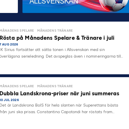
MÅNADENS SPELARE
MÅNADENS TRÄNARE
Rösta på Månadens Spelare & Tränare i juli
7 AUG 2026
IK Sirius fortsätter att sätta tonen i Allsvenskan med sin
överlägsna serieledning. Det avspeglas även i nomineringarna till…
MÅNADENS SPELARE
MÅNADENS TRÄNARE
Dubbla Landskrona-priser när juni summeras
10 JUL 2026
Det är Landskrona BoIS för hela slanten när Superettans bästa
från juni ska prisas. Constantino Capotondi har röstats fram…