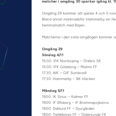
matcher i omgång 30 sparkar igång kl. 1
Omgång 29 kommer att spelas 4 och 5 nov
Bland annat marknadsför Hammarby sin h
hemmamatch med Bajen.
Matcherna i den sista omgången kommer att 
Omgång 29
Söndag 4/11
15:00: IFK Norrköping – Örebro SK
15:00: IFK Göteborg – Malmö FF
17:30: AIK – GIF Sundsvall
17:30: Hammarby – BK Häcken
Måndag 5/11
19.00: IK Sirius – Kalmar FF
19.00: IF Elfsborg – IF Brommapojkarna
19.00: Dalkurd FF – Djurgården
19.00: Trelleborgs FF – Östersunds FK