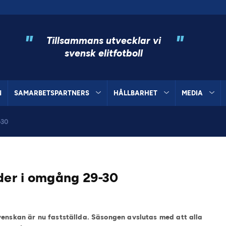
"
"
Tillsammans utvecklar vi
svensk elitfotboll
N
SAMARBETSPARTNERS
HÅLLBARHET
MEDIA
-30
der i omgång 29-30
venskan är nu fastställda. Säsongen avslutas med att alla