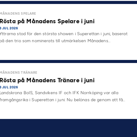
MÅNADENS SPELARE
Rösta på Månadens Spelare i juni
3 JUL 2026
Yttrarna stod för den största showen i Superettan i juni, baserat
på den trio som nominerats till utmärkelsen Månadens…
MÅNADENS TRÄNARE
Rösta på Månadens Tränare i juni
3 JUL 2026
Landskrona BoIS, Sandvikens IF och IFK Norrköping var alla
framgångsrika i Superettan i juni. Nu belönas de genom att få…