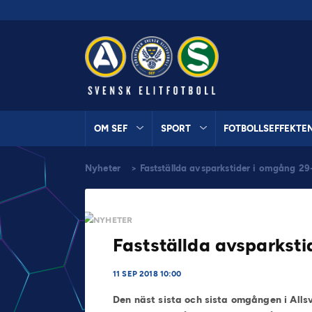
OM SEF
SPORT
FOTBOLLSEFFEKTE
Nyheter
>
Fastställda avsparkstider i omgång 29
NYHETER
Fastställda avsparksti
11 SEP 2018 10:00
Den näst sista och sista omgången i Alls