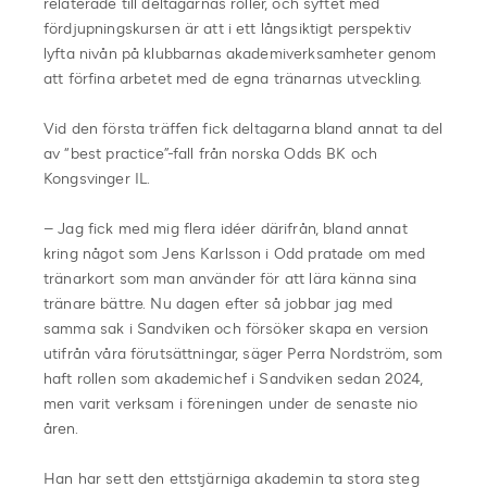
relaterade till deltagarnas roller, och syftet med
fördjupningskursen är att i ett långsiktigt perspektiv
lyfta nivån på klubbarnas akademiverksamheter genom
att förfina arbetet med de egna tränarnas utveckling.
Vid den första träffen fick deltagarna bland annat ta del
av “best practice”-fall från norska Odds BK och
Kongsvinger IL.
– Jag fick med mig flera idéer därifrån, bland annat
kring något som Jens Karlsson i Odd pratade om med
tränarkort som man använder för att lära känna sina
tränare bättre. Nu dagen efter så jobbar jag med
samma sak i Sandviken och försöker skapa en version
utifrån våra förutsättningar, säger Perra Nordström, som
haft rollen som akademichef i Sandviken sedan 2024,
men varit verksam i föreningen under de senaste nio
åren.
Han har sett den ettstjärniga akademin ta stora steg