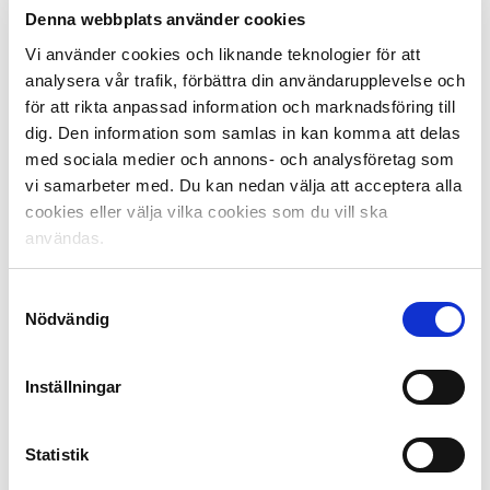
2. Rollen som tränarutvecklare
Denna webbplats använder cookies
3. Fotbollsfilosofi
Vi använder cookies och liknande teknologier för att
4. Träningsmetodik
analysera vår trafik, förbättra din användarupplevelse och
5. Vinnarkultur och lärandemiljö
för att rikta anpassad information och marknadsföring till
6. Tränarbeteende
dig. Den information som samlas in kan komma att delas
7. Uppföljning av personal i samband med träning och
med sociala medier och annons- och analysföretag som
matc
vi samarbeter med. Du kan nedan välja att acceptera alla
8. Mikrogrupper (erfarenhetsutbyte i grupper om fyra
cookies eller välja vilka cookies som du vill ska
deltagare)
användas.
9. Internationella referenser (Studieresa i fem dagar)
​​I tillägg genomförs fyra reflektionsträffar mellan modul
Samtyckesval
Nödvändig
1-7 live över Teams.
Kursens deltagare
:
Inställningar
Tobias Celedon, AIK
Peter Wennberg, AIK
Jesper Ljung, BK Häcken
Statistik
Hampus Ström, Degerfors IF