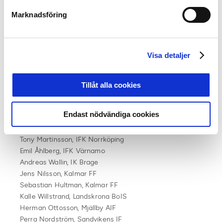
Jacob Fowler, Djurgården
Afnan Khabiri, Djurgården
Marknadsföring
Benny Matsson, GIF Sundsvall
Johanna Fjäll Vedin, GIF Sundsvall
Peter Åberg, Halmstads BK
Visa detaljer
Robert Grandén, Halmstads BK
Max Hemstadius, Hammarby
Emil Sjöberg, Helsingborgs IF
Tillåt alla cookies
Hans Eklund, Helsingborgs IF
Jacob Andrén, IF Elfsborg
Endast nödvändiga cookies
Roger Gustafsson, IFK Göteborg
Armando Ibrakovic, IFK Norrköping
Tony Martinsson, IFK Norrköping
Emil Åhlberg, IFK Värnamo
Andreas Wallin, IK Brage
Jens Nilsson, Kalmar FF
Sebastian Hultman, Kalmar FF
Kalle Willstrand, Landskrona BoIS
Herman Ottosson, Mjällby AIF
Perra Nordström, Sandvikens IF