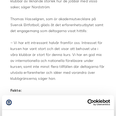
klubbar av liknande storlek hur de jobbar med vissa
saker, säger Nordström.
Thomas Hasselgren, som är akademiutvecklare på
Svensk Elitfotboll, gläds åt det erfarenhetsutbytet samt
det engagemang som deltagarna visat hittills:
– Vi har ett intressant halvår framför oss. Intresset för
kursen har varit stort och det visar att behovet ute i
våra klubbar är stort för denna kurs. Vi har en god mix
av internationella och nationella föreläsare under
kursen, samt inte minst flera tillfällen där deltagarna får
utväxla erfarenheter och idéer med varandra över
klubbgränserna, säger han.
Fakta:
Delar i fördjupningskursen i tränarutveckling:
1. Introduktion