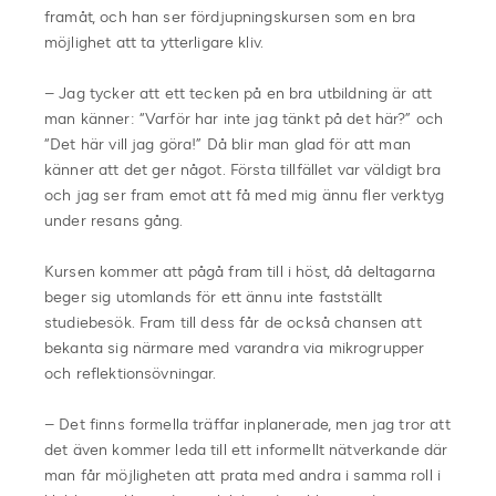
framåt, och han ser fördjupningskursen som en bra
möjlighet att ta ytterligare kliv.
– Jag tycker att ett tecken på en bra utbildning är att
man känner: “Varför har inte jag tänkt på det här?” och
“Det här vill jag göra!” Då blir man glad för att man
känner att det ger något. Första tillfället var väldigt bra
och jag ser fram emot att få med mig ännu fler verktyg
under resans gång.
Kursen kommer att pågå fram till i höst, då deltagarna
beger sig utomlands för ett ännu inte fastställt
studiebesök. Fram till dess får de också chansen att
bekanta sig närmare med varandra via mikrogrupper
och reflektionsövningar.
– Det finns formella träffar inplanerade, men jag tror att
det även kommer leda till ett informellt nätverkande där
man får möjligheten att prata med andra i samma roll i