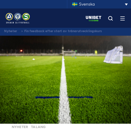
Svenska
Nyheter
>
Fin feedback efter start av tränarutvecklingskurs
NYHETER
TALANG