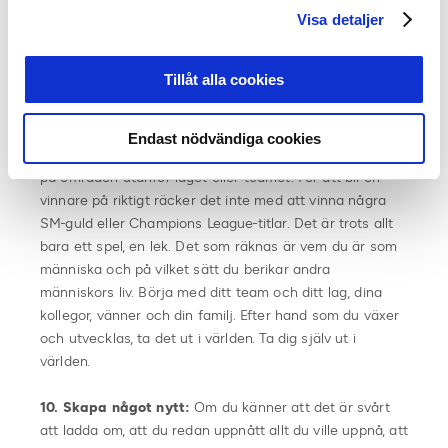
etc. Att vara en av flera stora ledare i ett team av
Visa detaljer
ledare skapar en fantastisk kultur för upprepade segrar.
Alla bidrar till konversationer, attityd, stöd, riktning,
Tillåt alla cookies
framåtanda…
9. Tillämpa ledarskapet utanför teamet:
Se även till
Endast nödvändiga cookies
att sätta mål, samt tillämpa dessa synsätt och principer
på områden utanför laget eller teamet. För att bli en
vinnare på riktigt räcker det inte med att vinna några
SM-guld eller Champions League-titlar. Det är trots allt
bara ett spel, en lek. Det som räknas är vem du är som
människa och på vilket sätt du berikar andra
människors liv. Börja med ditt team och ditt lag, dina
kollegor, vänner och din familj. Efter hand som du växer
och utvecklas, ta det ut i världen. Ta dig själv ut i
världen.
10.
Skapa något nytt:
Om du känner att det är svårt
att ladda om, att du redan uppnått allt du ville uppnå, att