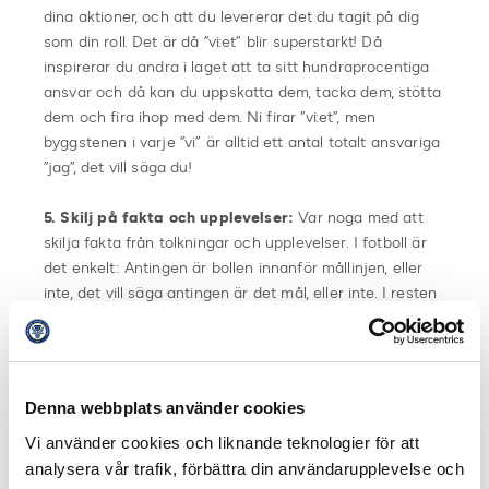
dina aktioner, och att du levererar det du tagit på dig
som din roll. Det är då ”vi:et” blir superstarkt! Då
inspirerar du andra i laget att ta sitt hundraprocentiga
ansvar och då kan du uppskatta dem, tacka dem, stötta
dem och fira ihop med dem. Ni firar ”vi:et”, men
byggstenen i varje ”vi” är alltid ett antal totalt ansvariga
”jag”, det vill säga du!
5. Skilj på fakta och upplevelser:
Var noga med att
skilja fakta från tolkningar och upplevelser. I fotboll är
det enkelt: Antingen är bollen innanför mållinjen, eller
inte, det vill säga antingen är det mål, eller inte. I resten
av livet och i relationer är det inte lika enkelt. Träna
därför på att skilja på vad som är min upplevelse och
vad som verkligen är. Mät dina resultat, var autentisk
med hur det går. Försköna inte, överdriv inte och ljug
Denna webbplats använder cookies
inte. Speciellt inte för dig själv. Det skapar ett
Vi använder cookies och liknande teknologier för att
vinnarteam!
analysera vår trafik, förbättra din användarupplevelse och