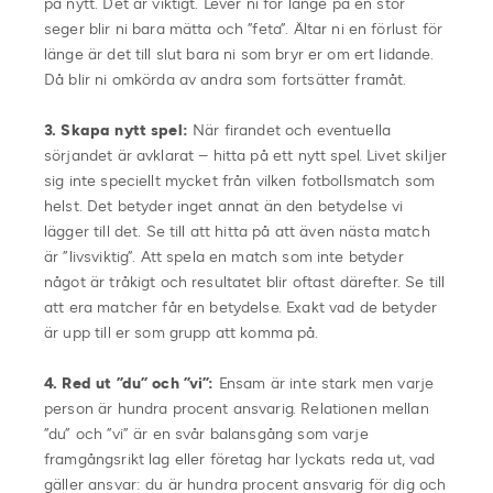
på nytt. Det är viktigt. Lever ni för länge på en stor
seger blir ni bara mätta och ”feta”. Ältar ni en förlust för
länge är det till slut bara ni som bryr er om ert lidande.
Då blir ni omkörda av andra som fortsätter framåt.
3. Skapa nytt spel:
När firandet och eventuella
sörjandet är avklarat – hitta på ett nytt spel. Livet skiljer
sig inte speciellt mycket från vilken fotbollsmatch som
helst. Det betyder inget annat än den betydelse vi
lägger till det. Se till att hitta på att även nästa match
är ”livsviktig”. Att spela en match som inte betyder
något är tråkigt och resultatet blir oftast därefter. Se till
att era matcher får en betydelse. Exakt vad de betyder
är upp till er som grupp att komma på.
4. Red ut ”du” och ”vi”:
Ensam är inte stark men varje
person är hundra procent ansvarig. Relationen mellan
”du” och ”vi” är en svår balansgång som varje
framgångsrikt lag eller företag har lyckats reda ut, vad
gäller ansvar: du är hundra procent ansvarig för dig och