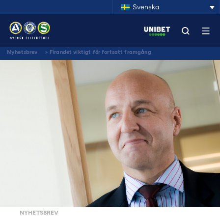
Svenska
Nyhetsbrev
>
Firandet viktigt för fortsatt framgång
NYHETSBREV