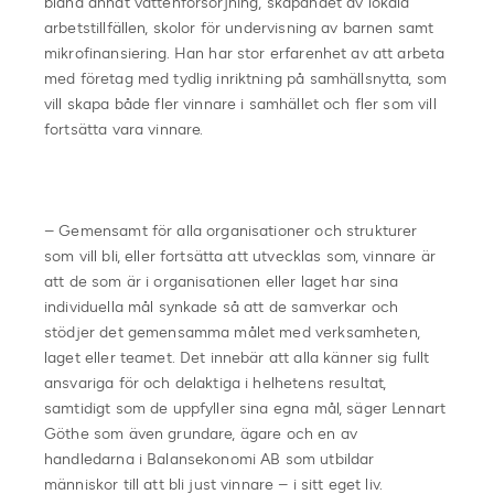
bland annat vattenförsörjning, skapandet av lokala
arbetstillfällen, skolor för undervisning av barnen samt
mikrofinansiering. Han har stor erfarenhet av att arbeta
med företag med tydlig inriktning på samhällsnytta, som
vill skapa både fler vinnare i samhället och fler som vill
fortsätta vara vinnare.
– Gemensamt för alla organisationer och strukturer
som vill bli, eller fortsätta att utvecklas som, vinnare är
att de som är i organisationen eller laget har sina
individuella mål synkade så att de samverkar och
stödjer det gemensamma målet med verksamheten,
laget eller teamet. Det innebär att alla känner sig fullt
ansvariga för och delaktiga i helhetens resultat,
samtidigt som de uppfyller sina egna mål, säger Lennart
Göthe som även grundare, ägare och en av
handledarna i Balansekonomi AB som utbildar
människor till att bli just vinnare – i sitt eget liv.