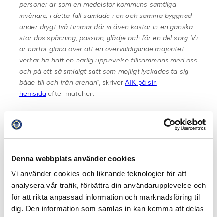
personer är som en medelstor kommuns samtliga
invånare, i detta fall samlade i en och samma byggnad
under drygt två timmar där vi även kastar in en ganska
stor dos spänning, passion, glädje och för en del sorg. Vi
är därför glada över att en överväldigande majoritet
verkar ha haft en härlig upplevelse tillsammans med oss
och på ett så smidigt sätt som möjligt lyckades ta sig
både till och från arenan
”, skriver
AIK på sin
hemsida
efter matchen.
AIK vann matchen mot Hammarby med 1-0 efter mål av
Henok Goitom i den andra halvleken.
Publikrekord svensk fotboll:
Denna webbplats använder cookies
1) IFK Göteborg – Örgryte IS 52 194 – Allsvenskan 1959
2) Djurgårdens IF – IFK Göteborg 50 750 – Allsvenskan
Vi använder cookies och liknande teknologier för att
1959
analysera vår trafik, förbättra din användarupplevelse och
3) IFK Göteborg – GAIS 50 690 – Division 2 Södra 1976
för att rikta anpassad information och marknadsföring till
4) AIK – Hammarby IF 49 034 – Allsvenskan 2018
dig. Den information som samlas in kan komma att delas
5) IFK Göteborg-Elfsborg 48 296 – Allsvenskan 1977