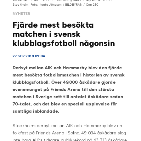
Allsvenskan mellan AIK och Hammarby den 23 September 2018 i
Stockholm. Foto: Kenta Jönsson / BILDBYRÅN / Cop 210
NYHETER
Fjärde mest besökta
matchen i svensk
klubblagsfotboll någonsin
27 SEP 2018 09:04
Derbyt mellan AIK och Hammarby blev den fjärde
mest besökta fotbollsmatchen i historien av svensk
klubblagsfotboll.
Över 49.000
åskådare gjorde
evenemanget på Friends Arena till den största
matchen i Sverige sett till antalet åskådare sedan
70-talet, och det blev en speciell upplevelse för
samtliga inblandade.
Stockholmsderbyt mellan AIK och Hammarby blev en
folkfest på Friends Arena i Solna. 49 034 åskådare slog
inte bara AIK:s tidigare publikrekord på 43 713 åskådare