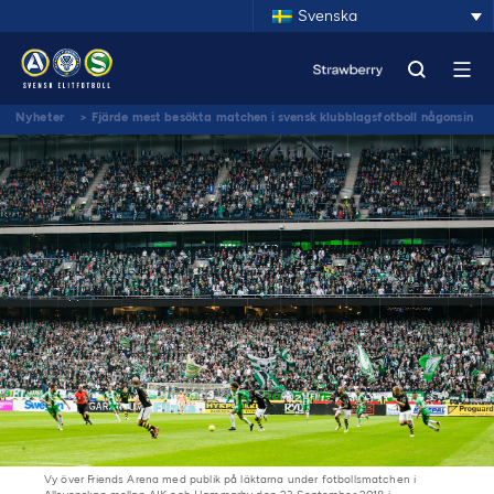
Svenska
Nyheter
>
Fjärde mest besökta matchen i svensk klubblagsfotboll någonsin
Vy över Friends Arena med publik på läktarna under fotbollsmatchen i