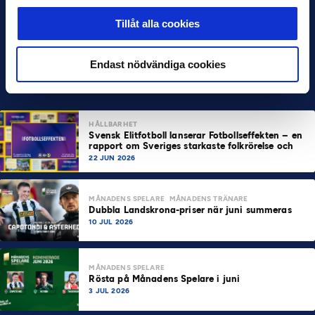
Tillåt alla cookies
Endast nödvändiga cookies
HÅLLBARHET
Svensk Elitfotboll lanserar Fotbollseffekten – en
rapport om Sveriges starkaste folkrörelse och
samhällskraft
22 JUN 2026
MÅNADENS SPELARE
MÅNADENS TRÄNARE
Dubbla Landskrona-priser när juni summeras
10 JUL 2026
MÅNADENS SPELARE
Rösta på Månadens Spelare i juni
3 JUL 2026