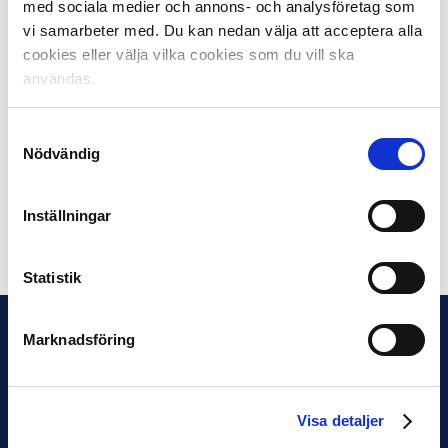
med sociala medier och annons- och analysföretag som
vi samarbeter med. Du kan nedan välja att acceptera alla
Publikrekord de senaste säsongerna:
cookies eller välja vilka cookies som du vill ska
2018: AIK – Hammarby IF 49 034 (säsongen pågår)
användas.
2017: AIK – Djurgårdens IF 33 157
2016: Hammarby IF – Östersunds FK 31 756
Samtyckesval
2015: AIK – IFK Göteborg 43 713
Nödvändig
Källa: Sveriges Fotbollshistoriker och statistiker.
Inställningar
Dela på Facebook
Dela på Twitter
Statistik
Marknadsföring
Visa detaljer