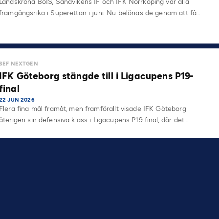
Landskrona BoIS, Sandvikens IF och IFK Norrköping var alla
framgångsrika i Superettan i juni. Nu belönas de genom att få…
SEF NEXTGEN
IFK Göteborg stängde till i Ligacupens P19-
final
22 JUN 2026
Flera fina mål framåt, men framförallt visade IFK Göteborg
återigen sin defensiva klass i Ligacupens P19-final, där det…