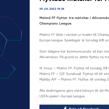
29 JUL 2022 16:34
Malmö FF flyttar tre matcher i Allsvenska
Champions League.
Malmö FF åkte i veckan ur kvalet till Champ
Europa League. Speldagar är torsdag 4/8 och
Som tidigare har kommunicerats så kan matc
Allsvenskan. På grund av detta flyttas nu t
IK Sirius – Malmö FF. Flyttas till söndag 7/8 
Malmö FF – GIF Sundsvall. Flyttas till till sö
Mjällby AIF – Malmö FF. Flyttas till söndag 21
Alla ändringarna görs med hänsyn till att M
UEFA-spelet i Europa League.