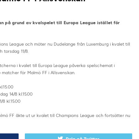
n på grund av kvalspelet till Europa League istället för
ions League och möter nu Dudelange från Luxemburg i kvalet till
 torsdag 11/8.
herna i kvalet till Europa League påverka spelschemat i
re matcher för Malmö FF i Allsvenskan.
kl.15.00
ndag 14/8 kl.15.00
/8 kl.15.00
almö FF åkte ut ur kvalet till Champions League och fortsätter nu