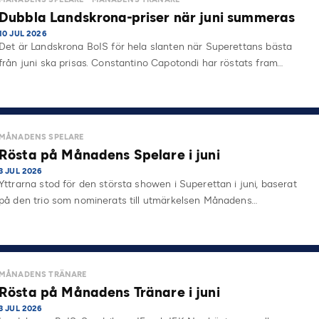
Dubbla Landskrona-priser när juni summeras
10 JUL 2026
Det är Landskrona BoIS för hela slanten när Superettans bästa
från juni ska prisas. Constantino Capotondi har röstats fram…
MÅNADENS SPELARE
Rösta på Månadens Spelare i juni
3 JUL 2026
Yttrarna stod för den största showen i Superettan i juni, baserat
på den trio som nominerats till utmärkelsen Månadens…
MÅNADENS TRÄNARE
Rösta på Månadens Tränare i juni
3 JUL 2026