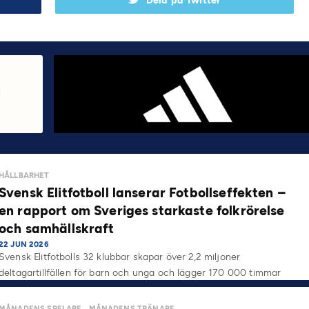
Dela på Twitter
HÅLLBARHET
Svensk Elitfotboll lanserar Fotbollseffekten –
en rapport om Sveriges starkaste folkrörelse
och samhällskraft
22 JUN 2026
Svensk Elitfotbolls 32 klubbar skapar över 2,2 miljoner
deltagartillfällen för barn och unga och lägger 170 000 timmar
på…
MÅNADENS SPELARE
MÅNADENS TRÄNARE