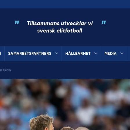
"
"
Tillsammans utvecklar vi
svensk elitfotboll
N
SAMARBETSPARTNERS
HÅLLBARHET
MEDIA
enskan