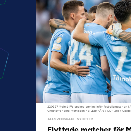
220627 Malmö FFs spelare samlas inför fotbollsmatchen i 
Christoffer Borg Mattisson / BILDBYRÅN / COP 261 / CB01
ALLSVENSKAN
NYHETER
Flyttade matcher för 