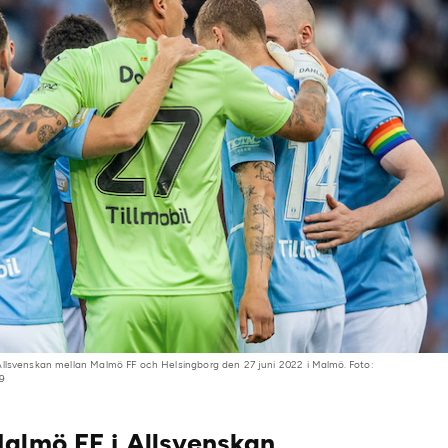
Allsvenskan mellan Malmö FF och Helsingborg den 27 juni 2022 i Malmö. Foto:
69
Malmö FF i Allsvenskan