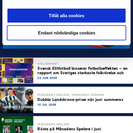
Tillåt alla cookies
Endast nödvändiga cookies
HÅLLBARHET
Svensk Elitfotboll lanserar Fotbollseffekten – en
rapport om Sveriges starkaste folkrörelse och
samhällskraft
22 JUN 2026
MÅNADENS SPELARE
MÅNADENS TRÄNARE
Dubbla Landskrona-priser när juni summeras
10 JUL 2026
MÅNADENS SPELARE
Rösta på Månadens Spelare i juni