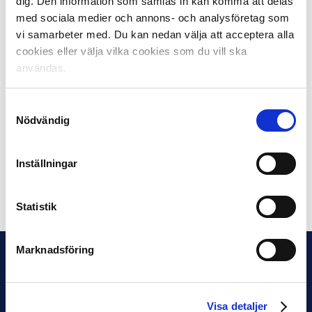
dig. Den information som samlas in kan komma att delas
Göteborg än vad ni någonsin sett tidigare.”
med sociala medier och annons- och analysföretag som
vi samarbeter med. Du kan nedan välja att acceptera alla
Svenska Speltelefonen hittar du på Instagram och
cookies eller välja vilka cookies som du vill ska
@svenskaspel
användas.
Läs även mer på svenskaspel.se/telefonen
Efter John Alvbåge så vandrar telefonen vidare till Olivia
Samtyckesval
Nödvändig
Schough.
Robert Johansson / FOTO: Svenska Spel och Bildbyrån
Inställningar
Dela på Facebook
Dela på Twitter
Statistik
Marknadsföring
Visa detaljer