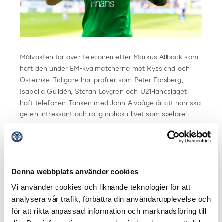
Målvakten tar över telefonen efter Markus Allbäck som
haft den under EM-kvalmatcherna mot Ryssland och
Österrike. Tidigare har profiler som Peter Forsberg,
Isabella Gulldén, Stefan Lövgren och U21-landslaget
haft telefonen. Tanken med John Alvbåge är att han ska
ge en intressant och rolig inblick i livet som spelare i
Allsvenskan.
Inför övertagandet skrev Alvbåge följande på sin egen
Instagram.
”
STOPPA PRESSARNA. Nästa vecka så har jag….alltså
Denna webbplats använder cookies
jag, John Alvbåge, fått äran att ha
Vi använder cookies och liknande teknologier för att
#svenskaspeltelefonen. Ser man vilka som haft den
analysera vår trafik, förbättra din användarupplevelse och
innan mig så blir man lite stolt. Jag förvarnar redan nu
för att rikta anpassad information och marknadsföring till
att det kommer bli lite galet. Då blir det mer inside IFK