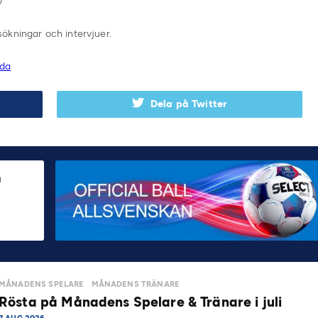
0
ökningar och intervjuer.
ida
Dela på Twitter
MÅNADENS SPELARE
MÅNADENS TRÄNARE
Rösta på Månadens Spelare & Tränare i juli