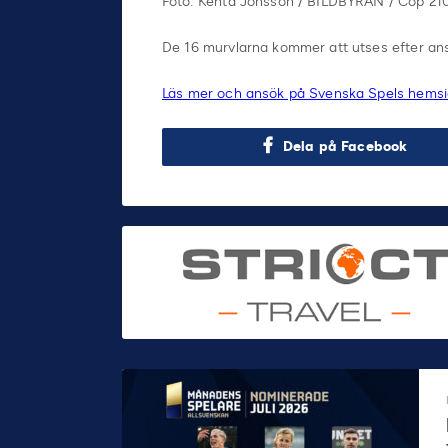
Foto: Kenta Jönsson / BILDBYRÅN / Cop 21
De 16 murvlarna kommer att utses efter ans
Läs mer och ansök på Svenska Spels hems
Dela på Facebook