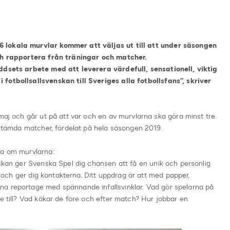
 lokala murvlar kommer att väljas ut till att under säsongen
och rapportera från träningar och matcher.
Oddsets arbete med att leverera värdefull, sensationell, viktig
fotbollsallsvenskan till Sveriges alla fotbollsfans”, skriver
 maj och går ut på att var och en av murvlarna ska göra minst tre
bestämda matcher, fördelat på hela säsongen 2019.
da om murvlarna:
nskan ger Svenska Spel dig chansen att få en unik och personlig
ar och ger dig kontakterna. Ditt uppdrag är att med papper,
na reportage med spännande infallsvinklar. Vad gör spelarna på
de till? Vad käkar de före och efter match? Hur jobbar en