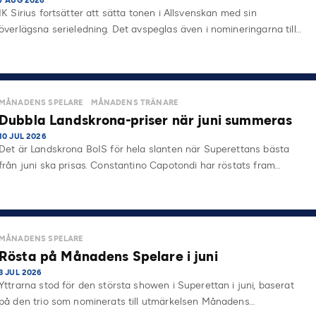
7 AUG 2026
IK Sirius fortsätter att sätta tonen i Allsvenskan med sin
överlägsna serieledning. Det avspeglas även i nomineringarna till…
MÅNADENS SPELARE
MÅNADENS TRÄNARE
Dubbla Landskrona-priser när juni summeras
10 JUL 2026
Det är Landskrona BoIS för hela slanten när Superettans bästa
från juni ska prisas. Constantino Capotondi har röstats fram…
MÅNADENS SPELARE
Rösta på Månadens Spelare i juni
3 JUL 2026
Yttrarna stod för den största showen i Superettan i juni, baserat
på den trio som nominerats till utmärkelsen Månadens…