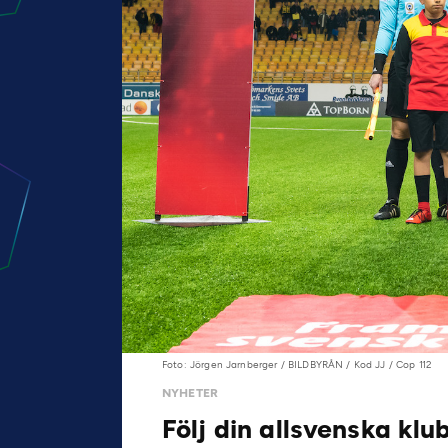
Foto: Jörgen Jarnberger / BILDBYRÅN / Kod JJ / Cop 112
NYHETER
Följ din allsvenska klu