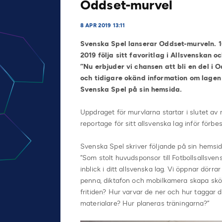
Oddset-murvel
8 APR 2019 13:11
Svenska Spel lanserar Oddset-murveln. 16
2019 följa sitt favoritlag i Allsvenskan 
”Nu erbjuder vi chansen att bli en del i 
och tidigare okänd information om lagen i 
Svenska Spel på sin hemsida.
Uppdraget för murvlarna startar i slutet av
reportage för sitt allsvenska lag inför för
Svenska Spel skriver följande på sin hemsi
”Som stolt huvudsponsor till Fotbollsallsve
inblick i ditt allsvenska lag. Vi öppnar dörr
penna, diktafon och mobilkamera skapa skö
fritiden? Hur varvar de ner och hur taggar 
materialare? Hur planeras träningarna?”