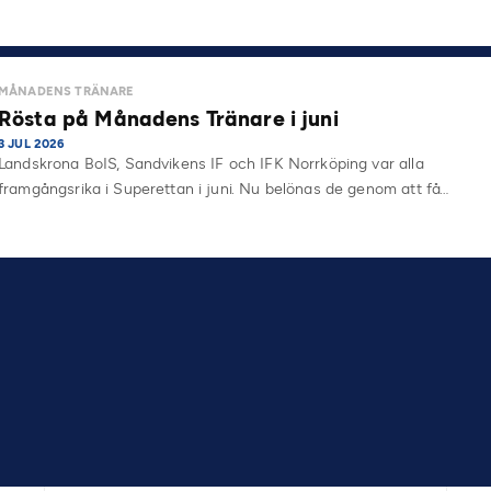
MÅNADENS TRÄNARE
Rösta på Månadens Tränare i juni
3 JUL 2026
Landskrona BoIS, Sandvikens IF och IFK Norrköping var alla
framgångsrika i Superettan i juni. Nu belönas de genom att få…