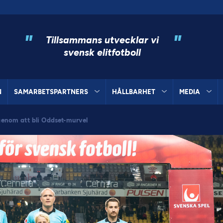
"
"
Tillsammans utvecklar vi
svensk elitfotboll
N
SAMARBETSPARTNERS
HÅLLBARHET
MEDIA
 genom att bli Oddset-murvel