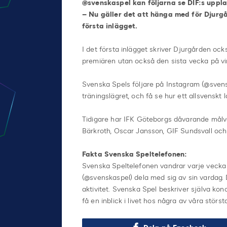
@svenskaspel kan följarna se DIF:s uppl
– Nu gäller det att hänga med för Djurg
första inlägget.
I det första inlägget skriver Djurgården ock
premiären utan också den sista vecka på vin
Svenska Spels följare på Instagram (@svensk
träningslägret, och få se hur ett allsvenskt 
Tidigare har IFK Göteborgs dåvarande målv
Bärkroth, Oscar Jansson, GIF Sundsvall oc
Fakta Svenska Speltelefonen:
Svenska Speltelefonen vandrar varje vecka m
(@svenskaspel) dela med sig av sin vardag. De
aktivitet. Svenska Spel beskriver själva kon
få en inblick i livet hos några av våra störst