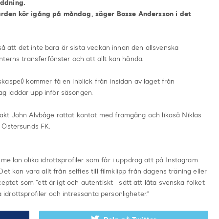
addning.
ården kör igång på måndag, säger Bosse Andersson i det
så att det inte bara är sista veckan innan den allsvenska
terns transferfönster och att allt kan hända.
aspel) kommer få en inblick från insidan av laget från
lag laddar upp inför säsongen.
akt John Alvbåge rattat kontot med framgång och likaså Niklas
h Östersunds FK.
ellan olika idrottsprofiler som får i uppdrag att på Instagram
t kan vara allt från selfies till filmklipp från dagens träning eller
ceptet som ”ett ärligt och autentiskt sätt att låta svenska folket
a idrottsprofiler och intressanta personligheter.”