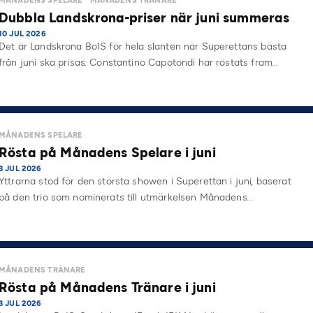
MÅNADENS SPELARE
MÅNADENS TRÄNARE
Dubbla Landskrona-priser när juni summeras
10 JUL 2026
Det är Landskrona BoIS för hela slanten när Superettans bästa
från juni ska prisas. Constantino Capotondi har röstats fram…
MÅNADENS SPELARE
Rösta på Månadens Spelare i juni
3 JUL 2026
Yttrarna stod för den största showen i Superettan i juni, baserat
på den trio som nominerats till utmärkelsen Månadens…
MÅNADENS TRÄNARE
Rösta på Månadens Tränare i juni
3 JUL 2026