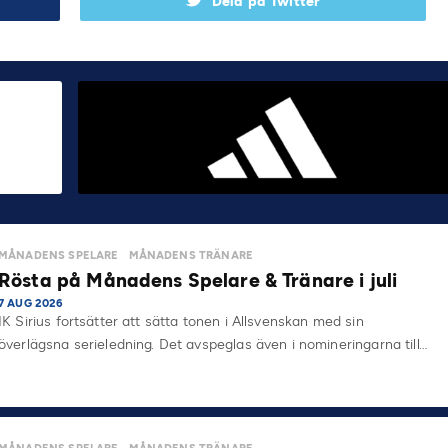
Dela på Twitter
MÅNADENS SPELARE
MÅNADENS TRÄNARE
Rösta på Månadens Spelare & Tränare i juli
7 AUG 2026
IK Sirius fortsätter att sätta tonen i Allsvenskan med sin
överlägsna serieledning. Det avspeglas även i nomineringarna till…