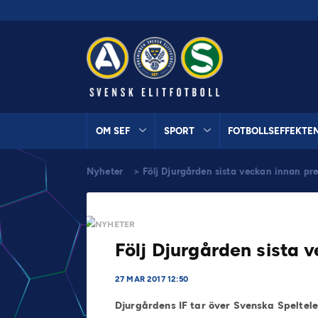
OM SEF
SPORT
FOTBOLLSEFFEKTE
Nyheter
>
Följ Djurgården sista veckan innan pr
NYHETER
Följ Djurgården sista 
27 MAR 2017 12:50
Djurgårdens IF tar över Svenska Speltel