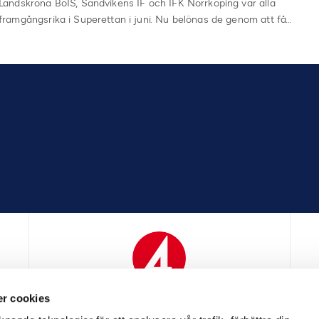
Landskrona BoIS, Sandvikens IF och IFK Norrköping var alla
framgångsrika i Superettan i juni. Nu belönas de genom att få…
r cookies
N
MEDIAPARTNER