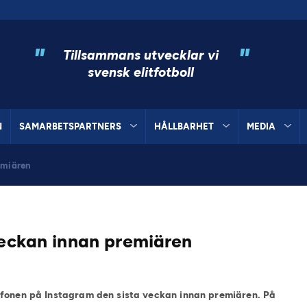
"
"
Tillsammans utvecklar vi
svensk elitfotboll
N
SAMARBETSPARTNERS
HÅLLBARHET
MEDIA
emiären
veckan innan premiären
efonen på Instagram den sista veckan innan premiären. På