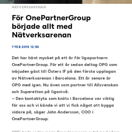
NÄTVERKSARENAN
För OnePartnerGroup
började allt med
Nätverksarenan
7 FEB 2019 12:50
Det har hänt mycket på ett år för ligapartnern
OnePartnerGroup. För ett år sedan deltog OPG som
inbjuden gäst till Östers IF på den första upplagan
av Nätverksarenan i Barcelona. Ett år senare är
OPG med igen. Nu även som partner till Allsvenskan
och Superettan på liganivå.
– Den kontaktyta som knöts i Barcelona var viktig
för oss och vi kände vi att vi fick något att bygga
vidare på, säger John Andersson, COO i
OnePartnerGroup.