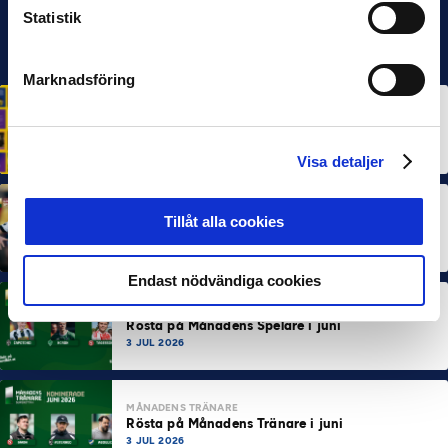
Statistik
Marknadsföring
HÅLLBARHET
Svensk Elitfotboll lanserar Fotbollseffekten – en
rapport om Sveriges starkaste folkrörelse och
samhällskraft
22 JUN 2026
Visa detaljer
MÅNADENS SPELARE
MÅNADENS TRÄNARE
Tillåt alla cookies
Dubbla Landskrona-priser när juni summeras
10 JUL 2026
Endast nödvändiga cookies
MÅNADENS SPELARE
Rösta på Månadens Spelare i juni
3 JUL 2026
MÅNADENS TRÄNARE
Rösta på Månadens Tränare i juni
3 JUL 2026