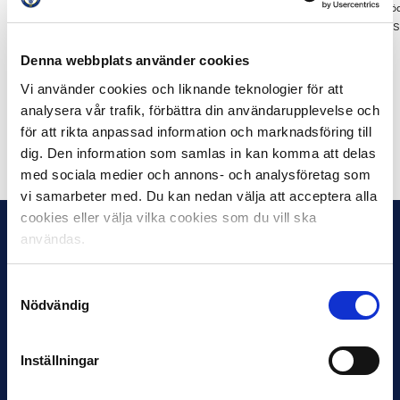
Degerfors IF
50
Jönköpings Söd
Varbergs BoIS
50
Ladskrona BoIS
Landskrona BoIS
60
Norrby IF
Denna webbplats använder cookies
IFK Värnamo
60
Varbergs BoIS
IK Brage
75
IK Frej
Vi använder cookies och liknande teknologier för att
Norrby IF
150
Gefle IF
analysera vår trafik, förbättra din användarupplevelse och
IK Frej
200
IFK Värnamo
för att rikta anpassad information och marknadsföring till
Dela på Facebook
Dela på Twitter
dig. Den information som samlas in kan komma att delas
med sociala medier och annons- och analysföretag som
vi samarbeter med. Du kan nedan välja att acceptera alla
cookies eller välja vilka cookies som du vill ska
användas.
Samtyckesval
Nödvändig
Inställningar