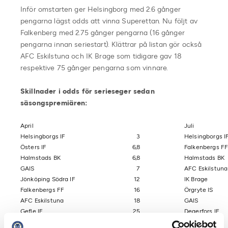
Inför omstarten ger Helsingborg med 2.6 gånger
pengarna lägst odds att vinna Superettan. Nu följt av
Falkenberg med 2.75 gånger pengarna (16 gånger
pengarna innan seriestart). Klättrar på listan gör också
AFC Eskilstuna och IK Brage som tidigare gav 18
respektive 75 gånger pengarna som vinnare.
Skillnader i odds för serieseger sedan
säsongspremiären:
April
Juli
Helsingborgs IF
3
Helsingborgs I
Östers IF
6,8
Falkenbergs F
Halmstads BK
6,8
Halmstads BK
GAIS
7
AFC Eskilstuna
Jönköping Södra IF
12
IK Brage
Falkenbergs FF
16
Örgryte IS
AFC Eskilstuna
18
GAIS
Gefle IF
25
Degerfors IF
Örgryte IS
28
Östers IF