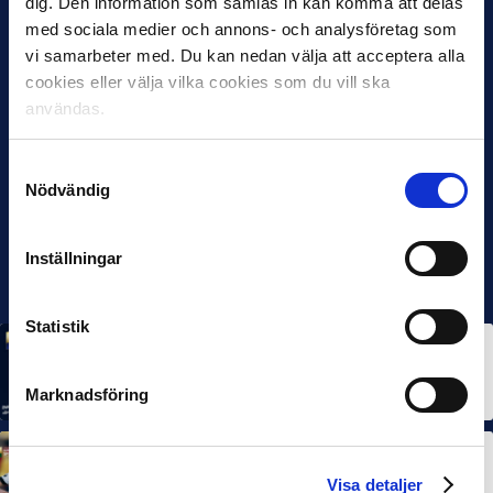
dig. Den information som samlas in kan komma att delas
med sociala medier och annons- och analysföretag som
vi samarbeter med. Du kan nedan välja att acceptera alla
cookies eller välja vilka cookies som du vill ska
användas.
Samtyckesval
Nödvändig
Inställningar
Statistik
MÅNADENS SPELARE
MÅNADENS TRÄNARE
Rösta på Månadens Spelare & Tränare i juli
7 AUG 2026
Marknadsföring
MÅNADENS SPELARE
MÅNADENS TRÄNARE
Dubbla Landskrona-priser när juni summeras
Visa detaljer