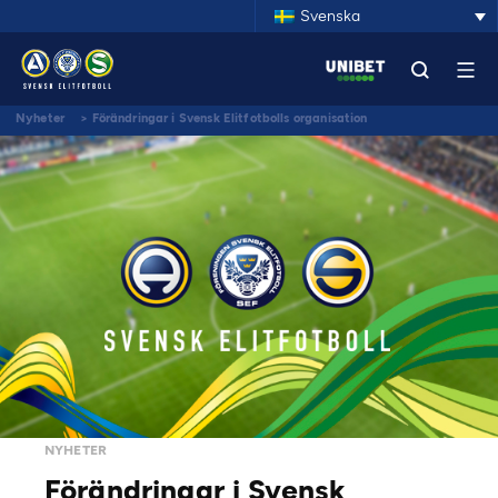
Svenska
Nyheter
>
Förändringar i Svensk Elitfotbolls organisation
NYHETER
Förändringar i Svensk