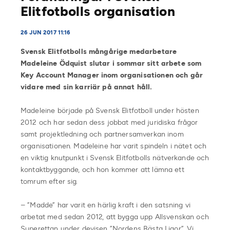
Elitfotbolls organisation
26 JUN 2017 11:16
Svensk Elitfotbolls mångårige medarbetare
Madeleine Ödquist slutar i sommar sitt arbete som
Key Account Manager inom organisationen och går
vidare med sin karriär på annat håll.
Madeleine började på Svensk Elitfotboll under hösten
2012 och har sedan dess jobbat med juridiska frågor
samt projektledning och partnersamverkan inom
organisationen. Madeleine har varit spindeln i nätet och
en viktig knutpunkt i Svensk Elitfotbolls nätverkande och
kontaktbyggande, och hon kommer att lämna ett
tomrum efter sig.
– ”Madde” har varit en härlig kraft i den satsning vi
arbetat med sedan 2012, att bygga upp Allsvenskan och
Superettan under devisen ”Nordens Bästa Ligor”. Vi