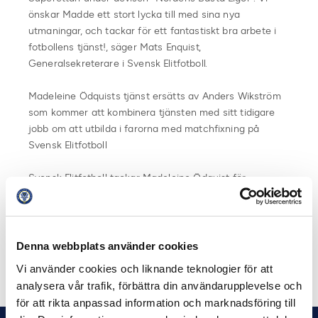
önskar Madde ett stort lycka till med sina nya
utmaningar, och tackar för ett fantastiskt bra arbete i
fotbollens tjänst!, säger Mats Enquist,
Generalsekreterare i Svensk Elitfotboll.
Madeleine Ödquists tjänst ersätts av Anders Wikström
som kommer att kombinera tjänsten med sitt tidigare
jobb om att utbilda i farorna med matchfixning på
Svensk Elitfotboll
Svensk Elitfotboll tackar Madeleine Ödquist för
outtröttligt engagemang och för allt hon gjort för
svensk fotboll och önskar henne all lycka till i sin
framtida karriär.
Denna webbplats använder cookies
Dela på Facebook
Dela på Twitter
Vi använder cookies och liknande teknologier för att
analysera vår trafik, förbättra din användarupplevelse och
för att rikta anpassad information och marknadsföring till